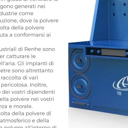
ngono generati nei
industrie come
uzione, dove la polvere
colta della polvere
uta a conformarsi ai
dustriali di Renhe sono
per catturare le
l'aria. Gli impianti di
ietre sono altrettanto
 raccolta di vari
ericolosa. Inoltre,
o dei vostri dipendenti
ella polvere nei vostri
enza e morale.
olta della polvere di
atmosferico e della
 polvere all'interno di