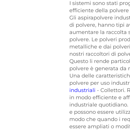
I sistemi sono stati pro
efficiente della polver
Gli aspirapolvere indus
di polvere, hanno tipi a
aumentare la raccolta si
polvere. Le polveri prod
metalliche e dai polveri
nostri raccoltori di po
Questo li rende partico
polvere è generata da m
Una delle caratteristiche
polvere per uso industr
industriali
- Collettori
in modo efficiente e affi
industriale quotidiano.
e possono essere utiliz
modo che quando i requ
essere ampliati o modif