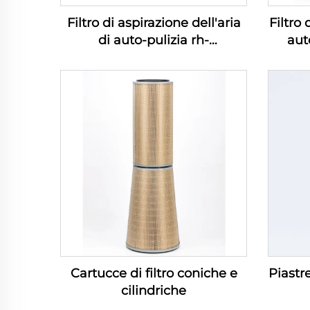
Filtro di aspirazione dell'aria
Filtro 
di auto-pulizia rh-
aut
verticaleserie di filtri di
aspirazione del compressore
d'aria (100-1200m3/min)
Cartucce di filtro coniche e
Piastre
cilindriche