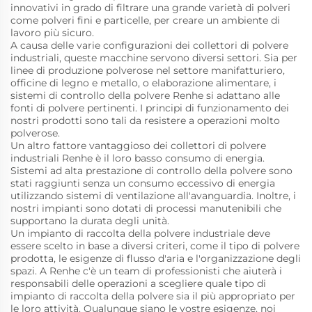
innovativi in grado di filtrare una grande varietà di polveri
come polveri fini e particelle, per creare un ambiente di
lavoro più sicuro.
A causa delle varie configurazioni dei collettori di polvere
industriali, queste macchine servono diversi settori. Sia per
linee di produzione polverose nel settore manifatturiero,
officine di legno e metallo, o elaborazione alimentare, i
sistemi di controllo della polvere Renhe si adattano alle
fonti di polvere pertinenti. I principi di funzionamento dei
nostri prodotti sono tali da resistere a operazioni molto
polverose.
Un altro fattore vantaggioso dei collettori di polvere
industriali Renhe è il loro basso consumo di energia.
Sistemi ad alta prestazione di controllo della polvere sono
stati raggiunti senza un consumo eccessivo di energia
utilizzando sistemi di ventilazione all'avanguardia. Inoltre, i
nostri impianti sono dotati di processi manutenibili che
supportano la durata degli unità.
Un impianto di raccolta della polvere industriale deve
essere scelto in base a diversi criteri, come il tipo di polvere
prodotta, le esigenze di flusso d'aria e l'organizzazione degli
spazi. A Renhe c'è un team di professionisti che aiuterà i
responsabili delle operazioni a scegliere quale tipo di
impianto di raccolta della polvere sia il più appropriato per
le loro attività. Qualunque siano le vostre esigenze, noi