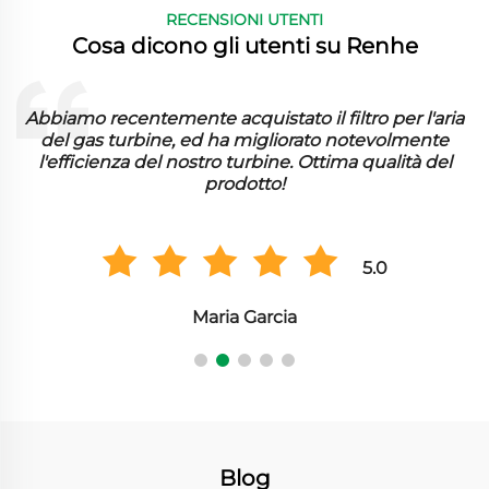
RECENSIONI UTENTI
Cosa dicono gli utenti su Renhe
 filtro per l'aria
La carta filtrante piegata funziona 
to notevolmente
bene nella nostra struttura. Cattura pa
ttima qualità del
modo efficiente e abbiamo notat
differenza nel rendimen
5.0
Hiroshi Tanaka
Blog