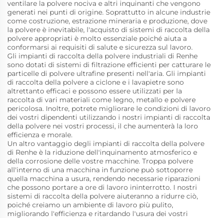
ventilare la polvere nociva e altri inquinanti che vengono
generati nei punti di origine. Soprattutto in alcune industrie
come costruzione, estrazione mineraria e produzione, dove
la polvere è inevitabile, l'acquisto di sistemi di raccolta della
polvere appropriati è molto essenziale poiché aiuta a
conformarsi ai requisiti di salute e sicurezza sul lavoro.
Gli impianti di raccolta della polvere industriali di Renhe
sono dotati di sistemi di filtrazione efficienti per catturare le
particelle di polvere ultrafine presenti nell'aria. Gli impianti
di raccolta della polvere a ciclone e i lavapietre sono
altrettanto efficaci e possono essere utilizzati per la
raccolta di vari materiali come legno, metallo e polvere
pericolosa. Inoltre, potrete migliorare le condizioni di lavoro
dei vostri dipendenti utilizzando i nostri impianti di raccolta
della polvere nei vostri processi, il che aumenterà la loro
efficienza e morale.
Un altro vantaggio degli impianti di raccolta della polvere
di Renhe è la riduzione dell'inquinamento atmosferico e
della corrosione delle vostre macchine. Troppa polvere
all'interno di una macchina in funzione può sottoporre
quella macchina a usura, rendendo necessarie riparazioni
che possono portare a ore di lavoro ininterrotto. I nostri
sistemi di raccolta della polvere aiuteranno a ridurre ciò,
poiché creiamo un ambiente di lavoro più pulito,
migliorando l'efficienza e ritardando l'usura dei vostri