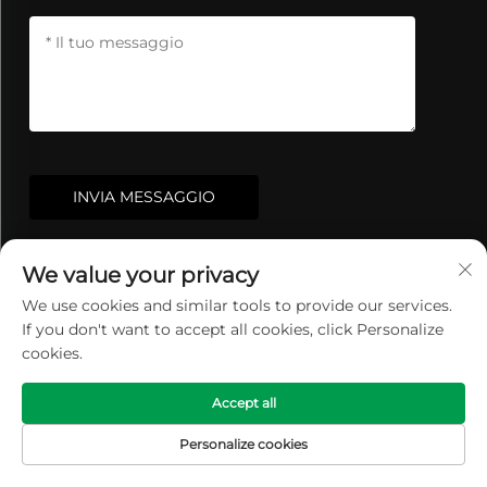
INVIA MESSAGGIO
We value your privacy
We use cookies and similar tools to provide our services.
If you don't want to accept all cookies, click Personalize
cookies.
Accept all
Renhe si concentra sulla cartuccia del filtro
Personalize cookies
dell'aria, sul filtro dell'aria della turbina a gas,
HOMEPAGE
PRODOTTI
E-MAIL
TEL
sui filtri a pleat, sulla polvere industriale, i nostri