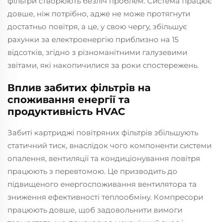
фільтри створюють безліч проблем. Система працює
довше, ніж потрібно, адже не може протягнути
достатньо повітря, а це, у свою чергу, збільшує
рахунки за електроенергію приблизно на 15
відсотків, згідно з різноманітними галузевими
звітами, які накопичилися за роки спостережень.
Вплив забитих фільтрів на
споживання енергії та
продуктивність HVAC
Забиті картриджі повітряних фільтрів збільшують
статичний тиск, внаслідок чого компоненти системи
опалення, вентиляції та кондиціонування повітря
працюють з перевтомою. Це призводить до
підвищеного енергоспоживання вентилятора та
зниження ефективності теплообміну. Компресори
працюють довше, щоб задовольнити вимоги