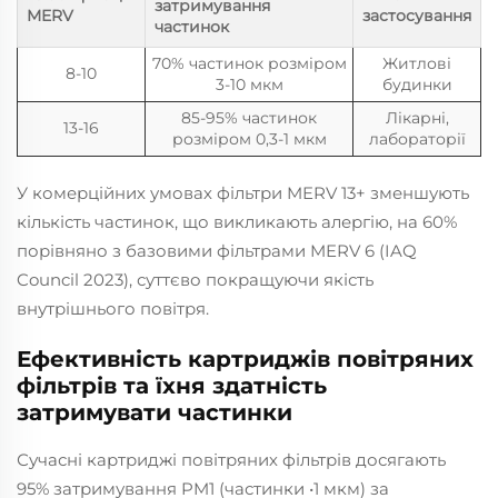
затримування
MERV
застосування
частинок
70% частинок розміром
Житлові
8-10
3-10 мкм
будинки
85-95% частинок
Лікарні,
13-16
розміром 0,3-1 мкм
лабораторії
У комерційних умовах фільтри MERV 13+ зменшують
кількість частинок, що викликають алергію, на 60%
порівняно з базовими фільтрами MERV 6 (IAQ
Council 2023), суттєво покращуючи якість
внутрішнього повітря.
Ефективність картриджів повітряних
фільтрів та їхня здатність
затримувати частинки
Сучасні картриджі повітряних фільтрів досягають
95% затримування PM1 (частинки •1 мкм) за