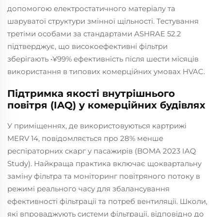
допомогою електростатичного матеріалу та
шаруватої структури змінної щільності. Тестування
третіми особами за стандартами ASHRAE 52.2
підтверджує, що високоефективні фільтри
зберігають •¥99% ефективність після шести місяців
використання в типових комерційних умовах HVAC.
Підтримка якості внутрішнього
повітря (IAQ) у комерційних будівлях
У приміщеннях, де використовуються картрижі
MERV 14, повідомляється про 28% менше
респіраторних скарг у пасажирів (BOMA 2023 IAQ
Study). Найкраща практика включає щоквартальну
заміну фільтра та моніторинг повітряного потоку в
режимі реального часу для збалансування
ефективності фільтрації та потреб вентиляції. Школи,
які впроваджують системи фільтрації, відповідно до