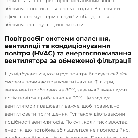
термостата, що прискорює механічний знос і
збільшує споживання кіловат-годин. Загальний
ефект скорочує термін служби обладнання та
збільшує експлуатаційні витрати.
Повітрообіг системи опалення,
вентиляції та кондиціонування
повітря (HVAC) та енергоспоживання
вентилятора за обмеженої фільтрації
Що відбувається, коли рух повітря блокується? Уся
система починає працювати інакше. Фільтри,
заповнені приблизно на 80%, зазвичай зменшують
потік повітря приблизно на 20%. Це змушує
вентилятори працювати важче, щоб правильно
вентилювати приміщення. Тут також діють закони
подібності вентиляторів. По суті, коли тиск зростає,
енергія, що потрібна, збільшується не пропорційно,
а набагато більше, ніж очікувалося. Подивіться, що