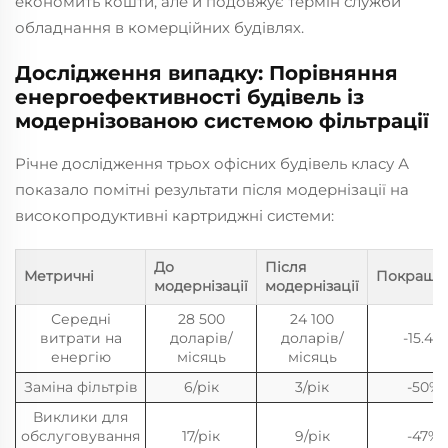
економить кошти, але й подовжує термін служби
обладнання в комерційних будівлях.
Дослідження випадку: Порівняння
енергоефективності будівель із
модернізованою системою фільтрації
Річне дослідження трьох офісних будівель класу А
показало помітні результати після модернізації на
високопродуктивні картриджні системи:
До
Після
Метричні
Покраще
модернізації
модернізації
Середні
28 500
24 100
витрати на
доларів/
доларів/
-15.4%
енергію
місяць
місяць
Заміна фільтрів
6/рік
3/рік
-50%
Виклики для
обслуговування
17/рік
9/рік
-47%