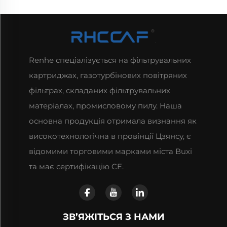
Renhe спеціалізується на фільтрувальних
картриджах, газотурбінових повітряних
фільтрах, складаних фільтрувальних
матеріалах, промисловому пилу. Наша
основна продукція отримала визнання як
високотехнологічна в провінції Цзянсу, є
відомими торговими марками міста Вuxі
та має сертифікацію CE.
ЗВ’ЯЖІТЬСЯ З НАМИ