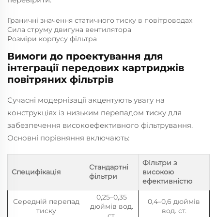
Граничні значення статичного тиску в повітроводах
Сила струму двигуна вентилятора
Розміри корпусу фільтра
Вимоги до проектування для
інтеграції передових картриджів
повітряних фільтрів
Сучасні модернізації акцентують увагу на
конструкціях із низьким перепадом тиску для
забезпечення високоефективного фільтрування.
Основні порівняння включають:
Фільтри з
Стандартні
Специфікація
високою
фільтри
ефективністю
0,25–0,35
Середній перепад
0,4–0,6 дюймів
дюймів вод.
тиску
вод. ст.
ст.