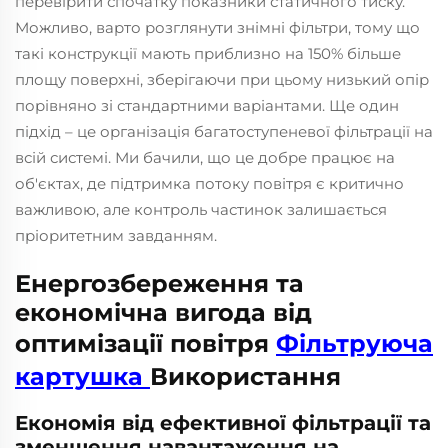
перевірити спочатку показники статичного тиску.
Можливо, варто розглянути знімні фільтри, тому що
такі конструкції мають приблизно на 150% більше
площу поверхні, зберігаючи при цьому низький опір
порівняно зі стандартними варіантами. Ще один
підхід – це організація багатоступеневої фільтрації на
всій системі. Ми бачили, що це добре працює на
об'єктах, де підтримка потоку повітря є критично
важливою, але контроль частинок залишається
пріоритетним завданням.
Енергозбереження та
економічна вигода від
оптимізації повітря
Фільтруюча
картушка
Використання
Економія від ефективної фільтрації та
зменшення навантаження на