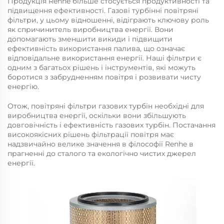
Продукція Renhe більше стосується продуктивності та
підвищення ефективності. Газові турбінні повітряні
фільтри, у цьому відношенні, відіграють ключову роль
як спричинитель виробництва енергії. Вони
допомагають зменшити викиди і підвищити
ефективність використання палива, що означає
відповідальне використання енергії. Наші фільтри є
одним з багатьох рішень і інструментів, які можуть
боротися з забрудненням повітря і розвивати чисту
енергію.
Отож, повітряні фільтри газових турбін необхідні для
виробництва енергії, оскільки вони збільшують
довговічність і ефективність газових турбін. Постачання
високоякісних рішень фільтрації повітря має
надзвичайно велике значення в філософії Renhe в
прагненні до сталого та екологічно чистих джерел
енергії.