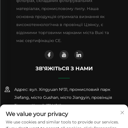
фільтрах, складаних фільтрувальних
матеріалах, промисловому пилу. Наша
основна продукція отримала визнання як
високотехнологічна в провінції Цзянсу, є
відомими торговими марками міста Вuxі та
має сертифікацію CE.
ЗВ’ЯЖІТЬСЯ З НАМИ
Адрес: вул. Xingyuan №31, промисловий парк
Jiefang, місто Gushan, місто Jiangyin, провінція
Jiangsu, Китай (214414)
We value your privacy
+86-18961600368
We use cookies and similar tools to provide our services.