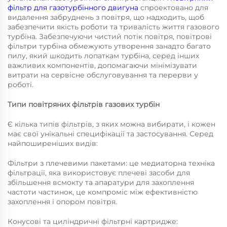
фільтр для газотурбінного двигуна
спроектовано для
видалення забруднень з повітря, що надходить, щоб
забезпечити якість роботи та тривалість життя газового
турбіна. Забезпечуючи чистий потік повітря, повітрові
фільтри турбіна обмежують утворення занадто багато
пилу, який шкодить лопаткам турбіна, серед інших
важливих компонентів, допомагаючи мінімізувати
витрати на сервісне обслуговування та перерви у
роботі.
Типи повітряних фільтрів газових турбін
Є кілька типів фільтрів, з яких можна вибирати, і кожен
має свої унікальні специфікації та застосування. Серед
найпоширеніших видів:
Фільтри з плечевими пакетами: це медиаторна техніка
фільтрації, яка використовує плечеві засоби для
збільшення всмокту та апаратури для захоплення
частоти частинок, це компроміс між ефективністю
захоплення і опором повітря.
Конусові та циліндричні фільтрні картридже: