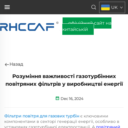
UK
офіційний сайт на
китайській
Назад
Розуміння важливості газотурбінних
повітряних фільтрів у виробництві енергії
Dec 16, 2024
Фільтри повітря для газових турбін
є ключовими
компонентами в секторі генерації енергії, особливо в
установках газотурбінної електростанції. A
повітряний