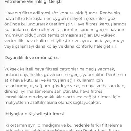
Filtreleme Verimliliği Gelişti
Havanın filtre edilmesi söz konusu olduğunda, Renhe'nin
hava filtre kartuşları en uygun maliyetli çözümleri göz
önünde bulundurarak üretilmiştir. Hava filtresi kartuşlarında
kullanılan malzemeler ve tasarımlar, içinden geçen havanın
mümkün olduğunca temiz olmasını sağlar. Bu yüksek
verimlilik, hava kalitesini iyileştirir ve aynı alanda yaşamayı
veya çalışmayı daha kolay ve daha konforlu hale getirir.
Dayanıklılık ve ömür süresi
Yüksek kaliteli hava filtresi patronlarına geçiş yapmak,
onların dayanıklılık güvencesine geçiş yapmaktır. Renhe'nin
atık hava kutuları ve kartuşları ağır kullanım için
tasarlanmıştır, sağlam gövdeye ve aşınmaya ve hasara karşı
dirençli iyi malzemelere sahiptir. Bu, hava filtresi
karışıklıklarının dayanıklılıkları arttıkça değiştirilmesi için
maliyetlerin azaltılmasına olanak sağlayacaktır.
İhtiyaçların Kişiselleştirilmesi
İki ortamın aynı olmadığını ve bu nedenle farklı filtreleme
ihtiyaçlarına sahip olmadığını anlayan Renhe, hava filtresi