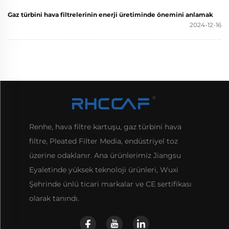
Gaz türbini hava filtrelerinin enerji üretiminde önemini anlamak
2024-12-16
Renhe, hava filtre kartuşu, gaz türbini hava
filtre, Pleated Filter Media, endüstriyel toz
üzerine odaklanır. Ana ürünlerimiz Jiangsu
Eyaletinde yüksek teknoloji ürünleri, Wuxi
Şehrinde ünlü ticari markalar ve CE sertifikası
olarak tanındı.