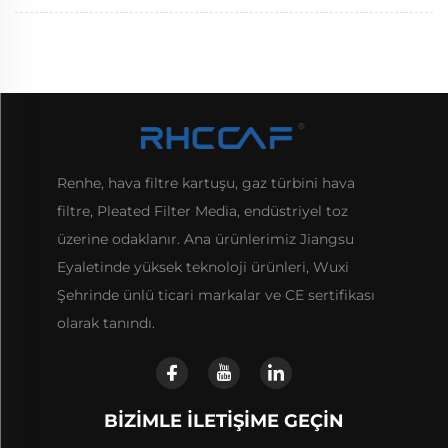
Renhe, hava filtre kartuşu, gaz türbini hava
filtre, Pleated Filter Media, endüstriyel toz
üzerine odaklanır. Ana ürünlerimiz Jiangsu
Eyaletinde yüksek teknoloji ürünleri, Wuxi
Şehrinde ünlü ticari markalar ve CE sertifikası
olarak tanındı.
BIZIMLE İLETIŞIME GEÇIN