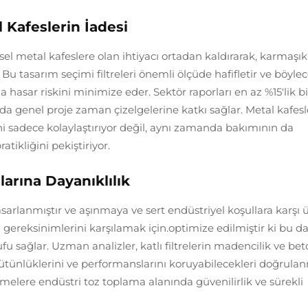
 Kafeslerin İadesi
eksel metal kafeslere olan ihtiyacı ortadan kaldırarak, karmaşık
 Bu tasarım seçimi filtreleri önemli ölçüde hafifletir ve böyle
asar riskini minimize eder. Sektör raporları en az %15'lik bi
a genel proje zaman çizelgelerine katkı sağlar. Metal kafesl
mini sadece kolaylaştırıyor değil, aynı zamanda bakımının da
atikliğini pekiştiriyor.
arına Dayanıklılık
k tasarlanmıştır ve aşınmaya ve sert endüstriyel koşullara karşı
rin gereksinimlerini karşılamak için.optimize edilmiştir ki bu 
 sağlar. Uzman analizler, katlı filtrelerin madencilik ve be
bütünlüklerini ve performanslarını koruyabilecekleri doğrulanm
tmelere endüstri toz toplama alanında güvenilirlik ve sürekli