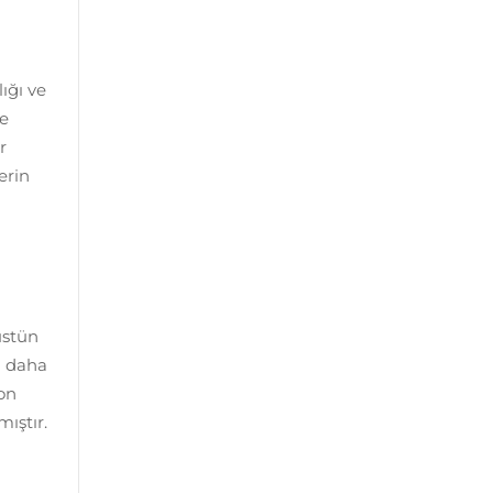
lığı ve
ce
r
erin
 üstün
da daha
ton
ıştır.