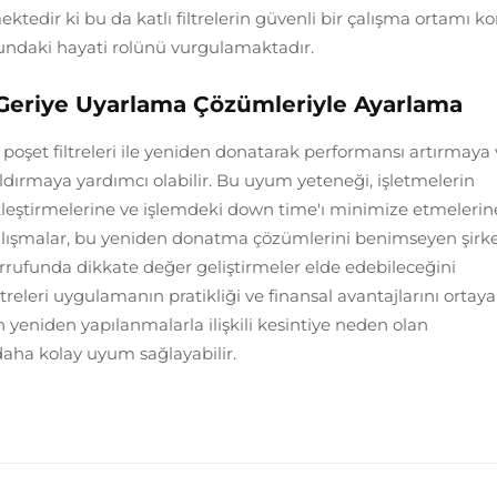
ktedir ki bu da katlı filtrelerin güvenli bir çalışma ortamı 
undaki hayati rolünü vurgulamaktadır.
 Geriye Uyarlama Çözümleriyle Ayarlama
ı poşet filtreleri ile yeniden donatarak performansı artırmaya
dırmaya yardımcı olabilir. Bu uyum yeteneği, işletmelerin
çekleştirmelerine ve işlemdeki down time'ı minimize etmelerin
Çalışmalar, bu yeniden donatma çözümlerini benimseyen şirke
ufunda dikkate değer geliştirmeler elde edebileceğini
releri uygulamanın pratikliği ve finansal avantajlarını ortaya
yeniden yapılanmalarla ilişkili kesintiye neden olan
 daha kolay uyum sağlayabilir.