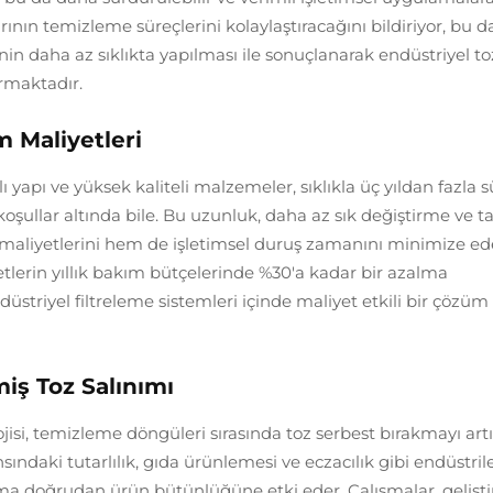
arının temizleme süreçlerini kolaylaştıracağını bildiriyor, bu d
inin daha az sıklıkta yapılması ile sonuçlanarak endüstriyel to
ırmaktadır.
 Maliyetleri
lı yapı ve yüksek kaliteli malzemeler, sıklıkla üç yıldan fazla 
şullar altında bile. Bu uzunluk, daha az sık değiştirme ve t
maliyetlerini hem de işletimsel duruş zamanını minimize ed
irketlerin yıllık bakım bütçelerinde %30'a kadar bir azalma
üstriyel filtreleme sistemleri içinde maliyet etkili bir çözüm
miş Toz Salınımı
ojisi, temizleme döngüleri sırasında toz serbest bırakmayı art
nsındaki tutarlılık, gıda ürünlemesi ve eczacılık gibi endüstril
ma doğrudan ürün bütünlüğüne etki eder. Çalışmalar, gelişti