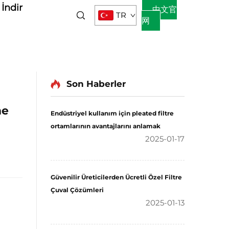
İndir
中文官
TR
网
Son Haberler
me
Endüstriyel kullanım için pleated filtre
ortamlarının avantajlarını anlamak
2025-01-17
Güvenilir Üreticilerden Ücretli Özel Filtre
Çuval Çözümleri
2025-01-13