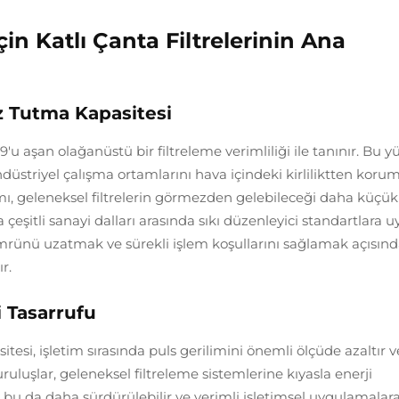
çin Katlı Çanta Filtrelerinin Ana
oz Tutma Kapasitesi
9'u aşan olağanüstü bir filtreleme verimliliği ile tanınır. Bu 
ndüstriyel çalışma ortamlarını hava içindeki kirliliktten koru
sarımı, geleneksel filtrelerin görmezden gelebileceği daha küçük
 çeşitli sanayi dalları arasında sıkı düzenleyici standartlara
ömrünü uzatmak ve sürekli işlem koşullarını sağlamak açısın
r.
i Tasarrufu
sitesi, işletim sırasında puls gerilimini önemli ölçüde azaltır 
uluşlar, geleneksel filtreleme sistemlerine kıyasla enerji
 bu da daha sürdürülebilir ve verimli işletimsel uygulamalara