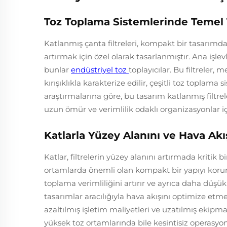
Toz Toplama Sistemlerinde Temel T
Katlanmış çanta filtreleri, kompakt bir tasarımd
artırmak için özel olarak tasarlanmıştır. Ana işl
bunlar
endüstriyel toz
toplayıcılar. Bu filtreler,
kırışıklıkla karakterize edilir, çeşitli toz toplam
araştırmalarına göre, bu tasarım katlanmış filtre
uzun ömür ve verimlilik odaklı organizasyonlar iç
Katlarla Yüzey Alanını ve Hava Akı
Katlar, filtrelerin yüzey alanını artırmada kritik
ortamlarda önemli olan kompakt bir yapıyı korur. K
toplama verimliliğini artırır ve ayrıca daha düşü
tasarımlar aracılığıyla hava akışını optimize etme
azaltılmış işletim maliyetleri ve uzatılmış ek
yüksek toz ortamlarında bile kesintisiz operasyon