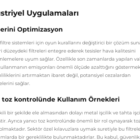
üstriyel Uygulamaları
lerini Optimizasyon
 filtre sistemleri için oyun kurallarını değiştirici bir çözüm sun
ri düzeydeki filtreleri entegre ederek tesisler hava kalitesini
zenlemelere uyum sağlar. Özellikle son zamanlarda yapılan va
da kullanmanın emisyonları önemli ölçüde azalttığını göstermek
liklerini artırmaktan ibaret değil, potansiyel cezalardan
lerini sağlar.
cı toz kontrolünde Kullanım Örnekleri
kili bir şekilde ele almasından dolayı metal işcilik ve tahta işci
tir. Ayrıca yanıcı toz kontrolünde önemli bir rol oynayarak to
 olmaktadır. Sektör özel kılavuzlara uymak suretiyle bu filtrele
mlarda bir gereklilikte bulunmaktadırlar. Bu kabul, güvenlik