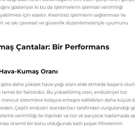
ğını gösteriyor ki bu da işletmelerin işlemsel verimliliği
abilmesi için esastır. Kesintisiz işlemlerin sağlanması ile
ilir ve sıkı çevresel ve güvenlik düzenlemeleriyle uyumunu
maş Çantalar: Bir Performans
Hava-Kumaş Oranı
a göre daha yüksek hava-yağı oranı elde etmede başarılı olurla
emel bir faktördür. Bu yükseltilmiş oran, endüstriyel toz
 ve mevcut sistemlere kolayca entegre edilebilen daha küçük b
meden. Çeşitli endüstri standartları tarafından vurgulandığı gi
releme verimliliği ile ilişkilidir ve toz ve parçacık toplamada 
aması önemli bir konu olduğunda katlı poşak filtrelerinin