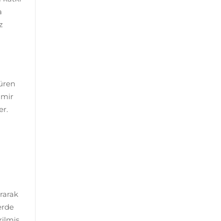
a
z
süren
amir
er.
ırarak
erde
rilmiş