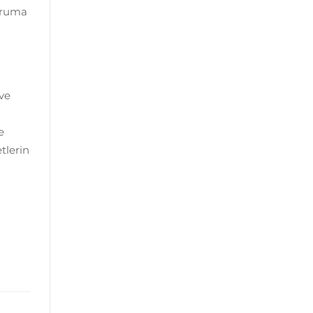
koruma
 ve
e
tlerin