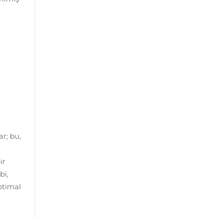
r; bu,
ir
bi,
optimal