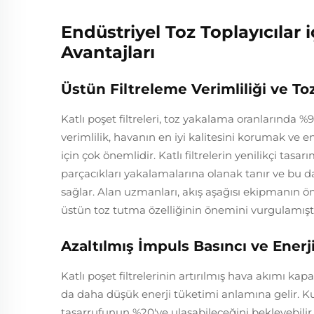
Endüstriyel Toz Toplayıcılar i
Avantajları
Üstün Filtreleme Verimliliği ve T
Katlı poşet filtreleri, toz yakalama oranlarında %9
verimlilik, havanın en iyi kalitesini korumak ve e
için çok önemlidir. Katlı filtrelerin yenilikçi ta
parçacıkları yakalamalarına olanak tanır ve bu da
sağlar. Alan uzmanları, akış aşağısı ekipmanın 
üstün toz tutma özelliğinin önemini vurgulamıştı
Azaltılmış İmpuls Basıncı ve Enerj
Katlı poşet filtrelerinin artırılmış hava akımı kapa
da daha düşük enerji tüketimi anlamına gelir. Kur
tasarrufunun %20'ye ulaşabileceğini bekleyebilir,