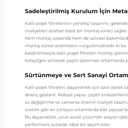
Sadeleştirilmiş Kurulum İçin Metal
Katlı poşet filtrelerinin yenilikçi tasarımı, gelen
maliyetleri azaltan basit bir montaj süreci sağlar.
hem montaj sırasında hem de sonraki bakımlarda h
montaj süresi azalmasını vurgulamaktadır ki bu d
kaldırılmasıyla katlı poşet filtreleri montaj işle
kolaylığını artırarak çeşitli işletimsel ortamlarda pr
Sürtünmeye ve Sert Sanayi Ortaml
Katlı poşet filtreleri, dayanıklılık için özel olara
direnç gösterir. Robust yapısı, çeşitli endüstrile
az değiştirme ve zamanla önemli maliyet tasarrufu
üretim gibi en zorlayıcı ortamlarda bile yapısal 
Bu dayanıklılık, uzun süreli çözümler arayan işle
performans sunarak ideal bir seçim kılar.