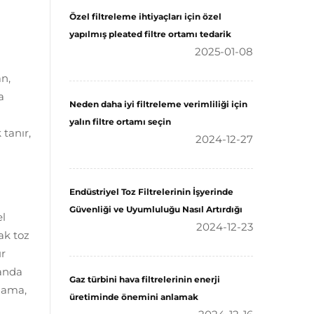
Özel filtreleme ihtiyaçları için özel
yapılmış pleated filtre ortamı tedarik
2025-01-08
an,
a
Neden daha iyi filtreleme verimliliği için
yalın filtre ortamı seçin
tanır,
2024-12-27
Endüstriyel Toz Filtrelerinin İşyerinde
Güvenliği ve Uyumluluğu Nasıl Artırdığı
el
2024-12-23
ak toz
ür
manda
Gaz türbini hava filtrelerinin enerji
lama,
üretiminde önemini anlamak