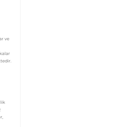
ar ve
kalar
tedir.
lik
z
r,