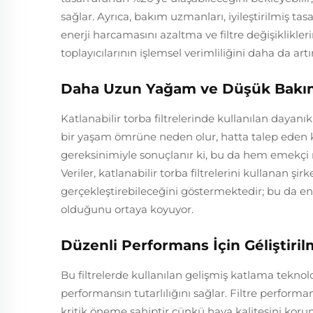
sağlar. Ayrıca, bakım uzmanları, iyileştirilmiş tas
enerji harcamasını azaltma ve filtre değişiklikler
toplayıcılarının işlemsel verimliliğini daha da art
Daha Uzun Yağam ve Düşük Bakım
Katlanabilir torba filtrelerinde kullanılan dayanık
bir yaşam ömrüne neden olur, hatta talep eden ko
gereksinimiyle sonuçlanır ki, bu da hem emekçi 
Veriler, katlanabilir torba filtrelerini kullanan ş
gerçekleştirebileceğini göstermektedir; bu da end
olduğunu ortaya koyuyor.
Düzenli Performans İçin Géliştiril
Bu filtrelerde kullanılan gelişmiş katlama teknol
performansın tutarlılığını sağlar. Filtre performa
kritik öneme sahiptir çünkü hava kalitesini koru