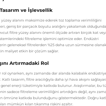
asarım ve İşlevsellik
a yüzey alanını maksimize ederek toz toplama verimliliğini
evleri, geniş bir parçacık boyutu aralığını yakalamak olduğund
 mevcut filtre yüzey alanını önemli ölçüde artıran birçok kat vey
a sistemlerindeki filtreleme işlemini optimize eder. Endüstri
lerin geleneksel filtrelerden %25 daha uzun sürmesine olanak 
in maliyet etkin bir çözüm sağlar.
şını Artırmadaki Rol
 bir rol oynarken, aynı zamanda dar alanda kalabalık endüstriy
atlı tasarım, filtre aracılığıyla daha iyi hava akışını sağlayar
k genel enerji tüketimiyle katkıda bulunur. Araştırmalar, bu t
nin sadece filtreleme verimliliğini artırdığını değil, aynı za
ipman ömrüne katkıda bulunduğunu göstermektedir. Doğru kat
ları mümkün kılan tıkanma riskini azaltır.