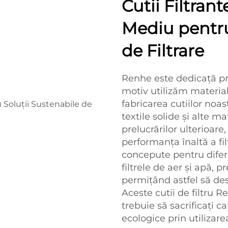
Cutii Filtran
Mediu pentru
de Filtrare
Renhe este dedicață pri
motiv utilizăm material
fabricarea cutiilor noast
textile solide și alte mat
prelucrărilor ulterioar
performanța înaltă a filt
concepute pentru diferit
filtrele de aer și apă, 
permițând astfel să des
Aceste cutii de filtru 
trebuie să sacrificați cal
ecologice prin utilizare