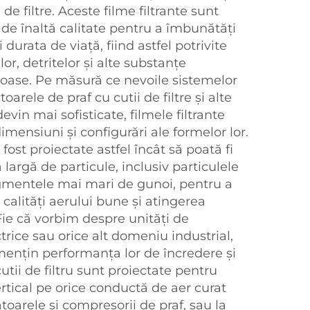
 filtre. Aceste filme filtrante sunt
 de înaltă calitate pentru a îmbunătăți
i durata de viață, fiind astfel potrivite
or, detritelor și alte substanțe
oase. Pe măsură ce nevoile sistemelor
toarele de praf cu cutii de filtre și alte
evin mai sofisticate, filmele filtrante
imensiuni și configurări ale formelor lor.
 fost proiectate astfel încât să poată fi
largă de particule, inclusiv particulele
gmentele mai mari de gunoi, pentru a
calități aerului bune și atingerea
 Fie că vorbim despre unități de
trice sau orice alt domeniu industrial,
 mențin performanța lor de încredere și
utii de filtru sunt proiectate pentru
rtical pe orice conductă de aer curat
toarele și compresorii de praf, sau la