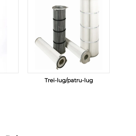
Trei-lug/patru-lug