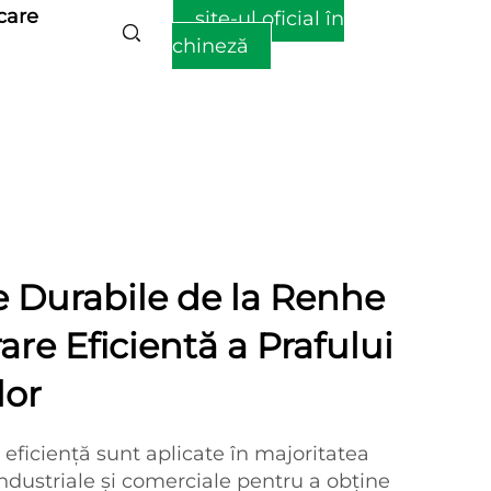
care
site-ul oficial în
chineză
te Durabile de la Renhe
rare Eficientă a Prafului
lor
 eficiență sunt aplicate în majoritatea
industriale și comerciale pentru a obține