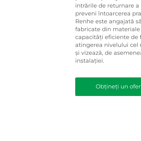
intrările de returnare 
preveni întoarcerea praf
Renhe este angajată să
fabricate din materiale
capacități eficiente de f
atingerea nivelului cel
și vizează, de asemenea
instalației.
Obțineți un ofer