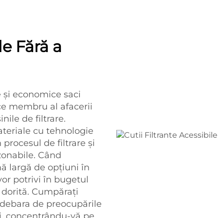
le Fără a
 și economice saci
ice membru al afacerii
ile de filtrare.
materiale cu tehnologie
procesul de filtrare și
zonabile. Când
ă largă de opțiuni în
vor potrivi în bugetul
 dorită. Cumpărați
ă debara de preocupările
ui, concentrându-vă pe