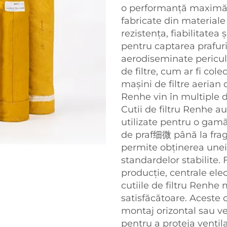
o performanță maximă de
fabricate din materiale
rezistența, fiabilitatea ș
pentru captarea prafuril
aerodiseminate pericul
de filtre, cum ar fi colec
mașini de filtre aerian d
Renhe vin în multiple d
Cutii de filtru Renhe au
utilizate pentru o gamă 
de praf细微 până la fra
permite obținerea unei 
standardelor stabilite.
producție, centrale elec
cutiile de filtru Renhe
satisfăcătoare. Aceste c
montaj orizontal sau ve
pentru a proteja ventila