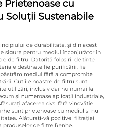
te Prietenoase cu
 Soluții Sustenabile
ncipiului de durabilitate, și din acest
e sigure pentru mediul înconjurător în
re de filtru. Datorită folosirii de tinte
eriale destinate fie purificării, fie
e, păstrăm mediul fără a compromite
rării. Cutiile noastre de filtru sunt
e utilizări, inclusiv dar nu numai la
precum și numeroase aplicații industriale,
fășurați afacerea dvs. fără vinovăție.
Renhe sunt prietenoase cu mediul și nu
itatea. Alăturați-vă pozițivei filtrației
a produselor de filtre Renhe.