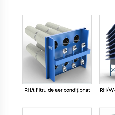
RH/t filtru de aer condiționat
RH/W- 