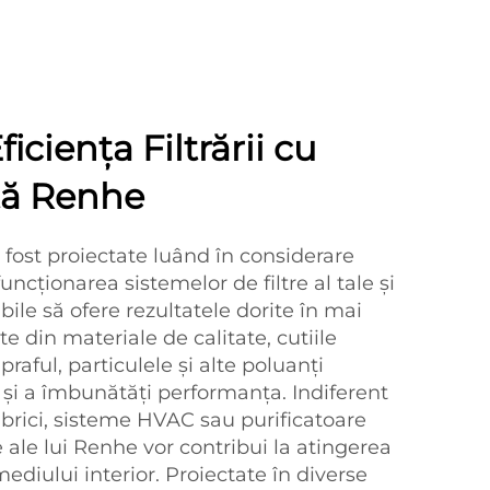
iciența Filtrării cu
ntă Renhe
u fost proiectate luând în considerare
funcționarea sistemelor de filtre al tale și
bile să ofere rezultatele dorite în mai
te din materiale de calitate, cutiile
praful, particulele și alte poluanți
t și a îmbunătăți performanța. Indiferent
fabrici, sisteme HVAC sau purificatoare
re ale lui Renhe vor contribui la atingerea
 mediului interior. Proiectate în diverse