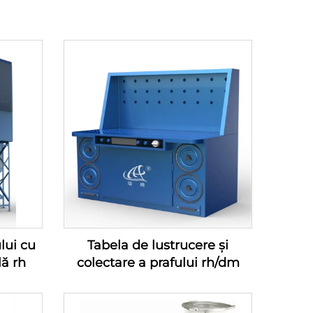
ului cu
Tabela de lustrucere și
lă rh
colectare a prafului rh/dm