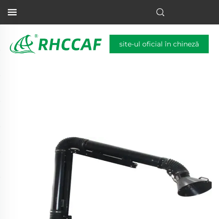
site-ul oficial în chineză