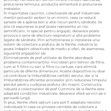
prelucrarea lemnului, producția alimentară și prelucrarea
metalelor.
În majoritatea cazurilor, colectoarele de praf industriale
mențin poluanții aerbori la un minim, ceea ce reducă
șansele de a apărea boli și alte riscuri pentru sănătate. Se
știe că expunerea la praf poate reprezenta un risc
semnificativ, în special pentru angajați, deoarece poate
provoca o serie de afecțiuni respiratorii și alte probleme
legate de sănătate. Prin achiziționarea și instalarea unui
sistem de colectare a prafului de la Renhe, industria își
poate îndeplini obiectivele de mediu și oferi, de asemenea,
siguranță angajaților săi.
Eliminatoarele de praf utilizate de Renhe abordează
problema contaminanților microbien prin tehnici de filtre,
cum ar fi filtre cu saci și filtre cu cartușe, care elimină
particule de diferite dimensiuni. Aceste dispozitive nu doar
că contribuie la îmbunătățirea calității aerului, dar și la
îmbunătățirea eficienței proceselor prin reducerea timpului
pierdut pentru curățarea prafului din mașini. Construcția
robustă a colectoarelor de praf Cummins de la Renhe este
adaptată condițiilor industriale, deoarece oferă servicii pe o
perioadă lungă.
În plus, Renhe oferă opțiuni care pot fi adaptate nevoilor
individuale în ceea ce privește cerințele de colectare a