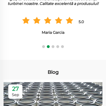
turbinei noastre. Calitate excelentă a produsului!
5.0
Maria Garcia
Blog
27
Sep