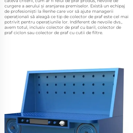
câteva criterii, cum ar fi felul de praf produs, nevoile de
curgere a aerului și aranjarea premiselor. Există un echipaj
de profesioniști la Renhe care vor să ajute managerii
operaționali să aleagă ce tip de colector de praf este cel mai
potrivit pentru operațiunile lor. Indiferent de nevoile dvs.,
avem totul, inclusiv colector de praf cu baril, colector de
praf ciclon sau colector de praf cu cutii de filtre.