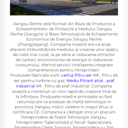
Jiangsu Renhe este format din Baza de Producție a
Echipamentelor de Protecție a Mediului Jiangsu
Renhe (Jiangyin) și Baza Tehnologică de Echipamente
Economice de Energie Jiangsu Renhe
(Zhangjiagang). Compania noastră are ca scop
afacerei îmbunătățirea mediului și crearea unui spațiu
de viață mai curat, ia pe séria ei reducerea emisiilor
de carbon, economisirea de energie și reducerea
consumului, oferind servicii inteligente integrate
comprehensive pentru întreprinderi.
Produsele fabricate sunt:
cartuș filtru aer
## , filtru de
aer pentru turbine cu gaz,
Mediu filtrant pliat
,
praf
industrial
## , filtru de praf industrial. Compania
noastră a menținut un ritm rapid de creștere încă de
la înființare. Produsele noastre principale au fost
recunoscute ca produse de înaltă tehnologie în
provincia Jiangsu, mărci celebre în orașul Wuxi și
certificare CE. Compania a câștigat onoruri precum
Întreprindere de Înaltă Tehnologie Jiangsu,
Întreprindere "Specializată și Nouă" Specializată,
Întreprindere Cheie Jiangyin, Întreprindere cu Trei