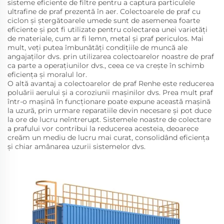
sisteme eficiente de filtre pentru a captura particulele
ultrafine de praf prezentă în aer. Colectoarele de praf cu
ciclon și ștergătoarele umede sunt de asemenea foarte
eficiente și pot fi utilizate pentru colectarea unei varietăți
de materiale, cum ar fi lemn, metal și praf periculos. Mai
mult, veți putea îmbunătăți condițiile de muncă ale
angajaților dvs. prin utilizarea colectoarelor noastre de praf
ca parte a operațiunilor dvs., ceea ce va crește în schimb
eficiența și moralul lor.
O altă avantaj a colectoarelor de praf Renhe este reducerea
poluării aerului și a coroziunii mașinilor dvs. Prea mult praf
într-o mașină în funcționare poate expune această mașină
la uzură, prin urmare reparatiile devin necesare și pot duce
la ore de lucru neîntrerupt. Sistemele noastre de colectare
a prafului vor contribui la reducerea acesteia, deoarece
creăm un mediu de lucru mai curat, consolidând eficiența
și chiar amânarea uzurii sistemelor dvs.