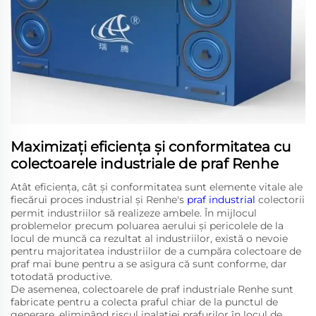
Maximizați eficiența și conformitatea cu
colectoarele industriale de praf Renhe
Atât eficiența, cât și conformitatea sunt elemente vitale ale
fiecărui proces industrial și Renhe's
praf industrial
colectorii
permit industriilor să realizeze ambele. În mijlocul
problemelor precum poluarea aerului și pericolele de la
locul de muncă ca rezultat al industriilor, există o nevoie
pentru majoritatea industriilor de a cumpăra colectoare de
praf mai bune pentru a se asigura că sunt conforme, dar
totodată productive.
De asemenea, colectoarele de praf industriale Renhe sunt
fabricate pentru a colecta praful chiar de la punctul de
generare, eliminând riscul inalației prafurilor în locul de