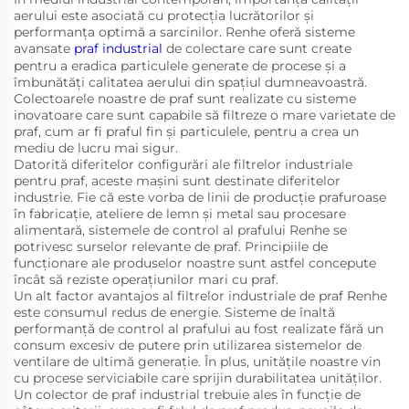
aerului este asociată cu protecția lucrătorilor și
performanța optimă a sarcinilor. Renhe oferă sisteme
avansate
praf industrial
de colectare care sunt create
pentru a eradica particulele generate de procese și a
îmbunătăți calitatea aerului din spațiul dumneavoastră.
Colectoarele noastre de praf sunt realizate cu sisteme
inovatoare care sunt capabile să filtreze o mare varietate de
praf, cum ar fi praful fin și particulele, pentru a crea un
mediu de lucru mai sigur.
Datorită diferitelor configurări ale filtrelor industriale
pentru praf, aceste mașini sunt destinate diferitelor
industrie. Fie că este vorba de linii de producție prafuroase
în fabricație, ateliere de lemn și metal sau procesare
alimentară, sistemele de control al prafului Renhe se
potrivesc surselor relevante de praf. Principiile de
funcționare ale produselor noastre sunt astfel concepute
încât să reziste operațiunilor mari cu praf.
Un alt factor avantajos al filtrelor industriale de praf Renhe
este consumul redus de energie. Sisteme de înaltă
performanță de control al prafului au fost realizate fără un
consum excesiv de putere prin utilizarea sistemelor de
ventilare de ultimă generație. În plus, unitățile noastre vin
cu procese serviciabile care sprijin durabilitatea unităților.
Un colector de praf industrial trebuie ales în funcție de