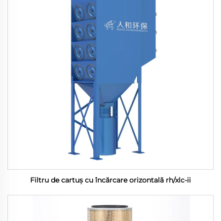
Filtru de cartuș cu încărcare orizontală rh/xlc-ii