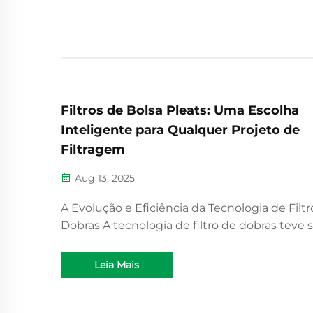
Filtros de Bolsa Pleats: Uma Escolha
Inteligente para Qualquer Projeto de
Filtragem
Aug 13, 2025
A Evolução e Eficiência da Tecnologia de Filtr
Dobras A tecnologia de filtro de dobras teve 
início nos anos 1970, quando os fabricantes
precisavam de maneiras melhores para captu
Leia Mais
partículas sem b...