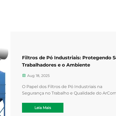
Filtros de Pó Industriais: Protegendo 
Trabalhadores e o Ambiente
Aug 18, 2025
O Papel dos Filtros de Pó Industriais na
Segurança no Trabalho e Qualidade do ArCo
os Filtros de Pó Industriais Reduzem a Expos
dos Trabalhadores a Partículas Perigosas no A
Leia Mais
filtros de pó utilizados em ambientes industri