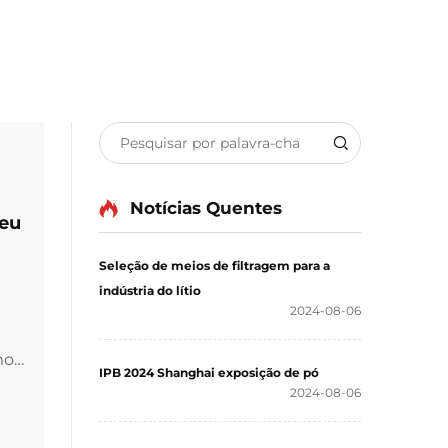
Notícias Quentes
Seu
Seleção de meios de filtragem para a
indústria do lítio
2024-08-06
mo
IPB 2024 Shanghai exposição de pó
ição
2024-08-06
r Os
ais