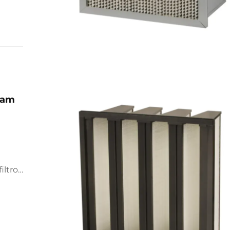
çam
iltros
ade do