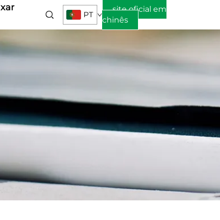
ixar
site oficial em
PT
chinês