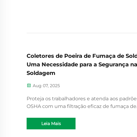
Coletores de Poeira de Fumaça de Sold
Uma Necessidade para a Segurança n
Soldagem
Aug 07, 2025
Proteja os trabalhadores e atenda aos padrõe
OSHA com uma filtração eficaz de fumaça de
solda. Descubra como coletores adequados
reduzem riscos à saúde e garantem conform
Leia Mais
regulatória. Saiba mais.