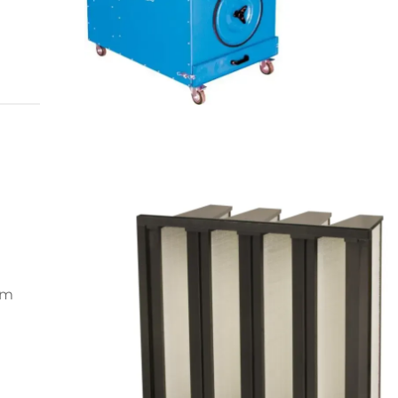
em
or,