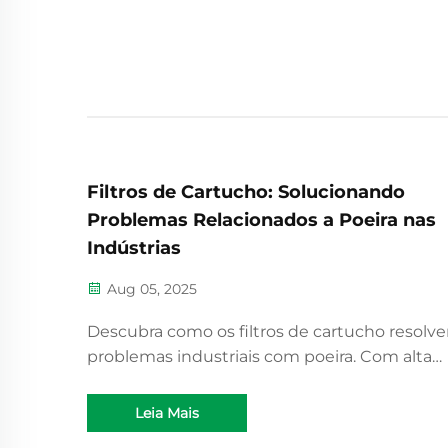
Filtros de Cartucho: Solucionando
Problemas Relacionados a Poeira nas
Indústrias
Aug 05, 2025
Descubra como os filtros de cartucho resolv
problemas industriais com poeira. Com alta
eficiência e designs específicos para cada set
eles melhoram a segurança e atendem às
Leia Mais
regulamentações mais rigorosas.