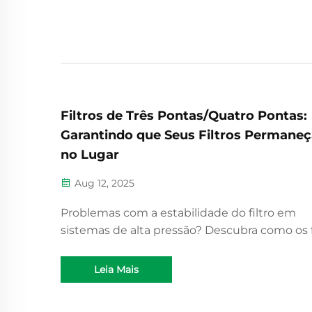
Filtros de Três Pontas/Quatro Pontas:
Garantindo que Seus Filtros Permane
no Lugar
Aug 12, 2025
Problemas com a estabilidade do filtro em
sistemas de alta pressão? Descubra como os f
de três e quatro linguetas afetam a integrid
selo, eficiência e durabilidade. Encontre a sua
Leia Mais
solução ideal agora.