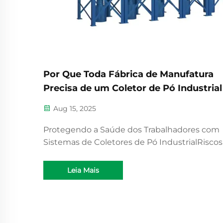
Por Que Toda Fábrica de Manufatura
Precisa de um Coletor de Pó Industrial
Aug 15, 2025
Protegendo a Saúde dos Trabalhadores com
Sistemas de Coletores de Pó IndustrialRiscos
Saúde da Exposição ao Pó: Silicose, Câncer d
Pulmão e Doenças RespiratóriasInalar pó indu
Leia Mais
é realmente perigoso para os trabalhadores 
local de trabalho. O pó de sílica, juntamente
partículas...