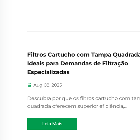
Filtros Cartucho com Tampa Quadrada
Ideais para Demandas de Filtração
Especializadas
Aug 08, 2025
Descubra por que os filtros cartucho com t
quadrada oferecem superior eficiência,
durabilidade e economia de custos na indúst
farmacêutica, eletrônica e outras. Explore dic
Leia Mais
essenciais de seleção e manutenção.