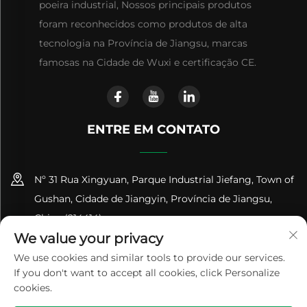
poeira industrial, Nossos principais produtos
foram reconhecidos como produtos de alta
tecnologia na Província de Jiangsu, marcas
famosas na Cidade de Wuxi e certificação CE.
ENTRE EM CONTATO
Nº 31 Rua Xingyuan, Parque Industrial Jiefang, Town of
Gushan, Cidade de Jiangyin, Província de Jiangsu,
China (214414)
We value your privacy
+86-18961600368
We use cookies and similar tools to provide our services.
If you don't want to accept all cookies, click Personalize
[email protected]
cookies.