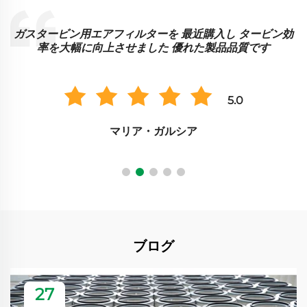
ガスタービン用エアフィルターを 最近購入し タービン効
に
率を大幅に向上させました 優れた製品品質です
5.0
マリア・ガルシア
ブログ
27