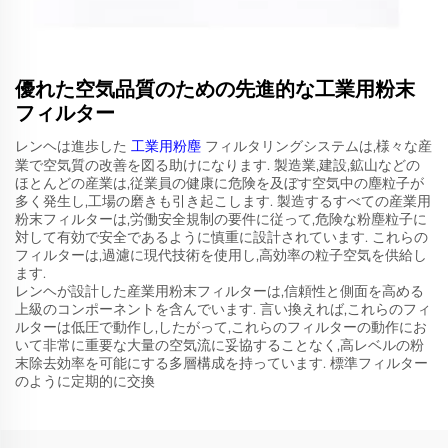
優れた空気品質のための先進的な工業用粉末
フィルター
レンヘは進歩した
工業用粉塵
フィルタリングシステムは,様々な産
業で空気質の改善を図る助けになります. 製造業,建設,鉱山などの
ほとんどの産業は,従業員の健康に危険を及ぼす空気中の塵粒子が
多く発生し,工場の磨きも引き起こします. 製造するすべての産業用
粉末フィルターは,労働安全規制の要件に従って,危険な粉塵粒子に
対して有効で安全であるように慎重に設計されています. これらの
フィルターは,過濾に現代技術を使用し,高効率の粒子空気を供給し
ます.
レンヘが設計した産業用粉末フィルターは,信頼性と側面を高める
上級のコンポーネントを含んでいます. 言い換えれば,これらのフィ
ルターは低圧で動作し,したがって,これらのフィルターの動作にお
いて非常に重要な大量の空気流に妥協することなく,高レベルの粉
末除去効率を可能にする多層構成を持っています. 標準フィルター
のように定期的に交換