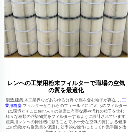
レンヘの工業用粉末フィルターで職場の空気
の質を最適化
製造,建築,木工業界などあらゆる分野で,塵を含む粒子が存在し,
工
業用粉塵
フィルターがこれらのフィールドに これらのフィルター
は,環境とそこに住む人々の健康に有害な塵や汚れの粒子を含む
様々な種類の汚染物質をフィルターするように設計されています.
産業用レンヘの掃除機に頼ることで,不十分な空気の質による健康
上の危険から従業員を保護し,効率的な操作によって作業手順を改