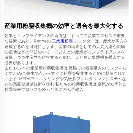
産業用粉塵収集機の効率と適合を最大化する
効果とコンプライアンスの両方は、すべての産業プロセスの重要
な要素であり、Renheの
工業用粉塵
コレクターは、産業が両方を
達成するのを可能にします。産業の結果としての大気汚染や職場
の危険などの問題の中で、ほとんどの産業がコンプライアンスを
確保しつつ生産性を維持するために、より良い集塵機を購入する
必要があります。
また,レンヘの産業用粉塵収集機は,職場での粉塵吸入のリスクをな
くすために,発生地点からすぐに粉塵を収集するために製造されて
います. HEPAフィルタリングや気圧多フィルタリングシステムな
どの高度な過濾技術を含む,私たちの粉塵収集機は,空気が効率的に
粉塵除去プロセスを経った後にのみ再導入