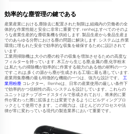
効率的な塵管理の鍵である
産業産業における,塵除去に配置された制限は,組織内の労働者の全
体的な作業性能と安全に非常に重要です. renheは,すべてのそのよ
うな産業生産的な塵収集機を供給します. 製品生産から食品生産ま
でのあらゆる分野における塵の問題に解決します. システムは,作業
環境に埋もれた安全で効率的な収集を確保するために設計されて
います.
工業用掃除機は,大小の塵の粒子の収集を増加させるための高度な
フィルターを持っています. 木工から生じる塵,金属の塵,化学粉末
は,私たちの掃除機が効率的に作業する能力のある他の材料の一つ
です.これは,多くの源から塵が生成される工場に最も適しています.
産業用集塵機の最も特徴的な機能の一つは、強力な設計です。
工
業用粉塵
コレクター。Renheは、日常の産業使用の厳しい条件下
で効率的かつ信頼性の高いシステムを設計しています。これらの
ユニットはチップボードスタイルで形成されており、将来的に要
件が変わった際に拡張または変更できるようにビルディングブロ
ックとして使用できます。この能力は、ほとんどのプロセスや法
律が常に変わっている現代の製造業界において重要です。