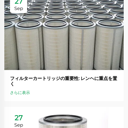
27
Sep
フィルターカートリッジの重要性: レンヘに重点を置
く
さらに表示
27
Sep