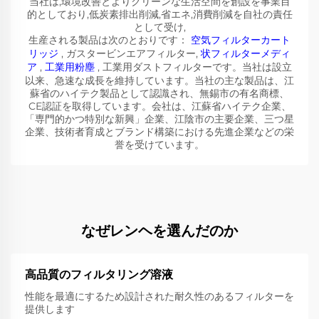
当社は,環境改善とよりクリーンな生活空間を創設を事業目
的としており,低炭素排出削減,省エネ,消費削減を自社の責任
として受け,
生産される製品は次のとおりです：
空気フィルターカート
リッジ
, ガスタービンエアフィルター,
状フィルターメディ
ア
,
工業用粉塵
, 工業用ダストフィルターです。当社は設立
以来、急速な成長を維持しています。当社の主な製品は、江
蘇省のハイテク製品として認識され、無錫市の有名商標、
CE認証を取得しています。会社は、江蘇省ハイテク企業、
「専門的かつ特別な新興」企業、江陰市の主要企業、三つ星
企業、技術者育成とブランド構築における先進企業などの栄
誉を受けています。
なぜレンヘを選んだのか
高品質のフィルタリング溶液
性能を最適にするため設計された耐久性のあるフィルターを
提供します