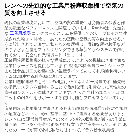
レンヘの先進的な工業用粉塵収集機で空気の
質を向上させる
現代の産業環境において、空気の質の重要性は労働者の保護と作
業の最適なパフォーマンスに関連しています。Renheは、先進的
な
工業用粉塵
コレクターシステムを提供しており、プロセスで生
成された粒子を排除し、あなたの空間の空気の質を向上させるよ
うに設計されています。私たちの集塵機は、微細な塵や粒子など
のさまざまな塵をフィルタリングできる革新的なシステムで作ら
れており、安全な作業環境を作り出します。
工業用粉塵収集機の様々な構成により,これらの機械はさまざまな
産業にサービスを提供しています. 製造,木材,金属ワークショップ,
または食品加工の粉塵の多い生産ラインであっても,粉塵制御シス
テムは,関連する粉塵源に適しています.
産業用塵収集機のもう1つの利点は,低エネルギー消費です. 極先端
の換気システムを使用することで,過剰な電力消費なしに高性能の
塵制御システムが達成されています. さらに,当社のユニットは,ユ
ニットの耐久性をサポートする使用可能なプロセスと付いていま
す.
産業用粉末収集機は,生産される粉末の種類,空気流通の必要性,施設
の配置などのいくつかの基準に基づいて選択する必要があります.
レンヘには,運営管理者が,どのタイプの粉末収集機が彼らの作業に
最も適しているかを選択するのに役立つ専門家チームがいます. あ
なたのニーズが何であれ,私たちはすべて,ドラム粉末収集機,