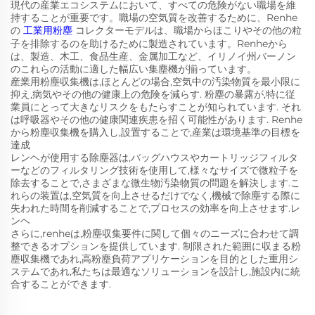
現代の産業エコシステムにおいて、すべての危険がない職場を維
持することが重要です。職場の空気質を改善するために、Renhe
の
工業用粉塵
コレクターモデルは、職場からほこりやその他の粒
子を排除するのを助けるために製造されています。Renheから
は、製造、木工、食品生産、金属加工など、イリノイ州バーノン
のこれらの活動に適した幅広い集塵機が揃っています。
産業用粉塵収集機は,ほとんどの場合,空気中の汚染物質を最小限に
抑え,病気やその他の健康上の危険を減らす. 粉塵の暴露が,特に従
業員にとって大きなリスクをもたらすことが知られています. それ
は呼吸器やその他の健康関連疾患を招く可能性があります. Renhe
から粉塵収集機を購入し,設置することで,産業は環境基準の目標を
達成
レンヘが使用する除塵器は,バッグハウスやカートリッジフィルタ
ーなどのフィルタリング技術を使用して,様々なサイズで微粒子を
除去することで,さまざまな微生物汚染物質の問題を解決します.こ
れらの装置は,空気質を向上させるだけでなく,機械で除塵する際に
失われた時間を削減することで,プロセスの効率を向上させます.レ
ンヘ
さらに,renheは,粉塵収集要件に関して個々のニーズに合わせて調
整できるオプションを提供しています. 制限された範囲に収まる粉
塵収集機であれ,高粉塵負荷アプリケーションを目的とした重用シ
ステムであれ,私たちは最適なソリューションを設計し,施設内に統
合することができます.