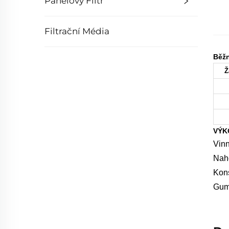
Panelový Filtr
Filtrační Média
Běžn
Ž
VÝK
Vinn
Naho
Kons
Gumo