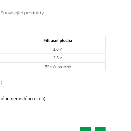
Související produkty
Filtracní plocha
1.8㎡
2.3㎡
Přizpůsobitelné
;
ného nerostlého oceli);