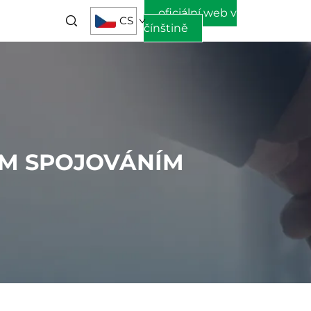
oficiální web v
CS
čínštině
ÝM SPOJOVÁNÍM