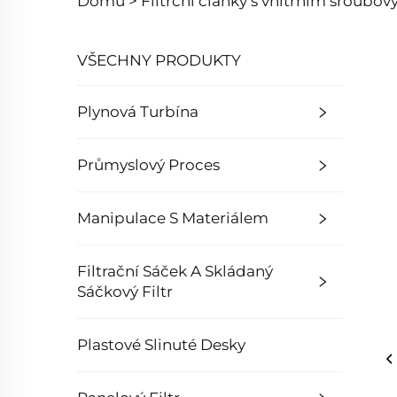
Domů >
Filtrční články s vnitřním šroub
VŠECHNY PRODUKTY
Plynová Turbína
Průmyslový Proces
Manipulace S Materiálem
Filtrační Sáček A Skládaný
Sáčkový Filtr
Plastové Slinuté Desky