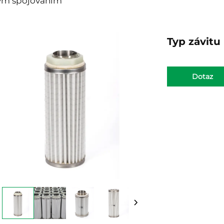
ovým spojováním
Typ závitu
Dotaz