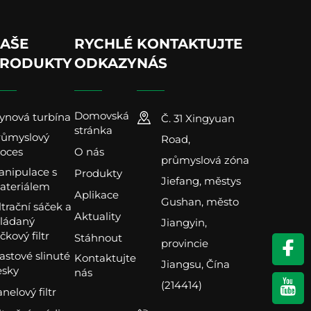
AŠE
RYCHLÉ
KONTAKTUJTE
RODUKTY
ODKAZY
NÁS
Domovská
ynová turbína
Č. 31 Xingyuan
stránka
růmyslový
Road,
oces
O nás
průmyslová zóna
nipulace s
Produkty
Jiefang, městys
ateriálem
Aplikace
Gushan, město
ltrační sáček a
Aktuality
kládaný
Jiangyin,
čkový filtr
Stáhnout
provincie
astové slinuté
Kontaktujte
Jiangsu, Čína
esky
nás
(214414)
nelový filtr