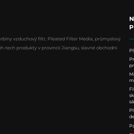
N
P
rbíny vzduchový filtr, Pleated Filter Media, průmyslový
gh-tech produkty v provincii Jiangsu, slavné obchodní
Pl
P
pr
Ma
m
Fi
s
sá
Pl
d
Pa