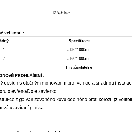
Přehled
é velikosti
:
ádný.
Specifikace
1
φ130*1000mm
2
φ160*1000mm
Přizpůsobitelné
ONOVÉ PROHLÁŠENÍ
:
ý design s otočným monováním pro rychlou a snadnou instalaci
ru otevřeno/Dole zavřeno;
trukce z galvanizovaného kovu odolného proti korozii (z volitel
vá uzavírací ploška.