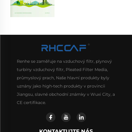
Renhe se zaměřuje na vzduchový filtr, plynový
turbíny vzduchový filtr, Pleated Filter Media,
průmyslový prach, Naše hlavní produkty byly
uznány jako high-tech produkty v provincii
Jiangsu, slavné obchodní známky v Wuxi City, a
CE certifikace.
KONTAKTUJTE NÁS