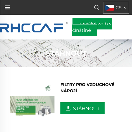
CS
oficiální web v
čínštině
STÁHNOUT
FILTRY PRO VZDUCHOVÉ
NÁPOJÍ
STÁHNOUT