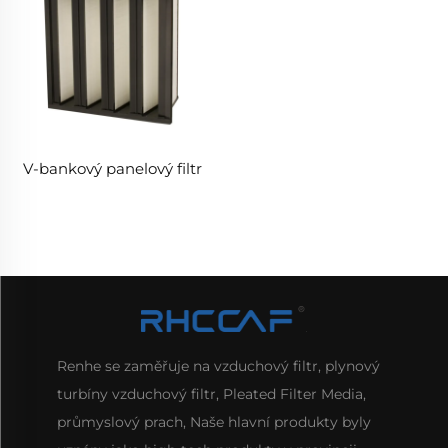
V-bankový panelový filtr
Renhe se zaměřuje na vzduchový filtr, plynový
turbíny vzduchový filtr, Pleated Filter Media,
průmyslový prach, Naše hlavní produkty byly