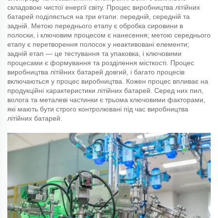
складовою чистої енергії світу. Процес виробництва літійних
батарей поділяється на три етапи: передній, середній та
задній. Метою переднього етапу є обробка сировини в
полоски, і ключовим процесом є нанесення; метою середнього
етапу є перетворення полосок у неактивовані елементи;
задній етап — це тестування та упаковка, і ключовими
процесами є формування та розділення місткості. Процес
виробництва літійних батарей довгий, і багато процесів
включаються у процес виробництва. Кожен процес впливає на
продукційні характеристики літійних батарей. Серед них пил,
волога та металеві частинки є трьома ключовими факторами,
які мають бути строго контролювані під час виробництва
літійних батарей.