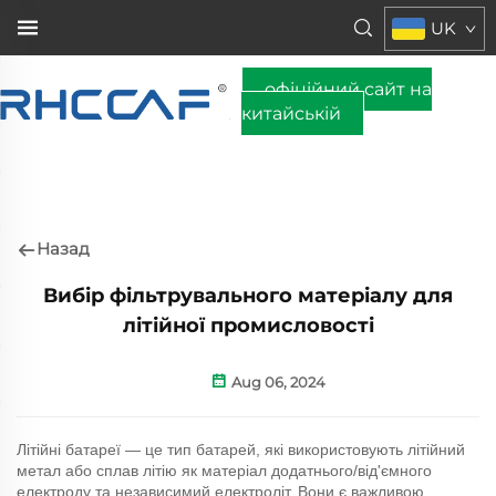
UK
офіційний сайт на
китайській
Назад
Вибір фільтрувального матеріалу для
літійної промисловості
Aug 06, 2024
Літійні батареї — це тип батарей, які використовують літійний
метал або сплав літію як матеріал додатнього/від'ємного
електроду та независимий електроліт. Вони є важливою