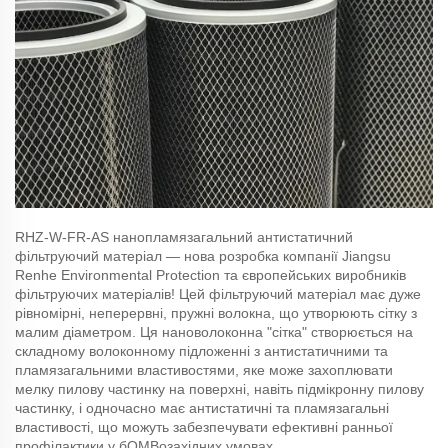
RHZ-W-FR-AS нанопламязагальний антистатичний
фільтруючий матеріал — нова розробка компанії Jiangsu
Renhe Environmental Protection та європейських виробників
фільтруючих матеріалів! Цей фільтруючий матеріал має дуже
рівномірні, неперервні, пружні волокна, що утворюють сітку з
малим діаметром. Ця нановолоконна "сітка" створюється на
складному волоконному підложенні з антистатичними та
пламязагальними властивостями, яке може захоплювати
мелку пилову частинку на поверхні, навіть підмікронну пилову
частинку, і одночасно має антистатичні та пламязагальні
властивості, що можуть забезпечувати ефективні ранньої
профілактики у бOMBозахідних умовах.