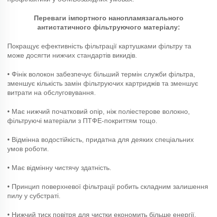
Переваги імпортного нанопламязагального
антистатичного фільтруючого матеріалу:
Покращує ефективність фільтрації картушками фільтру та
може досягти нижчих стандартів викидів.
• Фінік волокон забезпечує більший термін служби фільтра,
зменшує кількість замін фільтруючих картриджів та зменшує
витрати на обслуговування.
• Має нижчий початковий опір, ніж поліестерове волокно,
фільтруючі матеріали з ПТФЕ-покриттям тощо.
• Відмінна водостійкість, придатна для деяких спеціальних
умов роботи.
• Має відмінну чистячу здатність.
• Принцип поверхневої фільтрації робить складним залишення
пилу у субстраті.
• Нижчий тиск повітря для чистки економить більше енергії.