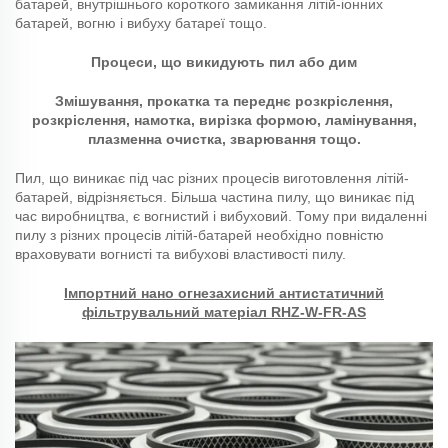
батарей, внутрішнього короткого замикання літій-іонних
батарей, вогню і вибуху батареї тощо.
Процеси, що викидують пил або дим
Змішування, прокатка та переднє розкріслення,
розкріслення, намотка, вирізка формою, ламінування,
плазменна очистка, зварювання тощо.
Пил, що виникає під час різних процесів виготовлення літій-
батарей, відрізняється. Більша частина пилу, що виникає під
час виробництва, є вогнистий і вибуховий. Тому при видаленні
пилу з різних процесів літій-батарей необхідно повністю
враховувати вогнисті та вибухові властивості пилу.
Імпортний нано огнезахисний антистатичний
фільтрувальний матеріал RHZ-W-FR-AS