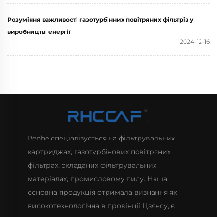
Розуміння важливості газотурбінних повітряних фільтрів у
виробництві енергії
2024-12-16
Renhe спеціалізується на фільтрувальних
картриджах, газотурбінових повітряних
фільтрах, складаних фільтрувальних
матеріалах, промисловому пилу. Наша
основна продукція отримала визнання як
високотехнологічна в провінції Цзянсу, є