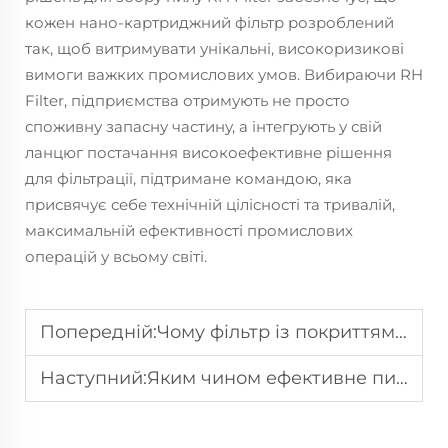
кожен нано-картриджний фільтр розроблений
так, щоб витримувати унікальні, високоризикові
вимоги важких промислових умов. Вибираючи RH
Filter, підприємства отримують не просто
споживну запасну частину, а інтегрують у свій
ланцюг постачання високоефективне рішення
для фільтрації, підтримане командою, яка
присвячує себе технічній цілісності та тривалій,
максимальній ефективності промислових
операцій у всьому світі.
Попередній:
Чому фільтр із покриттям ПТФЕ може стабільно працювати на корозійно-агресивних робочих ділянках
Наступний:
Яким чином ефективне пиловловлення допомагає підприємствам скоротити викиди