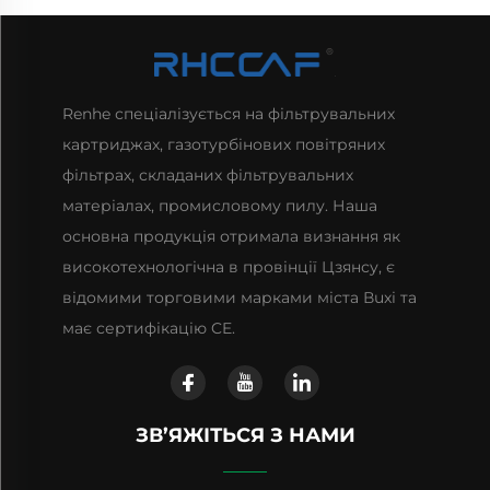
Renhe спеціалізується на фільтрувальних
картриджах, газотурбінових повітряних
фільтрах, складаних фільтрувальних
матеріалах, промисловому пилу. Наша
основна продукція отримала визнання як
високотехнологічна в провінції Цзянсу, є
відомими торговими марками міста Вuxі та
має сертифікацію CE.
ЗВ’ЯЖІТЬСЯ З НАМИ