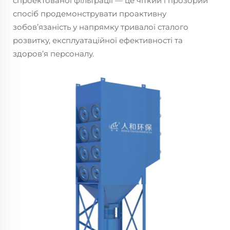
спроектованої фільтрації — це чіткий і прозорий
спосіб продемонструвати проактивну
зобов’язаність у напрямку тривалої сталого
розвитку, експлуатаційної ефективності та
здоров’я персоналу.