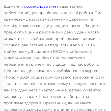
Вдихання
промислова пил
надзвичайно
небезпечний для працівників на місці роботи. Пил
кремнезему, разом з частинками деревини та
металу, може назавжди ушкодити легені. Люди, які
працюють з цими речовинами день у день, часто
стикаються з серйозними проблемами, такими як
силикоз, рак легенів, напади астми або ХОЗЛ у
майбутньому. За даними NIOSH, приблизно 2
мільйони працівників у США стикаються з
небезпечним рівнем пилу щодня під час роботи.
Нещодавнє дослідження, опубліковане в журналі
Thorax у 2024 році, також показало тривожний факт
– навіть якщо рівень кремнезему не є дуже високим,
він все одно несе смертельну небезпеку розвитку
силикозу з часом. І це не просто абстрактна
проблема здоров'я. Працівники, які не мають
належного захисту, можуть опинитися інвалідами на