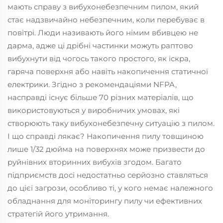
мають справу з вибухонебезпечним пилом, який
стає надзвичайно небезпечним, коли перебуває в
повітрі. Люди називають його німим вбивцею не
дарма, адже ці дрібні частинки можуть раптово
вибухнути від чогось такого простого, як іскра,
гаряча поверхня або навіть накопичення статичної
електрики. Згідно з рекомендаціями NFPA,
насправді існує більше 70 різних матеріалів, що
використовуються у виробничих умовах, які
створюють таку вибухонебезпечну ситуацію з пилом.
І що справді лякає? Накопичення пилу товщиною
лише 1/32 дюйма на поверхнях може призвести до
руйнівних вторинних вибухів згодом. Багато
підприємств досі недостатньо серйозно ставляться
до цієї загрози, особливо ті, у кого немає належного
обладнання для моніторингу пилу чи ефективних
стратегій його утримання.