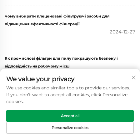
Чому вибирати плеценовані фільтруючі засоби для
підвищення ефективності фільтрації
2024-12-27
Як промислові фільтри для пилу покращують безпеку і
відповідність на робочому місці
2024-12-23
We value your privacy
We use cookies and similar tools to provide our services.
If you don't want to accept all cookies, click Personalize
Розуміння важливості газотурбінних повітряних фільтрів у
cookies.
виробництві енергії
2024-12-16
Accept all
Personalize cookies
ДОМАШНЯ
ЕЛЕКТРОННА
ПРОДУКТИ
ТЕЛЕФОН
СТОРІНКА
ПОШТА