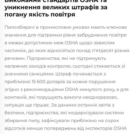
Виконання стандартів OSHA та
уникнення великих штрафів за
погану якість повітря
Пилозбирачі в промислових умовах мають ключове
значення для підтримки рівня забруднення повітря
в межах допустимих меж OSHA щодо завислих
частинок, до яких відносяться понад п'ятдесят різних
речовин. Підприємства, які не підтримують
належних заходів контролю, сьогодні стикаються зі
значними санкціями. Штраф починається з
приблизно 15 600 доларів за кожне порушення
згідно з рекомендаціями OSHA минулого року, а для
компаній, які порушують вимоги неодноразово,
ситуація ще гіршає. За даними останніх звітів з
безпеки, підприємства, які модернізували системи
збирання пилу, зафіксували приблизно на сорок
відсотків менше попереджень від інспекторів OSHA