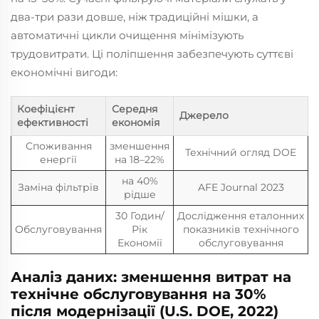
два-три рази довше, ніж традиційні мішки, а
автоматичні цикли очищення мінімізують
трудовитрати. Ці поліпшення забезпечують суттєві
економічні вигоди:
Коефіцієнт
Середня
Джерело
ефективності
економія
Споживання
зменшення
Технічний огляд DOE
енергії
на 18–22%
на 40%
Заміна фільтрів
AFE Journal 2023
рідше
30 Годин/
Дослідження еталонних
Обслуговування
Рік
показників технічного
Економії
обслуговування
Аналіз даних: зменшення витрат на
технічне обслуговування на 30%
після модернізації (U.S. DOE, 2022)