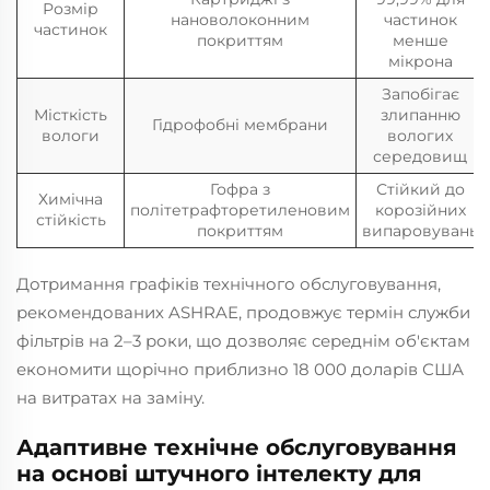
Розмір
нановолоконним
частинок
частинок
покриттям
менше
мікрона
Запобігає
Місткість
злипанню
Гідрофобні мембрани
вологи
вологих
середовищ
Гофра з
Стійкий до
Химічна
політетрафторетиленовим
корозійних
стійкість
покриттям
випаровувань
Дотримання графіків технічного обслуговування,
рекомендованих ASHRAE, продовжує термін служби
фільтрів на 2–3 роки, що дозволяє середнім об'єктам
економити щорічно приблизно 18 000 доларів США
на витратах на заміну.
Адаптивне технічне обслуговування
на основі штучного інтелекту для