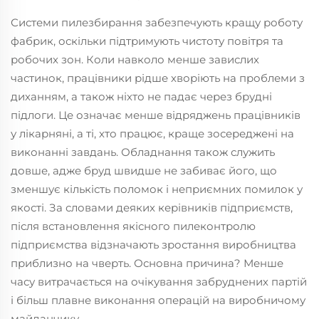
Системи пилезбирання забезпечують кращу роботу
фабрик, оскільки підтримують чистоту повітря та
робочих зон. Коли навколо менше завислих
частинок, працівники рідше хворіють на проблеми з
диханням, а також ніхто не падає через брудні
підлоги. Це означає менше відряджень працівників
у лікарняні, а ті, хто працює, краще зосереджені на
виконанні завдань. Обладнання також служить
довше, адже бруд швидше не забиває його, що
зменшує кількість поломок і неприємних помилок у
якості. За словами деяких керівників підприємств,
після встановлення якісного пилеконтролю
підприємства відзначають зростання виробництва
приблизно на чверть. Основна причина? Менше
часу витрачається на очікування забруднених партій
і більш плавне виконання операцій на виробничому
майданчику.