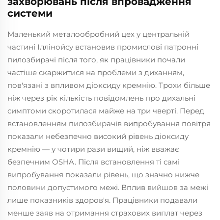
захворювань після впровадження
системи
Маленький металообробний цех у центральній
частині Іллінойсу встановив промислові патронні
пилозбирачі після того, як працівники почали
частіше скаржитися на проблеми з диханням,
пов'язані з впливом діоксиду кремнію. Трохи більше
ніж через рік кількість повідомлень про дихальні
симптоми скоротилася майже на три чверті. Перед
встановленням пилозбирачів випробування повітря
показали небезпечно високий рівень діоксиду
кремнію — у чотири рази вищий, ніж вважає
безпечним OSHA. Після встановлення ті самі
випробування показали рівень, що значно нижче
половини допустимого межі. Вплив вийшов за межі
лише показників здоров'я. Працівники подавали
менше заяв на отримання страхових виплат через