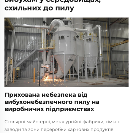
схильних до пилу
Прихована небезпека від
вибухонебезпечного пилу на
виробничих підприємствах
Столярні майстерні, металургійні фабрики, хімічні
заводи та зони переробки харчових продуктів