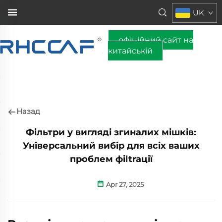
UK
офіційний сайт на
китайській
Назад
Фільтри у вигляді згиналих мішків:
Універсальний вибір для всіх ваших
проблем фіltraції
Apr 27, 2025