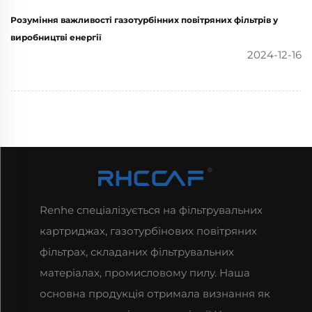
Розуміння важливості газотурбінних повітряних фільтрів у
виробництві енергії
2024-12-16
Renhe спеціалізується на фільтрувальних
картриджах, газотурбінових повітряних
фільтрах, складаних фільтрувальних
матеріалах, промисловому пилу. Наша
основна продукція отримала визнання як