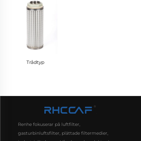
Trådtyp
Renhe fokuserar på luftfilter,
gasturbinluftsfilter, plättade filtermedier,