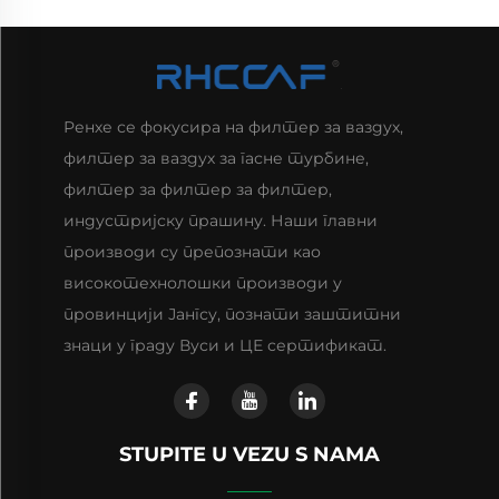
Ренхе се фокусира на филтер за ваздух,
филтер за ваздух за гасне турбине,
филтер за филтер за филтер,
индустријску прашину. Наши главни
производи су препознати као
високотехнолошки производи у
провинцији Јангсу, познати заштитни
знаци у граду Вуси и ЦЕ сертификат.
STUPITE U VEZU S NAMA