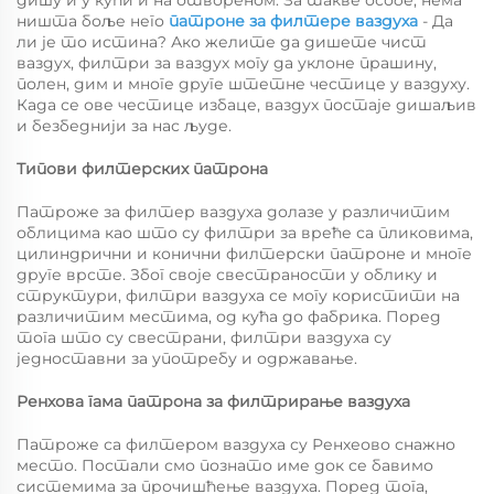
дишу и у кући и на отвореном. За такве особе, нема
ништа боље него
патроне за филтере ваздуха
- Да
ли је то истина? Ако желите да дишете чист
ваздух, филтри за ваздух могу да уклоне прашину,
полен, дим и многе друге штетне честице у ваздуху.
Када се ове честице избаце, ваздух постаје дишаљив
и безбеднији за нас људе.
Типови филтерских патрона
Патроже за филтер ваздуха долазе у различитим
облицима као што су филтри за вреће са пликовима,
цилиндрични и конични филтерски патроне и многе
друге врсте. Због своје свестраности у облику и
структури, филтри ваздуха се могу користити на
различитим местима, од кућа до фабрика. Поред
тога што су свестрани, филтри ваздуха су
једноставни за употребу и одржавање.
Ренхова гама патрона за филтрирање ваздуха
Патроже са филтером ваздуха су Ренхеово снажно
место. Постали смо познато име док се бавимо
системима за прочишћење ваздуха. Поред тога,