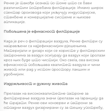
Ренхе је такође познат по томе што се бави
различитим потребама филтрације. Имамо широк
спектар производа који укључују индустријске,
стамбене и комерцијалне системе и њихове
апликације.
Побољшена је ефикасност филтрације
Када је реч о филтрацији ваздуха, Ренхе филтри су
направљени са најјефикаснијим рјешењима.
Материјали и дизајн који се користе у филтерским
патронима за ваздух осигурају да ваздух који пролази
кроз њих буде што чистији. Око свега, ова висока
ефикасност побољшава квалитет ваздуха и чини
живот или рад у истом простору лакшим и
удобнијим.
Издржљивост и дужину живота
Прелазак на висококвалитетне патроне за
филтрирање ваздуха значи прелазак на гаранцију да
ће трајати. Ренхе-ови конзерви и патрони за
отпадни ваздух дизајнирани су за тешку употребу,