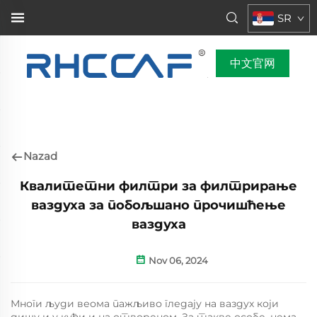
SR
中文官网
Nazad
Квалитетни филтри за филтрирање
ваздуха за побољшано прочишћење
ваздуха
Nov 06, 2024
Многи људи веома пажљиво гледају на ваздух који