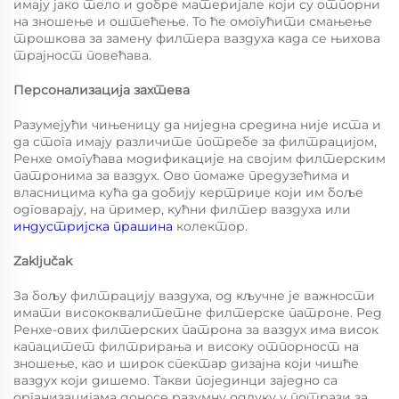
имају јако тело и добре материјале који су отпорни
на зношење и оштећење. То ће омогућити смањење
трошкова за замену филтера ваздуха када се њихова
трајност повећава.
Персонализација захтева
Разумејући чињеницу да ниједна средина није иста и
да стога имају различите потребе за филтрацијом,
Ренхе омогућава модификације на својим филтерским
патронима за ваздух. Ово помаже предузећима и
власницима кућа да добију кертриџе који им боље
одговарају, на пример, кућни филтер ваздуха или
индустријска прашина
колектор.
Zaključak
За бољу филтрацију ваздуха, од кључне је важности
имати висококвалитетне филтерске патроне. Ред
Ренхе-ових филтерских патрона за ваздух има висок
капацитет филтрирања и високу отпорност на
зношење, као и широк спектар дизајна који чишће
ваздух који дишемо. Такви појединци заједно са
организацијама доносе разумну одлуку у потрази за