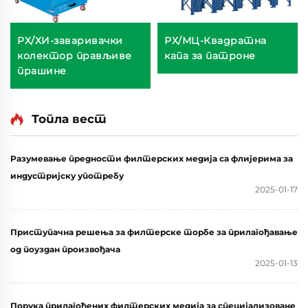
РХ/ХИ-заваривачки
РХ/МЦ-Квадратна
колектор прављиве
капа за патроне
прашине
Топла вест
Разумевање предности филтерских медија са флијерима за
индустријску употребу
2025-01-17
Приступачна решења за филтерске торбе за прилагођавање
од поуздан произвођача
2025-01-13
Порука прилагођених филтерских медија за специјализоване