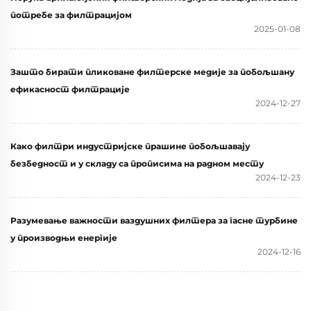
потребе за филтрацијом
2025-01-08
Зашто бирати пликоване филтерске медије за побољшану
ефикасност филтрације
2024-12-27
Како филтри индустријске прашине побољшавају
безбедност и у складу са прописима на радном месту
2024-12-23
Разумевање важности ваздушних филтера за гасне турбине
у производњи енергије
2024-12-16