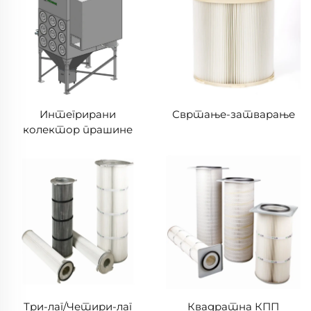
Интегрирани
Свртање-затварање
колектор прашине
серије RH/XE
Три-лаг/Четири-лаг
Квадратна КПП