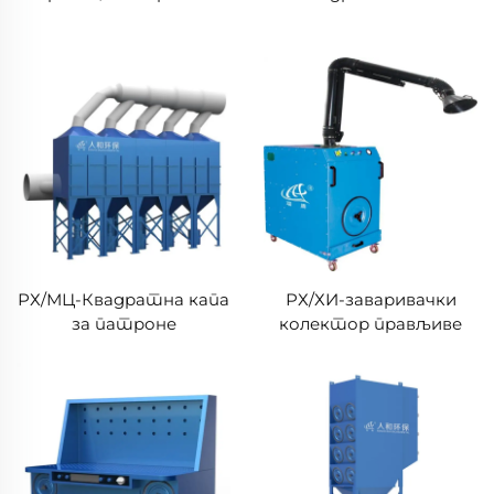
РХ/МЦ-Квадратна капа
РХ/ХИ-заваривачки
за патроне
колектор прављиве
прашине