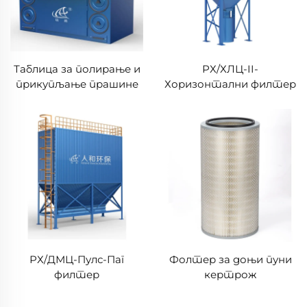
Таблица за полирање и
РХ/ХЛЦ-II-
прикупљање прашине
Хоризонтални филтер
РХ/ДМ
за пуњење кертриџа
РХ/ДМЦ-Пулс-Паг
Фолтер за доњи пуни
филтер
кертрож