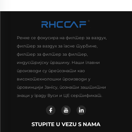
Ренхе се фокусира на филтер за ваздух,
филтер за ваздух за гасне турбине,
филтер за филтер за филтер,
индустријску прашину. Наши главни
производи су препознати као
високотехнолошки производи у
провинцији Јангсу, познати заштитни
знаци у граду Вуси и ЦЕ сертификат.
STUPITE U VEZU S NAMA