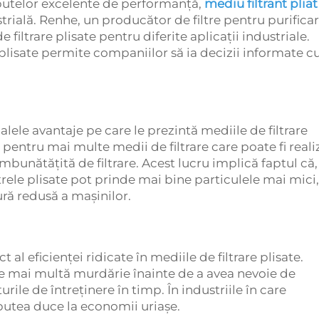
ibutelor excelente de performanță,
mediu filtrant plia
strială. Renhe, un producător de filtre pentru purifica
 filtrare plisate pentru diferite aplicații industriale.
 plisate permite companiilor să ia decizii informate c
lele avantaje pe care le prezintă mediile de filtrare
pentru mai multe medii de filtrare care poate fi reali
bunătățită de filtrare. Acest lucru implică faptul că,
ltrele plisate pot prinde mai bine particulele mai mici,
ură redusă a mașinilor.
 al eficienței ridicate în mediile de filtrare plisate.
ne mai multă murdărie înainte de a avea nevoie de
rile de întreținere în timp. În industriile în care
 putea duce la economii uriașe.