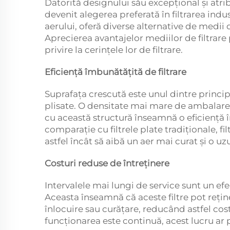
Datorită designului său excepțional și atr
devenit alegerea preferată în filtrarea indu
aerului, oferă diverse alternative de medii de
Aprecierea avantajelor mediilor de filtrare
privire la cerințele lor de filtrare.
Eficiență îmbunătățită de filtrare
Suprafața crescută este unul dintre principa
plisate. O densitate mai mare de ambalare 
cu această structură înseamnă o eficiență îm
comparație cu filtrele plate tradiționale, fi
astfel încât să aibă un aer mai curat și o uz
Costuri reduse de întreținere
Intervalele mai lungi de service sunt un efect
Aceasta înseamnă că aceste filtre pot reți
înlocuire sau curățare, reducând astfel costu
funcționarea este continuă, acest lucru ar