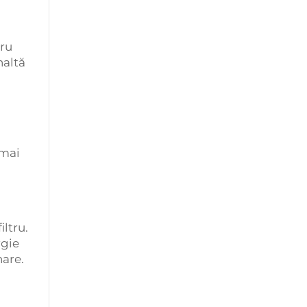
cru
naltă
 mai
ltru.
rgie
nare.