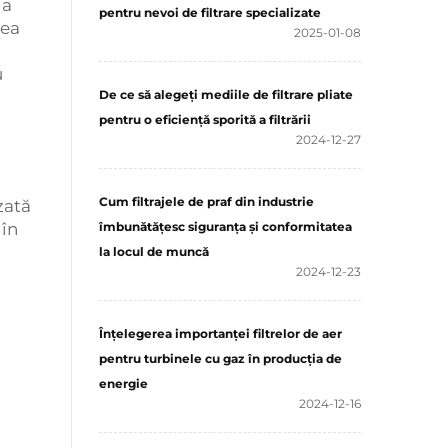
t
a
pentru nevoi de filtrare specializate
rea
2025-01-08
u
De ce să alegeți mediile de filtrare pliate
pentru o eficiență sporită a filtrării
2024-12-27
Cum filtrajele de praf din industrie
zată
 în
îmbunătăţesc siguranţa şi conformitatea
la locul de muncă
2024-12-23
Înțelegerea importanței filtrelor de aer
pentru turbinele cu gaz în producția de
energie
2024-12-16