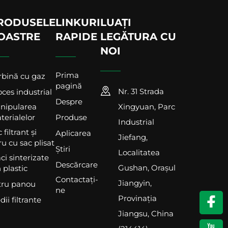
RODUSELE
LINKURI
LUAȚI
OASTRE
RAPIDE
LEGĂTURA CU
NOI
Prima
rbină cu gaz
pagină
Nr. 31 Strada
ces industrial
Despre
nipularea
Xingyuan, Parc
terialelor
Produse
Industrial
 filtrant și
Aplicarea
Jiefang,
tru cu sac plisat
Știri
Localitatea
ci sinterizate
Descărcare
Gushan, Orașul
 plastic
Contactați-
Jiangyin,
ltru panou
ne
Provinația
ii filtrante
Jiangsu, China