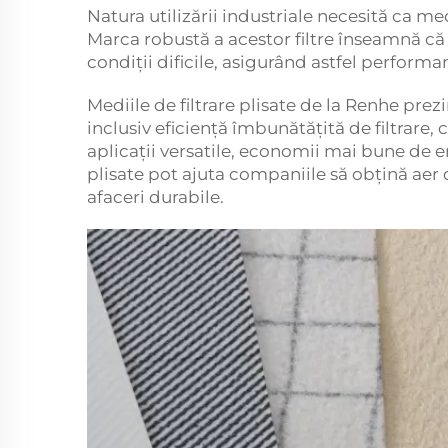
Natura utilizării industriale necesită ca medi
Marca robustă a acestor filtre înseamnă că 
condiții dificile, asigurând astfel perform
Mediile de filtrare plisate de la Renhe prez
inclusiv eficiență îmbunătățită de filtrare, 
aplicații versatile, economii mai bune de en
plisate pot ajuta companiile să obțină aer cu
afaceri durabile.