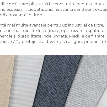
ile de filtrare plisate să fie construite pentru a dura.
nu eșuează niciodată, chiar și atunci când sunt expus
anță constantă în timp.
intă mai multe avantaje pentru uz industrial ca filtre,
costuri mai mici de întreținere, optimizare a spațiului,
ergie și durabilitate îndelungată. Mediile de filtrare
rat, să își protejeze activele și să asigure practici de