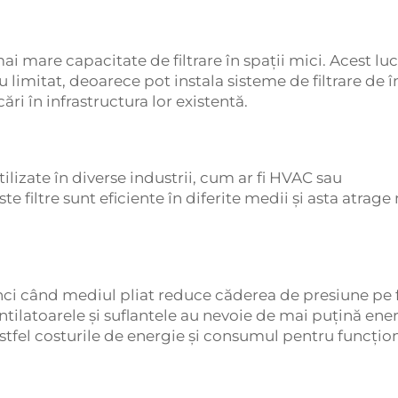
mai mare capacitate de filtrare în spații mici. Acest lu
iu limitat, deoarece pot instala sisteme de filtrare de î
ri în infrastructura lor existentă.
utilizate în diverse industrii, cum ar fi HVAC sau
te filtre sunt eficiente în diferite medii și asta atrage
ci când mediul pliat reduce căderea de presiune pe fi
tilatoarele și suflantele au nevoie de mai puțină ene
stfel costurile de energie și consumul pentru funcțio