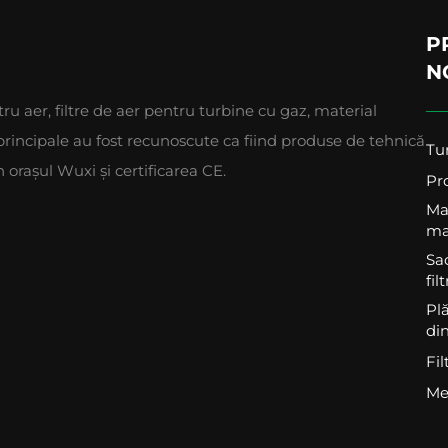
P
N
u aer, filtre de aer pentru turbine cu gaz, material
re principale au fost recunoscute ca fiind produse de tehnică
Tu
oraşul Wuxi şi certificarea CE.
Pro
Ma
ma
Sac
fil
Plă
din
Fi
Med