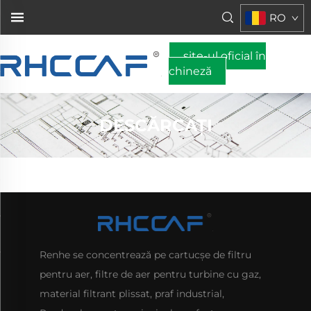
RO
site-ul oficial în
chineză
DESCĂRCAȚI
Renhe se concentrează pe cartucşe de filtru
pentru aer, filtre de aer pentru turbine cu gaz,
material filtrant plissat, praf industrial,