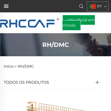
PT
site oficial em
chinês
RH/DMC
Início >
RH/DMC
TODOS OS PRODUTOS