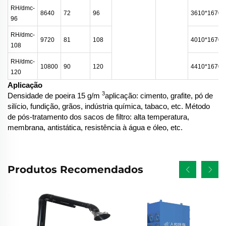
RH/dmc-
8640
72
96
3610*1670*
96
RH/dmc-
9720
81
108
4010*1670*
108
RH/dmc-
10800
90
120
4410*1670*
120
Aplicação
3
Densidade de poeira 15 g/m
aplicação: cimento, grafite, pó de
silício, fundição, grãos, indústria química, tabaco, etc. Método
de pós-tratamento dos sacos de filtro: alta temperatura,
membrana, antistática, resistência à água e óleo, etc.
Produtos Recomendados