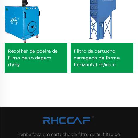
Recolher de poeira de
Filtro de cartucho
fumo de soldagem
carregado de forma
rh/hy
horizontal rh/xlc-ii
Renhe foca em cartucho de filtro de ar, filtro de