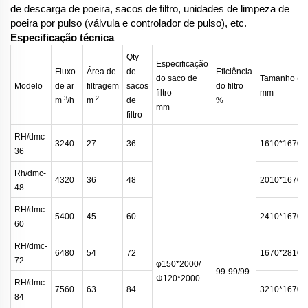
de descarga de poeira, sacos de filtro, unidades de limpeza de
poeira por pulso (válvula e controlador de pulso), etc.
Especificação técnica
Qty
Especificação
Fluxo
Área de
de
Eficiência
do saco de
Tamanho (w*
Modelo
de ar
filtragem
sacos
do filtro
filtro
mm
3
2
m
/h
m
de
%
mm
filtro
RH/dmc-
3240
27
36
1610*1670*
36
Rh/dmc-
4320
36
48
2010*1670*
48
RH/dmc-
5400
45
60
2410*1670*
60
RH/dmc-
6480
54
72
1670*2810*
72
φ150*2000/
99-99/99
Φ120*2000
RH/dmc-
7560
63
84
3210*1670*
84