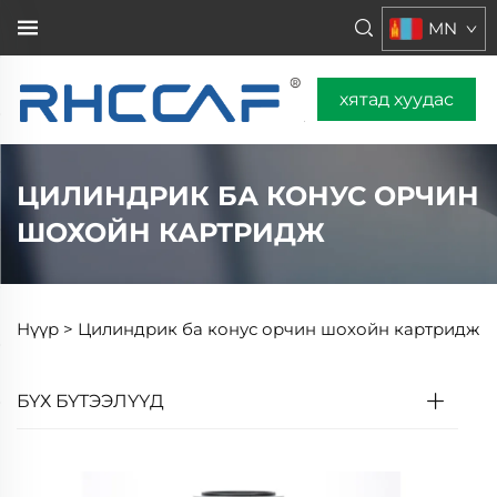
MN
хятад хуудас
ЦИЛИНДРИК БА КОНУС ОРЧИН
ШОХОЙН КАРТРИДЖ
Нүүр >
Цилиндрик ба конус орчин шохойн картридж
БҮХ БҮТЭЭЛҮҮД