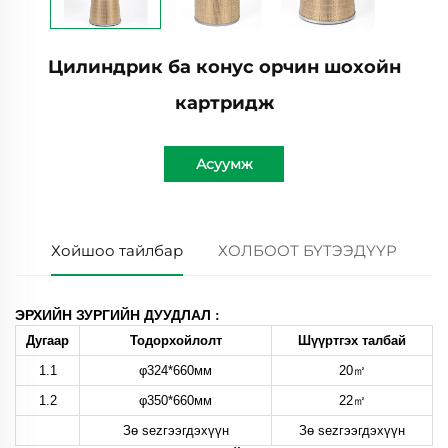
Цилиндрик ба конус орчин шохойн
картридж
Асуумж
Хойшоо тайлбар
ХОЛБООТ БҮТЭЭДҮҮР
ЭРХИЙН ЗУРГИЙН ДУУДЛАЛ
:
Дугаар
Тодорхойлолт
Шүүртгэх талбай
1.1
φ324*660мм
20㎡
1.2
φ350*660мм
22㎡
Зө sezгээгдэхүүн
Зө sezгээгдэхүүн