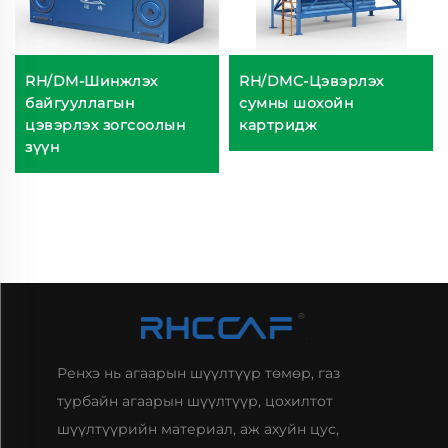
RH/DM-Шинжлэх
RH/DMC-Цэвэрлэх
байгууллагын
сумны шохойн
цэвэрлэх зогсоолын
картридж
зүүн
Ренхэ нь агаарын шүүлтүүр төмөр, газ
турбайн агаарын шүүлтүүр, цохилтот
шүүлтүүрийн материал, аж ахуйн цус,