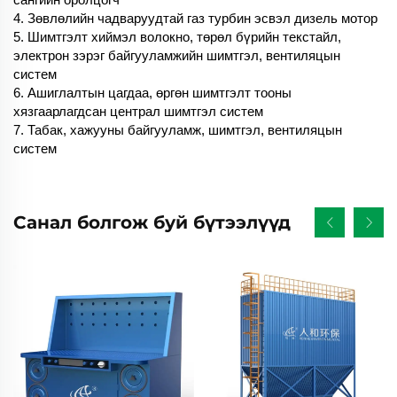
4. Зөвлөлийн чадваруудтай газ турбин эсвэл дизель мотор
5. Шимтгэлт хиймэл волокно, төрөл бүрийн текстайл,
электрон зэрэг байгууламжийн шимтгэл, вентиляцын
систем
6. Ашиглалтын цагдаа, өргөн шимтгэлт тооны
хязгаарлагдсан централ шимтгэл систем
7. Табак, хажууны байгууламж, шимтгэл, вентиляцын
систем
Санал болгож буй бүтээлүүд