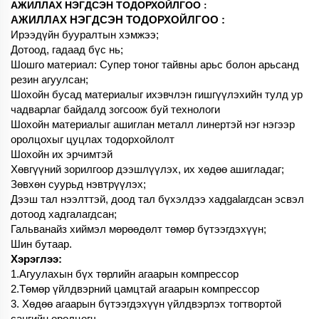
АЖИЛЛАХ НЭГДСЭН ТОДОРХОЙЛГОО
:
АЖИЛЛАХ НЭГДСЭН ТОДОРХОЙЛГОО
:
Ирээдүйн бууралтын хэмжээ;
Дотоод, гадаад бүс нь;
Шошго материал: Супер тоног тайвны арьс болон арьсанд
резин агуулсан;
Шохойн бусад материалыг ихэвчлэн гишгүүлэхийн тулд ур
чадварлаг байдалд зогсоож буй технологи
Шохойн материалыг ашиглан металл линертэй нэг нэгээр
оролцохыг цуцлах тодорхойлолт
Шохойн их эрчимтэй
Хөвгүүний зорилгоор дээшлүүлэх, их хөдөө ашигладаг;
Зөвхөн суурьд нэвтрүүлэх;
Дээш тал нээлттэй, доод тал бүхэлдээ хадgalагдсан эсвэл
дотоод хадгалагдсан;
Гальванайз хиймэл мөрөөдөлт төмөр бүтээгдэхүүн;
Шин бутаар.
Хэрэглээ:
1.Агуулахын бүх төрлийн агаарын компрессор
2.Төмөр үйлдвэрний цамцтай агаарын компрессор
3. Хөдөө агаарын бүтээгдэхүүн үйлдвэрлэх тогтвортой
сангийн оролцогч