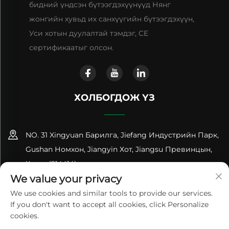
бидний үндсэн бүтээгдэхүүнүүд Нянг
жонгийн хувьд их санхүүгийн бүтээгдэхүүн,
Уси хотын дуулалтай тэмдэг, CE
сертификаатыг олсон.
ХОЛБОГДОЖ ҮЗ
NO. 31 Xingyuan Барилга, Jiefang Индустрийн Парк,
Gushan Номхон, Jiangyin Хот, Jiangsu Превинцын,
Хятад (214414)
We value your privacy
+86-18961600368
We use cookies and similar tools to provide our services.
If you don't want to accept all cookies, click Personalize
[email protected]
cookies.