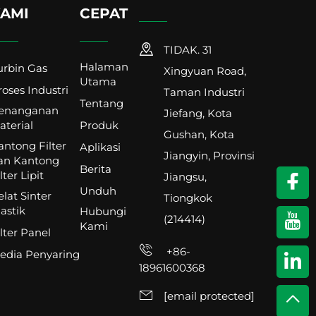
AMI
CEPAT
TIDAK. 31
Halaman
urbin Gas
Xingyuan Road,
Utama
roses Industri
Taman Industri
Tentang
enanganan
Jiefang, Kota
aterial
Produk
Gushan, Kota
antong Filter
Aplikasi
Jiangyin, Provinsi
an Kantong
Berita
lter Lipit
Jiangsu,
Unduh
elat Sinter
Tiongkok
astik
Hubungi
(214414)
Kami
lter Panel
+86-
edia Penyaring
18961600368
[email protected]