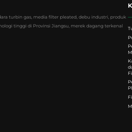
K
dara turbin gas, media filter pleated, debu industri, produk
ologi tinggi di Provinsi Jiangsu, merek dagang terkenal
T
P
P
M
K
d
Fi
P
Pl
Fi
M