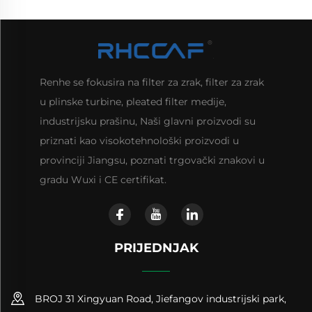
Renhe se fokusira na filter za zrak, filter za zrak
u plinske turbine, pleated filter medije,
industrijsku prašinu, Naši glavni proizvodi su
priznati kao visokotehnološki proizvodi u
provinciji Jiangsu, poznati trgovački znakovi u
gradu Wuxi i CE certifikat.
PRIJEDNJAK
BROJ 31 Xingyuan Road, Jiefangov industrijski park,