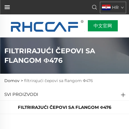
HR
中文官网
FILTRIRAJUĆI ČEPOVI SA
FLANGOM Φ476
Domov >
filtrirajući čepovi sa flangom Φ476
SVI PROIZVODI
FILTRIRAJUĆI ČEPOVI SA FLANGOM Φ476