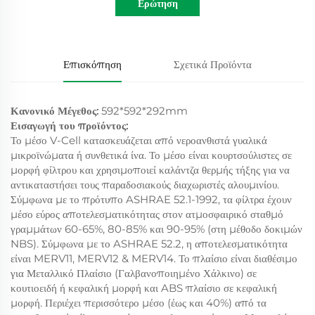
Ερώτηση
Επισκόπηση
Σχετικά Προϊόντα
Κανονικό Μέγεθος:
592*592*292mm
Εισαγωγή του προϊόντος:
Το μέσο V-Cell κατασκευάζεται από νεροανθιστά γυαλικά
μικροϊνώματα ή συνθετικά ίνα. Το μέσο είναι κουρτσούλιστες σε
μορφή φίλτρου και χρησιμοποιεί καλάντζα θερμής τήξης για να
αντικαταστήσει τους παραδοσιακούς διαχωριστές αλουμινίου.
Σύμφωνα με το πρότυπο ASHRAE 52.1-1992, τα φίλτρα έχουν
μέσο εύρος αποτελεσματικότητας στον ατμοσφαιρικό σταθμό
γραμμάτων 60-65%, 80-85% και 90-95% (στη μέθοδο δοκιμών
NBS). Σύμφωνα με το ASHRAE 52.2, η αποτελεσματικότητα
είναι MERV11, MERV12 & MERV14. Το πλαίσιο είναι διαθέσιμο
για Μεταλλικό Πλαίσιο (Γαλβανοποιημένο Χάλκινο) σε
κουτιοειδή ή κεφαλική μορφή και ABS πλαίσιο σε κεφαλική
μορφή. Περιέχει περισσότερο μέσο (έως και 40%) από τα