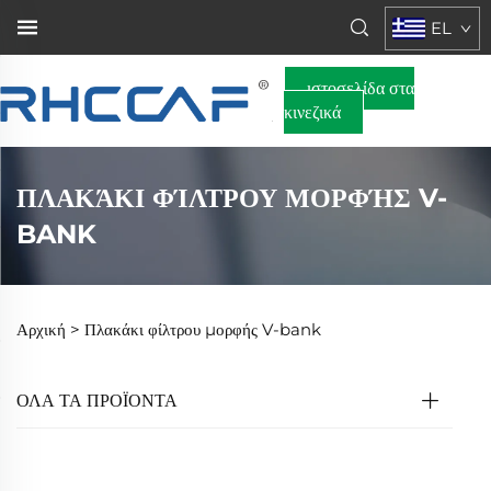
EL
ιστοσελίδα στα
κινεζικά
ΠΛΑΚΆΚΙ ΦΊΛΤΡΟΥ ΜΟΡΦΉΣ V-
BANK
Αρχική >
Πλακάκι φίλτρου μορφής V-bank
ΟΛΑ ΤΑ ΠΡΟΪΟΝΤΑ