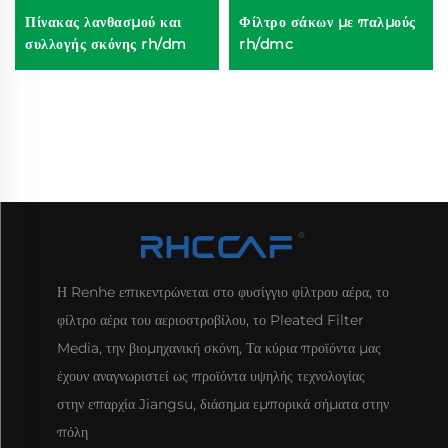
Πίνακας λανθασμού και
Φίλτρο σάκων με παλμούς
συλλογής σκόνης rh/dm
rh/dmc
Η Renhe επικεντρώνεται στο φυσίγγιο φίλτρου αέρα, το
φίλτρο αέρα του αεριοστροβίλου, το Pleated Filter
Media, την βιομηχανική σκόνη, Τα κύρια προϊόντα μας
έχουν αναγνωριστεί ως προϊόντα υψηλής τεχνολογίας
στην επαρχία Jiangsu, διάσημα εμπορικά σήματα στην
πόλη