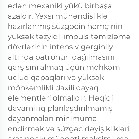
edən mexaniki yükü birbaşa
azaldır. Yaxşı mühəndisliklə
hazırlanmış süzgəcin həmçinin
yüksək təzyiqli impuls təmizləmə
dövrlərinin intensiv gərginliyi
altında patronun dağılmasını
qarşısını almaq üçün möhkəm
ucluq qapaqları və yüksək
möhkəmlikli daxili dayaq
elementləri olmalıdır. Həqiqi
davamlılıq planlaşdırılmamış
dayanmaları minimuma
endirmək və süzgəc dəyişiklikləri
arasındakı müddəti maksimuma