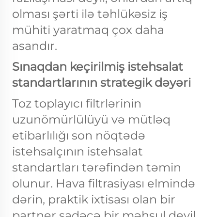
olması şərti ilə təhlükəsiz iş
mühiti yaratmaq çox daha
asandır.
Sınaqdan keçirilmiş istehsalat
standartlarının strategik dəyəri
Toz toplayıcı filtrlərinin
uzunömürlülüyü və mütləq
etibarlılığı son nöqtədə
istehsalçının istehsalat
standartları tərəfindən təmin
olunur. Hava filtrasiyası elmində
dərin, praktik ixtisası olan bir
partner sadəcə bir məhsul deyil,