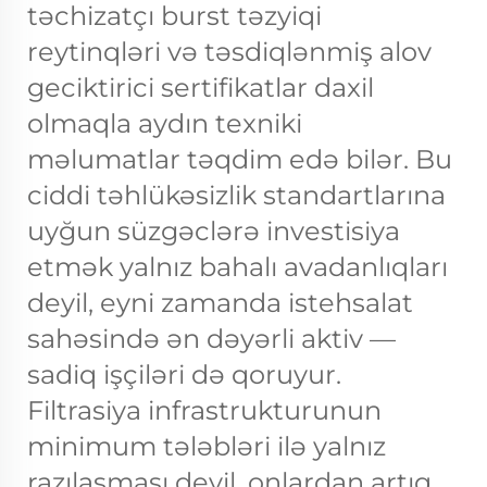
təchizatçı burst təzyiqi
reytinqləri və təsdiqlənmiş alov
geciktirici sertifikatlar daxil
olmaqla aydın texniki
məlumatlar təqdim edə bilər. Bu
ciddi təhlükəsizlik standartlarına
uyğun süzgəclərə investisiya
etmək yalnız bahalı avadanlıqları
deyil, eyni zamanda istehsalat
sahəsində ən dəyərli aktiv —
sadiq işçiləri də qoruyur.
Filtrasiya infrastrukturunun
minimum tələbləri ilə yalnız
razılaşması deyil, onlardan artıq