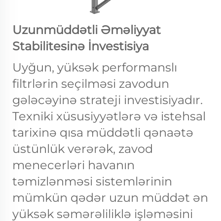
Uzunmüddətli Əməliyyat
Stabilitesinə İnvestisiya
Uyğun, yüksək performanslı
filtrlərin seçilməsi zavodun
gələcəyinə strateji investisiyadır.
Texniki xüsusiyyətlərə və istehsal
tarixinə qısa müddətli qənaətə
üstünlük verərək, zavod
menecerləri havanın
təmizlənməsi sistemlərinin
mümkün qədər uzun müddət ən
yüksək səmərəliliklə işləməsini