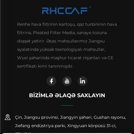
Renhe hava filtrinin kartoşu, qaz turbininin hava
filtrinə, Pleated Filter Media, sənaye tozuna
diqqət yetirir. Əsas məhsullarımız Jiangsu
əyalətində yüksək texnologiyalı məhsullar,
Wuxi şəhərində məşhur ticarət nişanları və CE
sertifikatı kimi tanınmışdır.
BIZIMLƏ ƏLAQƏ SAXLAYIN
Çin, Jiangsu provinsi, Jiangyin şəhəri, Gushan rayonu,
Jiefang endüstriya parkı, Xingyuan körpüsü 31-ci,