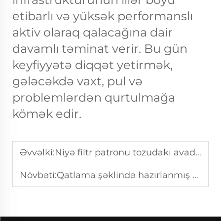
etibarlı və yüksək performanslı
aktiv olaraq qalacağına dair
davamlı təminat verir. Bu gün
keyfiyyətə diqqət yetirmək,
gələcəkdə vaxt, pul və
problemlərdən qurtulmağa
kömək edir.
Əvvəlki:
Niyə filtr patronu tozudakı avadanlıqların əsas iş effektini müəyyən edir
Növbəti:
Qatlama şəklində hazırlanmış süzgəc patronlarının süzmə işində hansı performans üstünlükləri var