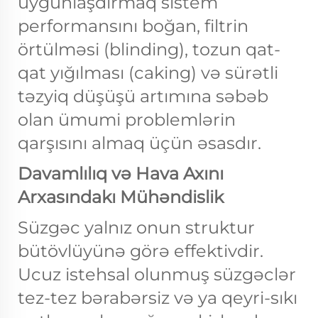
uyğunlaşdırmaq sistem
performansını boğan, filtrin
örtülməsi (blinding), tozun qat-
qat yığılması (caking) və sürətli
təzyiq düşüşü artımına səbəb
olan ümumi problemlərin
qarşısını almaq üçün əsasdır.
Davamlılıq və Hava Axını
Arxasındakı Mühəndislik
Süzgəc yalnız onun struktur
bütövlüyünə görə effektivdir.
Ucuz istehsal olunmuş süzgəclər
tez-tez bərabərsiz və ya qeyri-sıkı