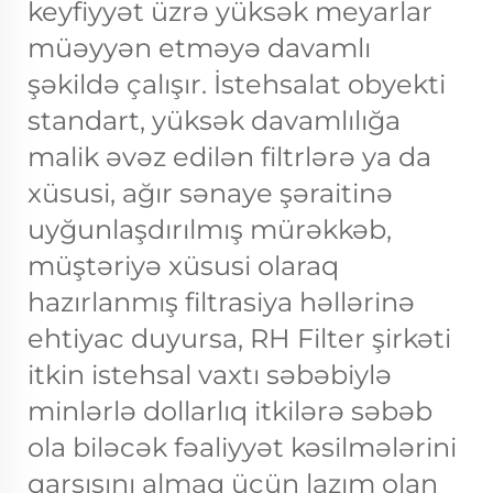
keyfiyyət üzrə yüksək meyarlar
müəyyən etməyə davamlı
şəkildə çalışır. İstehsalat obyekti
standart, yüksək davamlılığa
malik əvəz edilən filtrlərə ya da
xüsusi, ağır sənaye şəraitinə
uyğunlaşdırılmış mürəkkəb,
müştəriyə xüsusi olaraq
hazırlanmış filtrasiya həllərinə
ehtiyac duyursa, RH Filter şirkəti
itkin istehsal vaxtı səbəbiylə
minlərlə dollarlıq itkilərə səbəb
ola biləcək fəaliyyət kəsilmələrini
qarşısını almaq üçün lazım olan