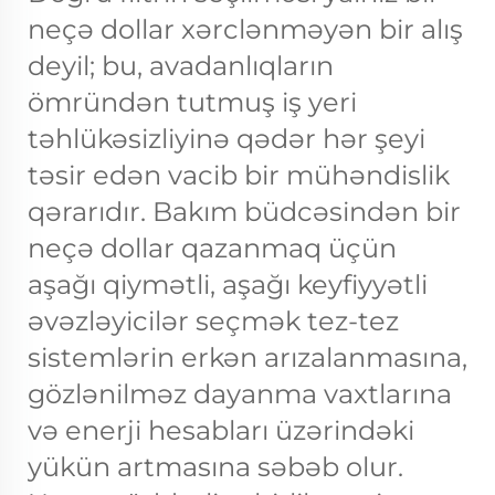
neçə dollar xərclənməyən bir alış
deyil; bu, avadanlıqların
ömründən tutmuş iş yeri
təhlükəsizliyinə qədər hər şeyi
təsir edən vacib bir mühəndislik
qərarıdır. Bakım büdcəsindən bir
neçə dollar qazanmaq üçün
aşağı qiymətli, aşağı keyfiyyətli
əvəzləyicilər seçmək tez-tez
sistemlərin erkən arızalanmasına,
gözlənilməz dayanma vaxtlarına
və enerji hesabları üzərindəki
yükün artmasına səbəb olur.