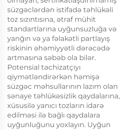
olmayan, sertifikatlaşdırılmamış
süzgəclərdən istifadə təhlükəli
toz sızıntısına, ətraf mühit
standartlarına uyğunsuzluğa və
yanğın və ya fəlakətli partlayış
riskinin əhəmiyyətli dərəcədə
artmasına səbəb ola bilər.
Potensial təchizatçıyı
qiymətləndirərkən həmişə
süzgəc məhsullarının lazım olan
sənaye təhlükəsizlik qaydalarına,
xüsusilə yanıcı tozların idarə
edilməsi ilə bağlı qaydalara
uyğunluğunu yoxlayın. Uyğun