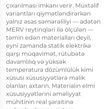
çıxarılması imkanı verir. Müxtəlif
variantları qiymətləndirərkən
yalnız əsas səmərəliliyi — adətən
MERV reytinqləri ilə ölçülən —
təmin edən materialları deyil,
eyni zamanda statik elektrikə
qarşı müqavimət, rütubətə
davamlılıq və yüksək
temperatura dözümlülük kimi
xüsusi xüsusiyyətlərə malik
olanları axtarın. Materialın elmi
xüsusiyyətlərini əməliyyat
mühitinin real şəraitinə