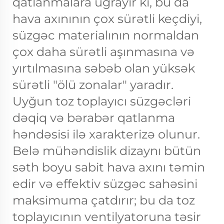
qatlanmalara uğrayır ki, bu da
hava axınının çox sürətli keçdiyi,
süzgəc materialının normaldan
çox daha sürətli aşınmasına və
yırtılmasına səbəb olan yüksək
sürətli "ölü zonalar" yaradır.
Uyğun toz toplayıcı süzgəcləri
dəqiq və bərabər qatlanma
həndəsisi ilə xarakterizə olunur.
Belə mühəndislik dizaynı bütün
səth boyu sabit hava axını təmin
edir və effektiv süzgəc sahəsini
maksimuma çatdırır; bu da toz
toplayıcının ventilyatoruna təsir