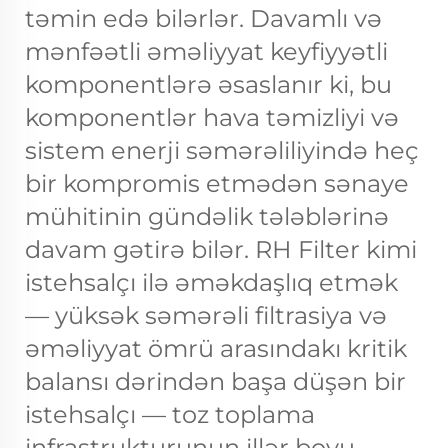
təmin edə bilərlər. Davamlı və
mənfəətli əməliyyat keyfiyyətli
komponentlərə əsaslanır ki, bu
komponentlər hava təmizliyi və
sistem enerji səmərəliliyində heç
bir kompromis etmədən sənaye
mühitinin gündəlik tələblərinə
davam gətirə bilər. RH Filter kimi
istehsalçı ilə əməkdaşlıq etmək
— yüksək səmərəli filtrasiya və
əməliyyat ömrü arasındakı kritik
balansı dərindən başa düşən bir
istehsalçı — toz toplama
infrastrukturunun illər boyu