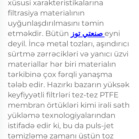
xüsusi xarakteristikalarına
filtrasiya materialının
uyğunlaşdırılmasını təmin
etməkdir. Bütün
صنعتي توز
eyni
deyil. İncə metal tozları, aşındırıcı
sürtmə zərrəcikləri və yanıcı üzvi
materiallar hər biri materialın
tərkibinə çox fərqli yanaşma
tələb edir. Hazırkı bazarın yüksək
keyfiyyətli filtrləri tez-tez PTFE
membran örtükləri kimi irəli səth
yükləmə texnologiyalarından
istifadə edir ki, bu da puls-jet
təmizləmə zamanı üstün toz