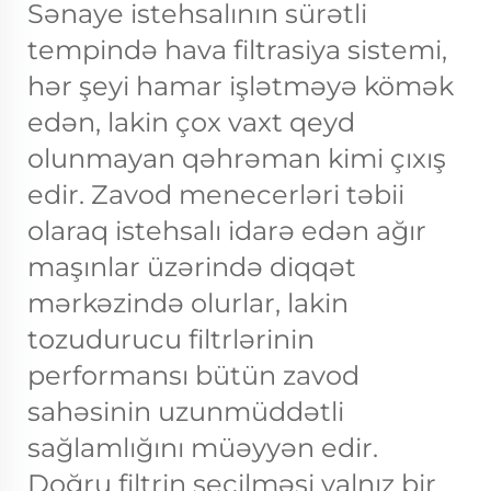
Sənaye istehsalının sürətli
tempində hava filtrasiya sistemi,
hər şeyi hamar işlətməyə kömək
edən, lakin çox vaxt qeyd
olunmayan qəhrəman kimi çıxış
edir. Zavod menecerləri təbii
olaraq istehsalı idarə edən ağır
maşınlar üzərində diqqət
mərkəzində olurlar, lakin
tozudurucu filtrlərinin
performansı bütün zavod
sahəsinin uzunmüddətli
sağlamlığını müəyyən edir.
Doğru filtrin seçilməsi yalnız bir