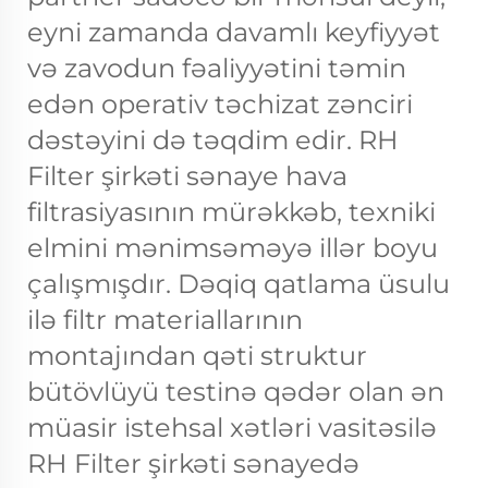
eyni zamanda davamlı keyfiyyət
və zavodun fəaliyyətini təmin
edən operativ təchizat zənciri
dəstəyini də təqdim edir. RH
Filter şirkəti sənaye hava
filtrasiyasının mürəkkəb, texniki
elmini mənimsəməyə illər boyu
çalışmışdır. Dəqiq qatlama üsulu
ilə filtr materiallarının
montajından qəti struktur
bütövlüyü testinə qədər olan ən
müasir istehsal xətləri vasitəsilə
RH Filter şirkəti sənayedə