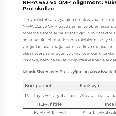
NFPA 652 və GMP Alignment: Yüksə
Protokolları
Kimyəvi istehsal və ya qida emalı zavodları kimi 
NFPA 652 və GMP qaydalarının tələbləri arasında
toplama sistemlərinə adətən qığılcım detektorları, 
onlar hər iki təlimat dəstinin tələblərini ödəyə bi
yanğınları azaltmağa kömək edir və məhsulları t
olan müəssisələr üçün çox vacibdir, çünki çirklə
pis deyil, həm də şirkətin reputasiyasına xələl gəti
Müasir Sistemlərin Əsas Uyğunluq Xüsusiyyətləri
Komponent
Funksiya
Partlayış ventilyatorları
Alovlanma zaman
HEPA filtrlər
İncə 
Keçiricilik testi
Statik səbəb ol