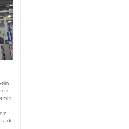
Gəlin
n bir
 həmin
ının
tərdi.