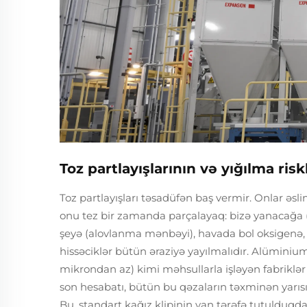
Toz partlayışlarının və yığılma ris
Toz partlayışları təsadüfən baş vermir. Onlar əsl
onu tez bir zamanda parçalayaq: bizə yanacağa (ə
şeyə (alovlanma mənbəyi), havada bol oksigenə, 
hissəciklər bütün əraziyə yayılmalıdır. Alüminiu
mikrondan az) kimi məhsullarla işləyən fabriklər 
son hesabatı, bütün bu qəzaların təxminən yarısı
Bu, standart kağız klipinin yan tərəfə tutulduqda q