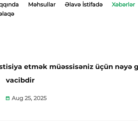
qqında
Məhsullar
Əlavə İstifadə
Xəbərlər
əlaqə
vestisiya etmək müəssisəniz üçün nəyə 
vacibdir
Aug 25, 2025