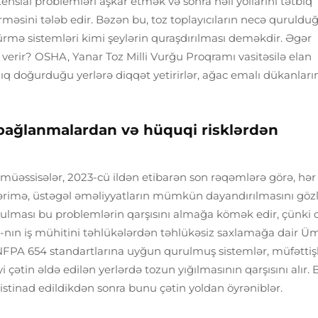
nsial problemləri aşkar etmək və sonra həll yollarını tətbiq
örməsini tələb edir. Bəzən bu, toz toplayıcıların necə quruld
dürmə sistemləri kimi şeylərin quraşdırılması deməkdir. Əgər
 verir? OSHA, Yanar Toz Milli Vurğu Proqramı vasitəsilə elan
ıq doğurduğu yerlərə diqqət yetirirlər, ağac emalı dükanların
bağlanmalardan və hüquqi risklərdən
üəssisələr, 2023-cü ildən etibarən son rəqəmlərə görə, hər 
rimə, üstəgəl əməliyyatların mümkün dayandırılmasını göz
ulması bu problemlərin qarşısını almağa kömək edir, çünki o
nın iş mühitini təhlükələrdən təhlükəsiz saxlamağa dair 
 NFPA 654 standartlarına uyğun qurulmuş sistemlər, müfəttiş
ətin əldə edilən yerlərdə tozun yığılmasının qarşısını alır. B
istinad edildikdən sonra bunu çətin yoldan öyrəniblər.