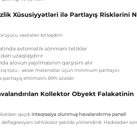
lik Xüsusiyyətləri ilə Partlayış Risklərini 
ruyucu vasitələri birləşdirir:
tində avtomatik sönməni tetikler
ətdən uzaqlaşdırır
nda alovun yayılmasının qarşısını alır
lıq tozu - əksər materiallar üçün minimum partlayıcı
partlayış ehtimalını 89% azaldır.
valandırılan Kollektor Obyekt Fəlakətinin
lakətdən qaçdı
inteqrasiya olunmuş havalandırma paneli
eflagrasiyanı təhlükəsiz şəkildə yönləndirdi. Hadisədən son