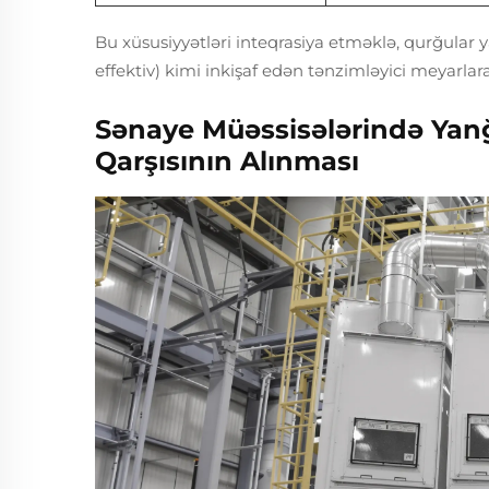
Bu xüsusiyyətləri inteqrasiya etməklə, qurğular 
effektiv) kimi inkişaf edən tənzimləyici meyarlar
Sənaye Müəssisələrində Yanğı
Qarşısının Alınması