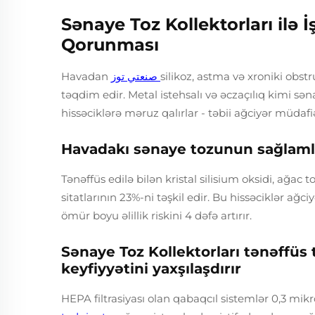
Sənaye Toz Kollektorları ilə İ
Qorunması
Havadan
صنعتي توز
silikoz, astma və xroniki obstr
təqdim edir. Metal istehsalı və əczaçılıq kimi sə
hissəciklərə məruz qalırlar - təbii ağciyər müdaf
Havadakı sənaye tozunun sağlamlı
Tənəffüs edilə bilən kristal silisium oksidi, ağac 
sitatlarının 23%-ni təşkil edir. Bu hissəciklər a
ömür boyu əlillik riskini 4 dəfə artırır.
Sənaye Toz Kollektorları tənəffüs 
keyfiyyətini yaxşılaşdırır
HEPA filtrasiyası olan qabaqcıl sistemlər 0,3 mik