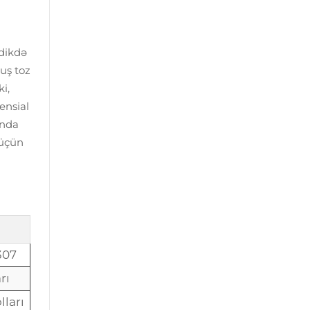
ldikdə
uş toz
ki,
tensial
ında
 üçün
307
rı
ları