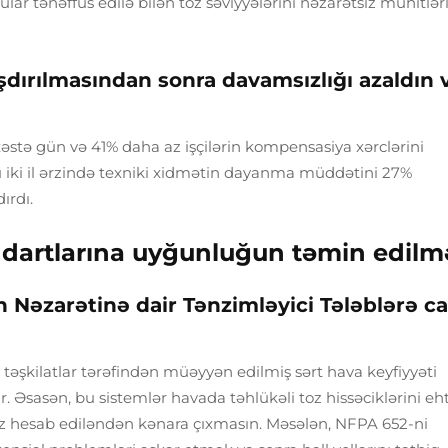
ar tənəffüs edilə bilən toz səviyyələrini nəzarətsiz mühitlər
şdırılmasından sonra davamsızlığı azaldın 
əstə gün və 41% daha az işçilərin kompensasiya xərclərini
du iki il ərzində texniki xidmətin dayanma müddətini 27%
ırdı.
dartlarına uyğunluğun təmin edilm
 Nəzarətinə dair Tənzimləyici Tələblərə c
əşkilatlar tərəfindən müəyyən edilmiş sərt hava keyfiyyəti
sasən, bu sistemlər havada təhlükəli toz hissəciklərini eh
əsiz hesab ediləndən kənara çıxmasın. Məsələn, NFPA 652-ni