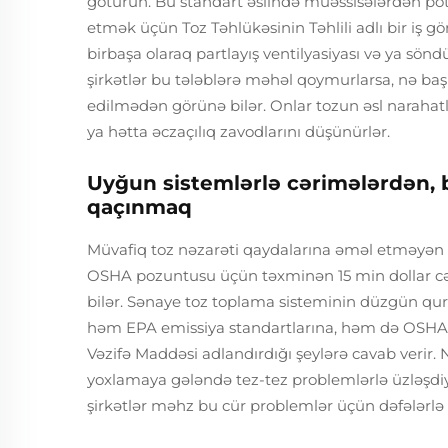
götürün. Bu standart əslində müəssisələrdən pote
etmək üçün Toz Təhlükəsinin Təhlili adlı bir iş g
birbaşa olaraq partlayış ventilyasiyası və ya sön
şirkətlər bu tələblərə məhəl qoymurlarsa, nə baş
edilmədən görünə bilər. Onlar tozun əsl narahatl
ya hətta əczaçılıq zavodlarını düşünürlər.
Uyğun sistemlərlə cərimələrdən, 
qaçınmaq
Müvafiq toz nəzarəti qaydalarına əməl etməyən m
OSHA pozuntusu üçün təxminən 15 min dollar cə
bilər. Sənaye toz toplama sisteminin düzgün qur
həm EPA emissiya standartlarına, həm də OSHA-
Vəzifə Maddəsi adlandırdığı şeylərə cavab verir.
yoxlamaya gələndə tez-tez problemlərlə üzləşdiyi ç
şirkətlər məhz bu cür problemlər üçün dəfələrlə 