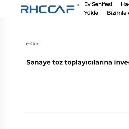
Ev Səhifəsi
Ha
Yüklə
Bizimlə 
Geri
Sənaye toz toplayıcılarına in