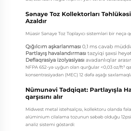
Sənaye Toz Kollektorları Təhlükəsiz
Azaldır
Müasir Sənaye Toz Toplayıcı sistemləri bir neçə qo
Qığılcım aşkarlanması
0,1 ms cavab müddə
Partlayış havalandırması
təzyiqi şəxsi hey
Deflaqrasiya izolyasiyası
avadanlıqlar arası
NFPA 652-yə uyğun olan qurğular <0,03 oz/ft³ qa
konsentrasiyadan (MEC) 12 dəfə aşağı saxlamaqla 
Nümunəvi Tədqiqat: Partlayışla Ha
qarşısını alır
Midwest metal istehsalçısı, kollektoru olanda fə
alüminium cilalama tozunun səbəb olduğu 12psi d
analiz sistemi göstərdi: