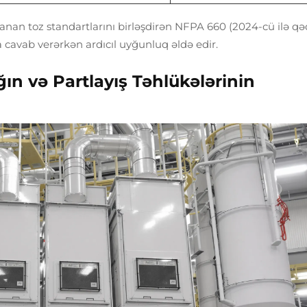
yanan toz standartlarını birləşdirən NFPA 660 (2024-cü ilə qə
a cavab verərkən ardıcıl uyğunluq əldə edir.
n və Partlayış Təhlükələrinin