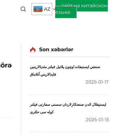
сайт на китайском
AZ
языке
Son xəbərlər
görə
صنعتي ايستيفاده اوچون پلاتيل فيلتر مئديالارينين
فايدالاريني آنلاماق
2025-01-17
ایستیقلال ائدن صنعتکارلاردان سستی سفارتی فیلتر
کوله سی حللری
2025-01-13