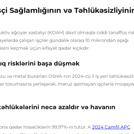
şçi Sağlamlığının və Təhlükəsizliyini
uktiv ağciyər xəstəliyi (KOAH) daxil olmaqla ciddi tənəffüs ris
nayelərdə çalışan işçilər gündəlik olaraq 10 mikrondan aşağı
iəsini keçmək üçün kifayət qədər kiçikdir.
q risklərini başa düşmək
tozu və metal buxarları OSHA-nın 2024-cü il iş yeri təhlükəsizli
ğciyər toxumasına yerləşərək, məruz qalmayan işçilərlə müqayi
təhlükələrini necə azaldır və havanın
rona qədər hissəciklərin 99,97%-ni tutur. A
2024 Camfil APC