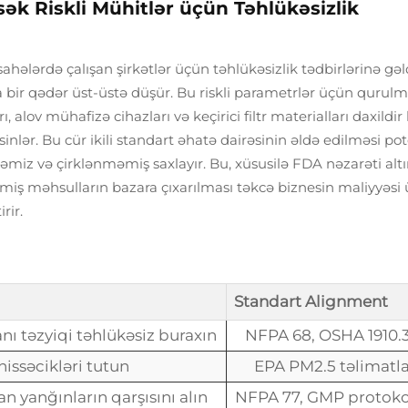
k Riskli Mühitlər üçün Təhlükəsizlik
sahələrdə çalışan şirkətlər üçün təhlükəsizlik tədbirlərinə gə
 bir qədər üst-üstə düşür. Bu riskli parametrlər üçün qurulm
alov mühafizə cihazları və keçirici filtr materialları daxildir 
lsinlər. Bu cür ikili standart əhatə dairəsinin əldə edilməsi po
əmiz və çirklənməmiş saxlayır. Bu, xüsusilə FDA nəzarəti alt
nmiş məhsulların bazara çıxarılması təkcə biznesin maliyyəsi
rir.
Standart Alignment
ı təzyiqi təhlükəsiz buraxın
NFPA 68, OSHA 1910.
hissəcikləri tutun
EPA PM2.5 təlimatla
an yanğınların qarşısını alın
NFPA 77, GMP protokol