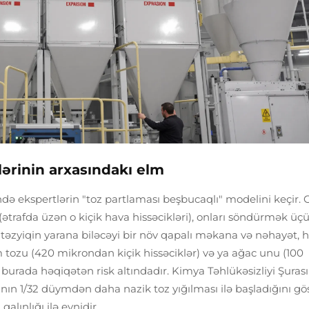
klərinin arxasındakı elm
ində ekspertlərin "toz partlaması beşbucaqlı" modelini keçir. 
trafda üzən o kiçik hava hissəcikləri), onları söndürmək üçü
təzyiqin yarana biləcəyi bir növ qapalı məkana və nəhayət,
m tozu (420 mikrondan kiçik hissəciklər) və ya ağac unu (100
burada həqiqətən risk altındadır. Kimya Təhlükəsizliyi Şuras
nın 1/32 düymdən daha nazik toz yığılması ilə başladığını gös
alınlığı ilə eynidir.