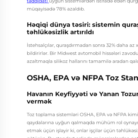
tədqiqatı
uyğun sistemlərdən istifadə edən qurğul
müqayisədə 78% azaldıb.
Həqiqi dünya təsiri: sistemin qura
təhlükəsizlik artırıldı
İstehsalçılar, quraşdırmadan sonra 32% daha az x
bildirirlər. Bir Midwest avtomobil hissələri zavo
azaltmaqla silikoz hallarını tamamilə aradan qald
OSHA, EPA və NFPA Toz Stan
Havanın Keyfiyyəti və Yanan Tozun
vermək
Toz toplama sistemləri OSHA, EPA və NFPA kimi t
qaydalarına uyğun qalmaqda mühüm rol oynayır. Ə
etmək üçün işləyir ki, onlar işçilər üçün təhlük