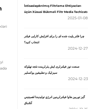
İxtisaslaşdırılmış Filtrləmə Ehtiyacları
n
üçün Xüsusi Bükməli Filtr Media Təchizatı
2025-01-08
kləri
چرا فلتر پلیت شده ای را برای افزایش کارایی فیلتر
انتخاب کنید؟
2024-12-27
yi
صنعت توز فیلترلری ایش یئرلرینده نئجه تهلوکه
sədə
سیزلیک و تطبیقین یوکسلیر
2024-12-23
گيز توربين هاوا فيلترلرينين انرژي توليديندا اهميتيني
آنلاماق