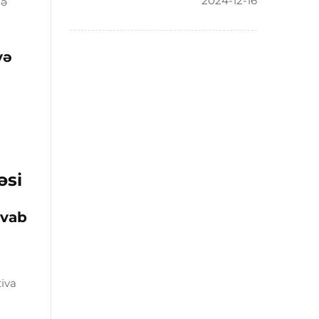
2024-12-16
lə
və
əsi
avab
tiva