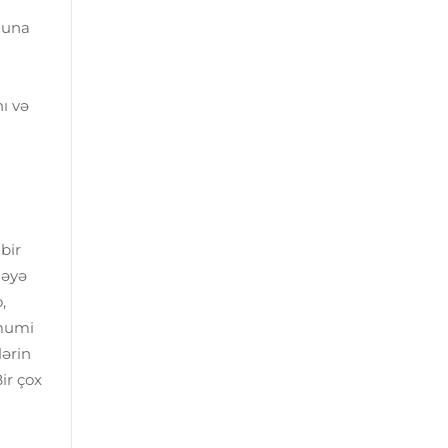
uğuna
ı və
bir
ləyə
,
Ümumi
lərin
ir çox