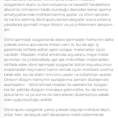
süzgəclərin duzlu su korroziyasına və təsadüfi hərəkətlərə
dözümlü olmasının tələb olunduğu dənizdən kənar qazma
əməliyyatlarında möhkəmlənmiş qozlar və Viton qövsləri
ilə təchiz edilmiş dörd qozlu konstruksiyalar sıxıca sıxlama
yaradaraq qiymətli maye itkisini və ya çirklənməni qarşısını
alır.
Dörd qarmaqlı süzgəclərdə əlavə qarmaqlar həmçinin daha
yüksək sıxma qüvvəsinə imkan verir ki, bu da ağır iş
şəraitində istifadə edilən qalın süzgəc materialları üçün
vacibdir. Məsələn, metal emalında soyuducu maye metal
qırıntıları ilə çirkləndikdə, qat-qat mikrofiber materialdan
istifadə edən dörd qarmaqlı süzgəclər bütün soyuducunun
materialdan keçməsini təmin etmək üçün möhkəm sıxılma
tələb edir, bu da alətin ömrünü uzadır və tullantıları azaldır.
Onların dizaynı həmçinin quraşdırma zamanı düzləşməni
asanlaşdırır – dörd istinad nöqtəsi ilə operatorlar süzgəci
tez bir şəkildə düzgün mövqeyə gətirə bilər, bu da sıxma
qüsurlarını və ya sızma ilə nəticələnən düzensizliyə səbəb
olan uyğunsuzluğu azaldır.
Dörd qozlu süzgəclər yalnız yüksək təzyiqə məhdud deyil;
onlar həm də böyük sərf dərəcəsinə malik sistemlərdə