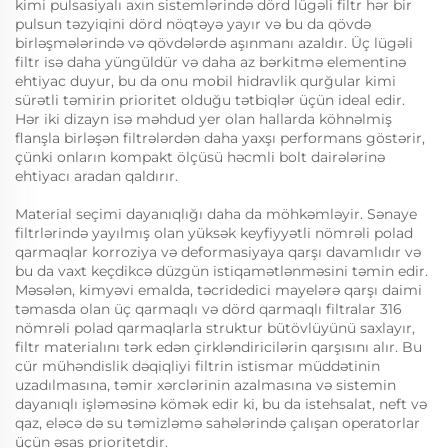
kimi pulsasiyalı axın sistemlərində dörd lügəli filtr hər bir
pulsun təzyiqini dörd nöqtəyə yayır və bu da qövdə
birləşmələrində və qövdələrdə aşınmanı azaldır. Üç lügəli
filtr isə daha yüngüldür və daha az bərkitmə elementinə
ehtiyac duyur, bu da onu mobil hidravlik qurğular kimi
sürətli təmirin prioritet olduğu tətbiqlər üçün ideal edir.
Hər iki dizayn isə məhdud yer olan hallarda köhnəlmiş
flanşla birləşən filtrələrdən daha yaxşı performans göstərir,
çünki onların kompakt ölçüsü həcmli bolt dairələrinə
ehtiyacı aradan qaldırır.
Material seçimi dayanıqlığı daha da möhkəmləyir. Sənaye
filtrlərində yayılmış olan yüksək keyfiyyətli nömrəli polad
qarmaqlar korroziya və deformasiyaya qarşı davamlıdır və
bu da vaxt keçdikcə düzgün istiqamətlənməsini təmin edir.
Məsələn, kimyəvi emalda, təcridedici mayelərə qarşı daimi
təmasda olan üç qarmaqlı və dörd qarmaqlı filtralar 316
nömrəli polad qarmaqlarla struktur bütövlüyünü saxlayır,
filtr materialını tərk edən çirkləndiricilərin qarşısını alır. Bu
cür mühəndislik dəqiqliyi filtrin istismar müddətinin
uzadılmasına, təmir xərclərinin azalmasına və sistemin
dayanıqlı işləməsinə kömək edir ki, bu da istehsalat, neft və
qaz, eləcə də su təmizləmə sahələrində çalışan operatorlar
üçün əsas prioritetdir.