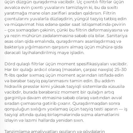
üçün düzgün quraşdırma vacibdir. Üç çıxıntılı filtrlər üçün
əvvəlcə evin çıxıntı yuvalarını təmizləyin ki, bu da sıxıltı
yaratmağa mane olan zərifləri aradan qaldırsın. Filtrin
çıxıntularını yuvalarla düzləşdirin, yüngül təzyiq tətbiq edin
və müqavimət hiss edənə qədər saat istiqamətində çevirin
– çox sıxmaqdan çəkinin, çünki bu filtrin deformasiyasına və
ya rezin mühürün zədələnməsinə səbəb ola bilər. Sanitariya
əsas olan qida emalında, quraşdırmanı asanlaşdırmaq və
bakteriya yığılmasının qarşısını almaq üçün mühürə qida
dərəcəli layihələndirilmiş maye işlədin.
Dörd qulaqlı filtrlər üçün moment spesifikasiyaları vacibdir.
Hər bir qulağı ardıcıl olaraq (məsələn, çarpaz naxışla) 25–30
ft-lbs qədər sıxmaq üçün moment açarından istifadə edin
və bərabər təzyiq paylanmasını təmin edin. Bu addım
hidravlik presslər kimi yüksək təzyiqli sistemlərdə xüsusilə
vacibdir, burada bərabərsiz moment bir qulağın artıq
gərginliyə davam etməsinə səbəb olaraq vaxtından əvvəl
sıradan çıxmasına gətirib çıxarır. Quraşdırmaqdan sonra
qonşuluğun sıxlığını yoxlamaq üçün təzyiq testi aparın — iş
təzyiqi altında qulaq birləşmələrində sızma əlamətlərini
izləyin və lazımi hallarda yenidən sıxın.
Tənzimləmə əməliyyatları qozların və qövdələrin