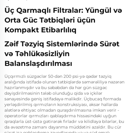
Üç Qarmaqlı Filtralar: Yüngül və
Orta Güc Tətbiqləri üçün
Kompakt Etibarlılıq
Zəif Təzyiq Sistemlərində Sürət
və Təhlükəsizliyin
Balanslaşdırılması
Üçqırmızlı süzgəclər 50-dən 200 psi-yə qədər təzyiq
aralığında istifadə olunan tətbiqlərdə səmərəliliyə nəzərən
hazırlanmışdır və bu səbəbdən də hər gün süzgəc
dəyişdirilməsinin tələb olunduğu qida və içkilər
sənayesində geniş istifadəyə malikdir. Üçbucaq formada
yerləşdirilmiş qırmızların konstruksiyası, əksər hallarda
alətlərə ehtiyac olmadan quraşdırılmasına imkan verir -
operatorlar qırmızları qablaşdırma hissəsindəki uyğun
qıraqlarla üst-üstə gətirərək fırladır və kilidləyə bilərlər, bu
da əvəzetmə zamanı dayanma müddətini azaldır. Bu cür
sürət isə qablaşdırma zavodlarında və ya süd emalı