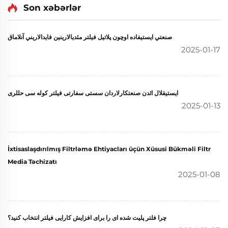
Son xəbərlər
صنعتي ايستيفاده اوچون پلاتيل فيلتر مئديالارينين فايدالاريني آنلاماق
2025-01-17
ایستیقلال ائدن صنعتکارلاردان سستی سفارتی فیلتر کوله سی حللری
2025-01-13
İxtisaslaşdırılmış Filtrləmə Ehtiyacları üçün Xüsusi Bükməli Filtr
Media Təchizatı
2025-01-08
چرا فلتر پلیت شده ای را برای افزایش کارایی فیلتر انتخاب کنید؟