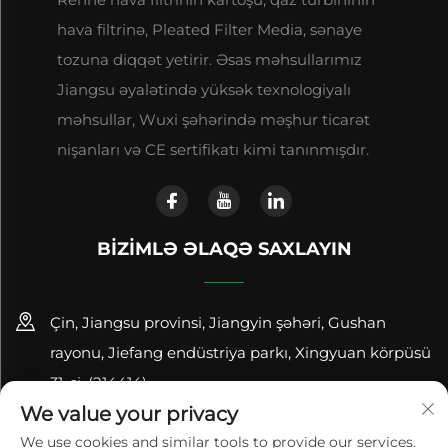
hava filtrinə, Pleated Filter Media, sənaye
tozuna diqqət yetirir. Əsas məhsullarımız
Jiangsu əyalətində yüksək texnologiyalı
məhsullar, Wuxi şəhərində məşhur ticarət
nişanları və CE sertifikatı kimi tanınmışdır.
BIZIMLƏ ƏLAQƏ SAXLAYIN
Çin, Jiangsu provinsi, Jiangyin şəhəri, Gushan
rayonu, Jiefang endüstriya parkı, Xingyuan körpüsü
31-ci, (214414)
We value your privacy
+86-18961600368
We use cookies and similar tools to provide our services.