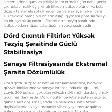
sistemlərində qum və çirkliyi idarə etmək üçün daha geniş
çıxıntılara malik üç çıxıntılı filtrdən istifadə olunur və belə
dizayn tamamilə sökülmədən təmizlənməyə imkan verir.
Bu çeviklik, həmçinin onların aşağı qiymətə görə sərfəliliyi
ilə birləşərək üç çıxıntılı filtrləri orta təzyiq şəraitində
istifadə edən müəssisələr üçün ən yaxşı seçim edir.
Dörd Çıxıntılı Filtirlər: Yüksək
Təzyiq Şəraitində Güclü
Stabilizasiya
Sənaye Filtrasiyasında Ekstremal
Şəraitə Dözümlülük
Dörd qozlu süzgəclər neft və qaz kəmərlərində, hidravlik
qüvvət bloklarında və sənaye istehsalında olduğu kimi,
təzyiq 200 psi-dən çox olan yüksək riskli mühitlərdə işləmək
üçün hazırlanmışdır. Dörd nöqtəli bərkitmə sistemi süzgəc
qabına sərt qoşulma yaradır və beləliklə sürətli təzyiq
dəyişikliklərinə və ya mexaniki vibrasiyaya məruz qalma
halında belə hərəkəti minimuma endirir. Məsələn,