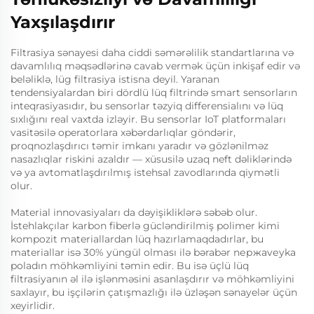
Yaxşılaşdırır
Filtrasiya sənayesi daha ciddi səmərəlilik standartlarına və
davamlılıq məqsədlərinə cavab vermək üçün inkişaf edir və
beləliklə, lüg filtrasiya istisna deyil. Yaranan
tendensiyalardan biri dördlü lüq filtrində smart sensorların
inteqrasiyasıdır, bu sensorlar təzyiq differensialını və lüq
sıxlığını real vaxtda izləyir. Bu sensorlar IoT platformaları
vasitəsilə operatorlara xəbərdarlıqlar göndərir,
proqnozlaşdırıcı təmir imkanı yaradır və gözlənilməz
nasazlıqlar riskini azaldır — xüsusilə uzaq neft dəliklərində
və ya avtomatlaşdırılmış istehsal zavodlarında qiymətli
olur.
Material innovasiyaları da dəyişikliklərə səbəb olur.
İstehlakçılar karbon fiberlə gücləndirilmiş polimer kimi
kompozit materiallardan lüq hazırlamaqdadırlar, bu
materiallar isə 30% yüngül olması ilə bərabər nержavеyka
poladın möhkəmliyini təmin edir. Bu isə üçlü lüq
filtrasiyanın əl ilə işlənməsini asanlaşdırır və möhkəmliyini
saxlayır, bu işçilərin çatışmazlığı ilə üzləşən sənayelər üçün
xeyirlidir.