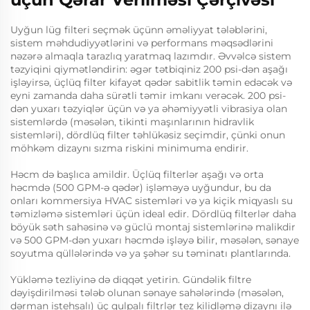
Uyğun lüg filteri seçmək üçünn əməliyyat tələblərini,
sistem məhdudiyyətlərini və performans məqsədlərini
nəzərə almaqla tarazlıq yaratmaq lazımdır. Əvvəlcə sistem
təzyiqini qiymətləndirin: əgər tətbiqiniz 200 psi-dən aşağı
işləyirsə, üçlüq filter kifayət qədər sabitlik təmin edəcək və
eyni zamanda daha sürətli təmir imkanı verəcək. 200 psi-
dən yuxarı təzyiqlər üçün və ya əhəmiyyətli vibrasiya olan
sistemlərdə (məsələn, tikinti maşınlarının hidravlik
sistemləri), dördlüq filter təhlükəsiz seçimdir, çünki onun
möhkəm dizaynı sızma riskini minimuma endirir.
Həcm də başlıca amildir. Üçlüq filterlər aşağı və orta
həcmdə (500 GPM-ə qədər) işləməyə uyğundur, bu da
onları kommersiya HVAC sistemləri və ya kiçik miqyaslı su
təmizləmə sistemləri üçün ideal edir. Dördlüq filterlər daha
böyük səth sahəsinə və güclü montaj sistemlərinə malikdir
və 500 GPM-dən yuxarı həcmdə işləyə bilir, məsələn, sənaye
soyutma qüllələrində və ya şəhər su təminatı plantlarında.
Yükləmə tezliyinə də diqqət yetirin. Gündəlik filtre
dəyişdirilməsi tələb olunan sənaye sahələrində (məsələn,
dərman istehsalı) üç qulpalı filtrlər tez kilidləmə dizaynı ilə