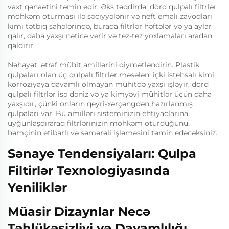
vaxt qənaətini təmin edir. Əks təqdirdə, dörd qulpalı filtrlər
möhkəm oturması ilə səciyyələnir və neft emalı zavodları
kimi tətbiq sahələrində, burada filtrlər həftələr və ya aylar
qalır, daha yaxşı nəticə verir və tez-tez yoxlamaları aradan
qaldırır.
Nəhayət, ətraf mühit amillərini qiymətləndirin. Plastik
qulpaları olan üç qulpalı filtrlər məsələn, içki istehsalı kimi
korroziyaya davamlı olmayan mühitdə yaxşı işləyir, dörd
qulpalı filtrlər isə dəniz və ya kimyəvi mühitlər üçün daha
yaxşıdır, çünki onların qeyri-xərçəngdən hazırlanmış
qulpaları var. Bu amilləri sisteminizin ehtiyaclarına
uyğunlaşdıraraq filtrlərinizin möhkəm oturduğunu,
həmçinin etibarlı və səmərəli işləməsini təmin edəcəksiniz.
Sənaye Tendensiyaları: Qulpa
Filtirlər Texnologiyasında
Yeniliklər
Müasir Dizaynlar Necə
Təhlükəsizliyi və Davamlılığı