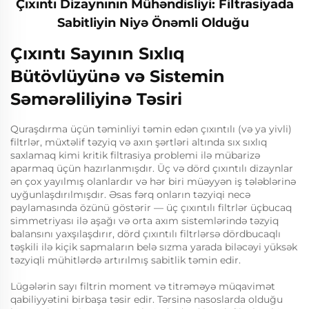
Çıxıntı Dizaynının Mühəndisliyi: Filtrasiyada
Sabitliyin Niyə Önəmli Olduğu
Çıxıntı Sayının Sıxlıq
Bütövlüyünə və Sistemin
Səmərəliliyinə Təsiri
Quraşdırma üçün təminliyi təmin edən çıxıntılı (və ya yivli)
filtrlər, müxtəlif təzyiq və axın şərtləri altında sıx sıxlıq
saxlamaq kimi kritik filtrasiya problemi ilə mübarizə
aparmaq üçün hazırlanmışdır. Üç və dörd çıxıntılı dizaynlar
ən çox yayılmış olanlardır və hər biri müəyyən iş tələblərinə
uyğunlaşdırılmışdır. Əsas fərq onların təzyiqi necə
paylamasında özünü göstərir — üç çıxıntılı filtrlər üçbucaq
simmetriyası ilə aşağı və orta axım sistemlərində təzyiq
balansını yaxşılaşdırır, dörd çıxıntılı filtrlərsə dördbucaqlı
təşkili ilə kiçik sapmaların belə sızma yarada biləcəyi yüksək
təzyiqli mühitlərdə artırılmış sabitlik təmin edir.
Lügələrin sayı filtrin moment və titrəməyə müqavimət
qabiliyyətini birbaşa təsir edir. Tərsinə nasoslarda olduğu