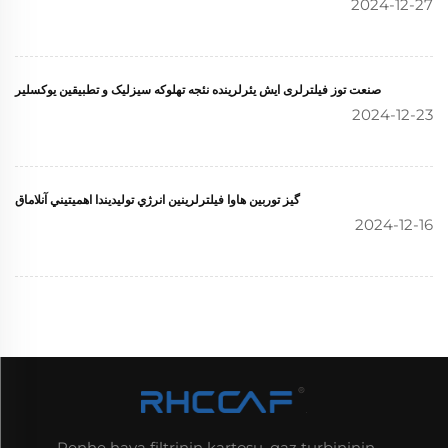
2024-12-27
صنعت توز فیلترلری ایش یئرلرینده نئجه تهلوکه سیزلیک و تطبیقین یوکسلیر
2024-12-23
گيز توربين هاوا فيلترلرينين انرژي توليديندا اهميتيني آنلاماق
2024-12-16
Renhe hava filtrinin kartoşu, qaz turbininin