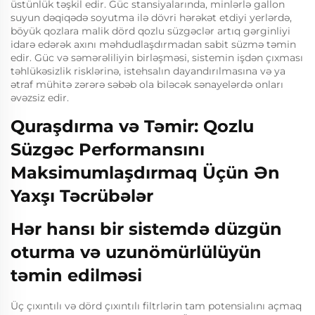
üstünlük təşkil edir. Güc stansiyalarında, minlərlə gallon
suyun dəqiqədə soyutma ilə dövri hərəkət etdiyi yerlərdə,
böyük qozlara malik dörd qozlu süzgəclər artıq gərginliyi
idarə edərək axını məhdudlaşdırmadan sabit süzmə təmin
edir. Güc və səmərəliliyin birləşməsi, sistemin işdən çıxması
təhlükəsizlik risklərinə, istehsalın dayandırılmasına və ya
ətraf mühitə zərərə səbəb ola biləcək sənayelərdə onları
əvəzsiz edir.
Quraşdırma və Təmir: Qozlu
Süzgəc Performansını
Maksimumlaşdırmaq Üçün Ən
Yaxşı Təcrübələr
Hər hansı bir sistemdə düzgün
oturma və uzunömürlülüyün
təmin edilməsi
Üç çıxıntılı və dörd çıxıntılı filtrlərin tam potensialını açmaq