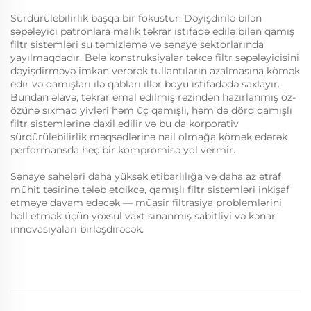
Sürdürülebilirlik başqa bir fokustur. Dəyişdirilə bilən
səpələyici patronlara malik təkrar istifadə edilə bilən qamış
filtr sistemləri su təmizləmə və sənaye sektorlarında
yayılmaqdadır. Belə konstruksiyalar təkcə filtr səpələyicisini
dəyişdirməyə imkan verərək tullantıların azalmasına kömək
edir və qamışları ilə qabları illər boyu istifadədə saxlayır.
Bundan əlavə, təkrar emal edilmiş rezindən hazırlanmış öz-
özünə sıxmaq yivləri həm üç qamışlı, həm də dörd qamışlı
filtr sistemlərinə daxil edilir və bu da korporativ
sürdürülebilirlik məqsədlərinə nail olmağa kömək edərək
performansda heç bir kompromisə yol vermir.
Sənaye sahələri daha yüksək etibarlılığa və daha az ətraf
mühit təsirinə tələb etdikcə, qamışlı filtr sistemləri inkişaf
etməyə davam edəcək — müasir filtrasiya problemlərini
həll etmək üçün yoxsul vaxt sınanmış sabitliyi və kənar
innovasiyaları birləşdirəcək.