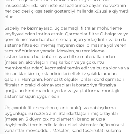
müəssisələrində kimi istehsal xətlərində dayanma vaxtının
hər dəqiqəsi çıxışa təsir göstərdiyi hallarda xüsusilə qiymətli
olur.
Sadəliyinə baxmayaraq, üç qarmaqlı filtralar möhürləmə
keyfiyyətindən imtina etmir. Qarmaqlar filtre O-halqa və ya
qövsək hissəsini bərabər sıxmaq üçün yerləşdirilir və bu da
sistemə filtre edilməmiş mayenin daxil olmasına yol verən
tam möhürləmə yaradır. Məsələn, su təmizləmə
sistemlərində bu, bütün suyun filtre materiallarından
(məsələn, aktivləşdirilmiş karbon və ya çöküntü
membranlarından) keçməsini təmin edir və bu da xlor və ya
hissəciklər kimi çirkləndiriciləri effektiv şəkildə aradan
qaldırır. Həmçinin, kompakt ölçüləri onları dörd qarmaqlı
filtraların praktiki olmayacaqları laboratoriya filtrasiya
qurğuları kimi məhdud yerlər və ya platforma montajlı
sistemlər üçün uyğun edir.
Üç çıxıntılı filtr seçərkən çıxıntı aralığı və qablaşdırma
uyğunluğunu nəzərə alın. Standartlaşdırılmış dizaynlar
(məsələn, 3 düym çıxıntı diametri) brendlər üzrə
dəyişkənliyi təmin edir, lakin unikal sistemlər üçün xüsusi
variantlar mövcuddur. Məsələn, kənd təsərrüfatı sulama