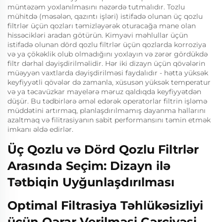
müntəzəm yoxlanılmasını nəzərdə tutmalıdır. Tozlu
mühitdə (məsələn, qazıntı işləri) istifadə olunan üç qozlu
filtrlər üçün qozları təmizləyərək oturacağa mane olan
hissəcikləri aradan götürün. Kimyəvi məhlullar üçün
istifadə olunan dörd qozlu filtrlər üçün qozlarda korroziya
və ya çökəklik olub olmadığını yoxlayın və zərər gördükdə
filtr dərhal dəyişdirilməlidir. Hər iki dizayn üçün qövələrin
müəyyən vaxtlarda dəyişdirilməsi faydalıdır - hətta yüksək
keyfiyyətli qövələr də zamanla, xüsusən yüksək temperatur
və ya təcavüzkar mayelərə məruz qaldıqda keyfiyyətdən
düşür. Bu tədbirlərə əməl edərək operatorlar filtrin işləmə
müddətini artırmaq, planlaşdırılmamış dayanma hallarını
azaltmaq və filitrasiyanın sabit performansını təmin etmək
imkanı əldə edirlər.
Üç Qozlu və Dörd Qozlu Filtrlər
Arasında Seçim: Dizayn ilə
Tətbiqin Uyğunlaşdırılması
Optimal Filtrasiya Təhlükəsizliyi
üçün Qərar Verilməsi Çərçivəsi