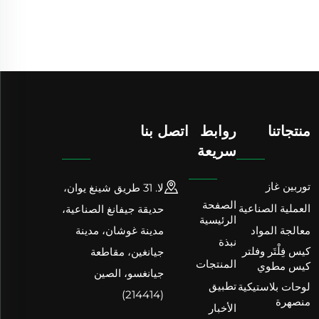
منتجاتنا
روابط
اتصل بنا
سريعة
توربين غاز
لا. 31 طريق شينغ يوان،
الصفحة
العملية الصناعية
حديقة جيفانغ الصناعية،
الرئيسية
معالجة المواد
مدينة غوشان، مدينة
نبذة
كيس فِلْتَر وفلتر
جيانغين، مقاطعة
المنتجات
كيس مطوي
جيانغسو، الصين
تطبيق
لوحات بلاستيكية
(214414)
منصهرة
الأخبار