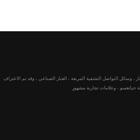
از ، وسائل التواصل التشفية المربعة ، الغبار الصناعي ، وقد تم الاعتراف
عة جيانغسو ، وعلامات تجارية مشهور