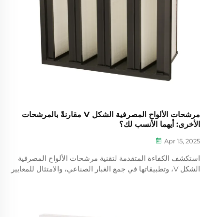
مرشحات الألواح المصرفية الشكل V مقارنةً بالمرشحات
الأخرى: أيهما الأنسب لك؟
Apr 15, 2025
استكشف الكفاءة المتقدمة لتقنية مرشحات الألواح المصرفية
الشكل V، وتطبيقاتها في جمع الغبار الصناعي، والامتثال للمعايير
ASHRAE. اكتشف المقارنات مع أنواع المرشحات الشائعة،
ومقياس الأداء، والعوامل التي يجب أخذها في الاعتبار عند اختيار
المرشح المناسب لمنشأتك.