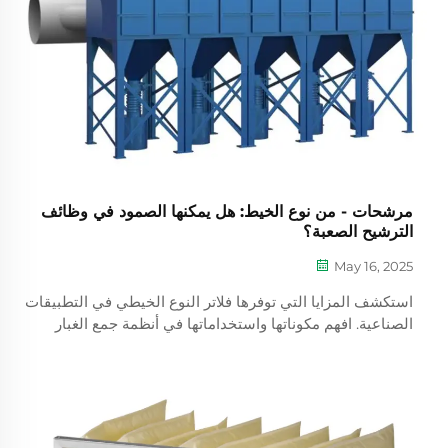
مرشحات - من نوع الخيط: هل يمكنها الصمود في وظائف
الترشيح الصعبة؟
May 16, 2025
استكشف المزايا التي توفرها فلاتر النوع الخيطي في التطبيقات
الصناعية. افهم مكوناتها واستخداماتها في أنظمة جمع الغبار
والميزات الرئيسية بما في ذلك مقاومة الضغط العالي والإعلام
المضاد للميكروبات. تعرف على مقارنات الأداء مع تصاميم الفلاتر
الأخرى ونصائح الصيانة الفعالة مع ضمان الكفاءة التكلفة
والامتثال للوائح.