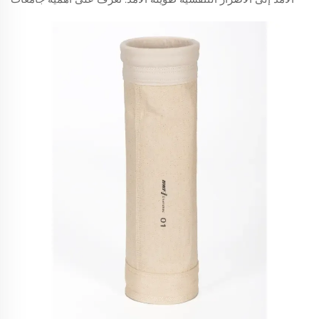
الغبار ومُستخلصات الدخان في ضمان سلامة مكان العمل،
الامتثال للمعايير الخاصة بـ OSHA، وتحسين عمر المعدات.