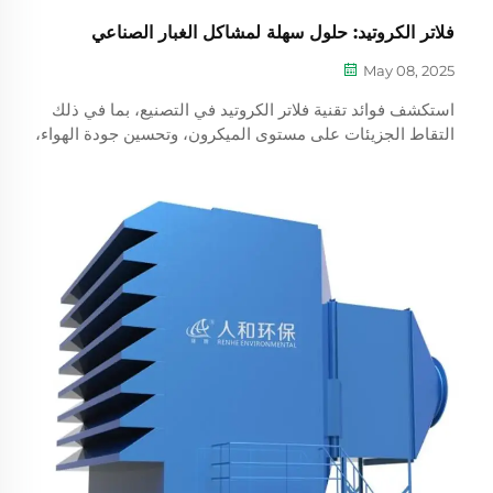
فلاتر الكروتيد: حلول سهلة لمشاكل الغبار الصناعي
May 08, 2025
استكشف فوائد تقنية فلاتر الكروتيد في التصنيع، بما في ذلك
التقاط الجزيئات على مستوى الميكرون، وتحسين جودة الهواء،
وتقليل تكاليف الصيانة. افهم الحدود المحدثة للاستنشاق من قبل
OSHA والمزايا التي توفرها الفلاتر المطلية بـ PTFE لاحتواء
المواد الخطرة.