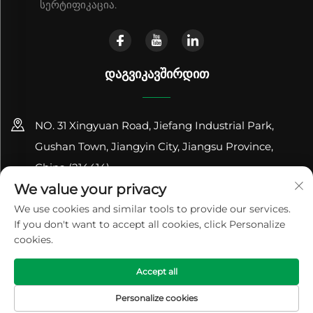
სერტიფიკაცია.
ᲓᲐᲒᲕᲘᲙᲐᲕᲨᲘᲠᲓᲘᲗ
NO. 31 Xingyuan Road, Jiefang Industrial Park,
Gushan Town, Jiangyin City, Jiangsu Province,
China (214414)
We value your privacy
+86-18961600368
We use cookies and similar tools to provide our services.
If you don't want to accept all cookies, click Personalize
[email protected]
cookies.
Ავტორის უფლებები © 2024 Jiangsu Renhe Environmental
Accept all
Equipments Co., Ltd
Კონფიდენციალურობის პოლიტიკა
Personalize cookies