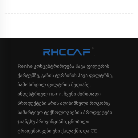
Renhe კონცენტრირდება ჰავა ფილტრის
ქარტუშზე, გაზის ტურბინის ჰავა ფილტრზე,
ჩამოხრდილ ფილტრის მედიაზე,
ინდუსტრიულ пыли, ჩვენი ძირითადი
პროდუქტები არის აღინიშნული როგორც
სამარტივო ტექნოლოგიების პროდუქტები
ჯიანგსუ პროვინციაში, ცნობილი
ტრადემარკები უსი ქალაქში, და CE