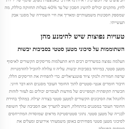
לחץ, מתקנים יכולים להשיג חסכון של עד 40% בעלות תחזוקה כוללת, מה
שמספק חסכונות משמעותיים ומאריך את חיי השמירה של מסנני אבק
תעשייתי.
טעויות נפוצות שיש להימנע מהן
השתוממות על סיכוני מטען סטטי בסביבות יבשות
העלמה נפוצה במשרדים רבים היא התעלמות מריסקים הקשורים לאיסוף
מטען סטטי, במיוחד בסביבות יבשות. עליה זו עלולה להוביל להזדמנויות
שרפה חמורות ולנזקי ציוד פוטנציאליים. כדי להפחית את הריסקים הללו,
חיבור חומרים אנטי-סטטיים לתוך החומר העובר מסננים הוא דבר חיוני.
הכשרה תקופתית וקמפיינים של מודעות לעובדים יכולים גם לעזור לזהות
ולהנהל את הסיכונים הקשורים למטען סטטי בצורה יעילה. במהלך בחירת
החומר העובר במסננים בהתחלה, חשוב להעריך אם הסביבה שלך חשופה
לבנייה של מטען סטטי. נתוני סטטיסטיקה מראים שמוסדות המתייחסים
לסיכוני מטען סטטי מפחיתים באופן משמעותי אירועים ומעלים את
בטיחות הפעולה.