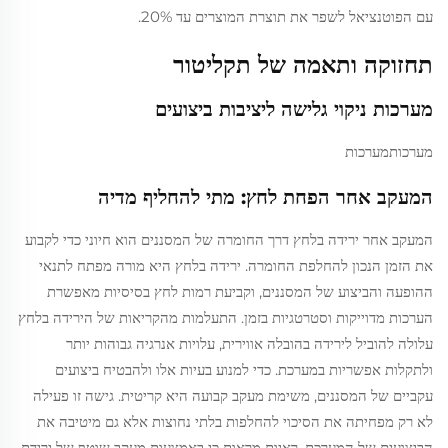
עם הפוטנציאל לשפר את תוצרת המוצרים עד 20%.
תחזוקה ותאמה של תקליטור
מערכות ניקוי גלישה ליציבות ביצועים
מערכותמערכות
המעקב אחר הפחת לחץ: מתי להחליף מדיה
המעקב אחר ירידה בלחץ דרך החומרה של המסננים הוא חיוני כדי לקבוע
את הזמן הנכון להחלפת החומרה. ירידה בלחץ היא מורה מפתח לתנאי
ההופעה והביצוע של המסננים, וקביעת רמות לחץ בסיסיות מאפשרת
הערכות מדוייקות וסטרטגיות בזמן. התעלמות מהקריאות של הירידה בלחץ
עלולה להוביל לירידה בהובלה אווירית, עלויות אנרגיה גבוהות יותר
ולתקלות אפשריות במערכת. כדי למנוע בעיות אלו ולהבטיח ביצועים
עקביים של המסננים, משימת מעקב קבועה היא קריטית. גישה זו פעילה
לא רק מפחיתה את הסיכוי להחלפות בלתי נחוצות אלא גם מיטיבה את
הביצועים של המערכת. ראיות מראות כי באמצעות מעקב שוטף של ירידת