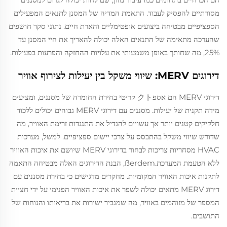
מסורתיים להפסיק לעבוד. התאמת המדיה של המסנן לתנאים המפעילים
הספציפיים מבטיחה ביצועים אופטימליים והארת חיים. נתוני סקר חושפים
שהערכה מתאימה של התנאים האלה יכולה להאריך את חיי המסנן עד
25%, מה שחותך באופן משמעותי את עלויות ההחזקה והפרעות בפעילות.
דירוגים MERV: שיווי משקל בין יעילות לצירוף אוויר
דירוגי MERV הם אספクト קריטי בחירת החומרה של מסננים, ומציעים
מידה תקנית של יעילות. מסננים עם דירוגי MERV גבוהים יכולים ללכוד
חלקיקים קטנים יותר אך עשויים להגדיל את התנגדות זרימת האוויר, מה
שדורש שיווי משקל בהתבסס על צרכי יישום ספציפיים. למשל, מערכות
HVAC מסחריות צריכות לבחור בדירוגי MERV שיושם את איכות האוויר
ללא הטעמת המערכת.ßerdem, הבנת הדירוגים האלה מבטיחה התאמה
לתקנות איכות האוויר המקומיות. מחקרים מדגישים כי בחירת מסננים עם
דירוג MERV מתאים יכולה לשפר את איכות האוויר הפנימי על ידי חציית
המספר של מזוהמים באוויר, מה שמגביר ישירות את בריאותו והנוחות של
התושבים.