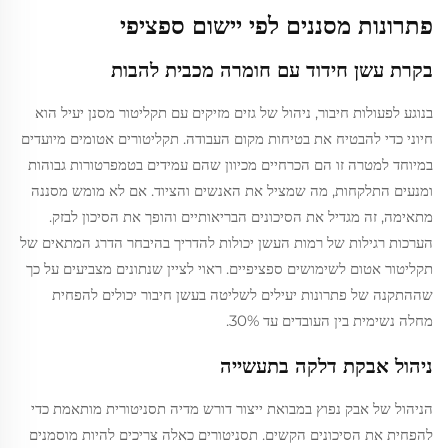
פתרונות מסננים לפי יישום ספציפי
בקרת עשן חידוד עם חומרה מכבית להבות
בנוגע לפעולות חיבור, ניהול של גזים מזיקים עם תקליטור מסנן יעיל הוא
חיוני כדי להבטיח את בטיחות מקום העבודה. תקליטורים אטומים מיועדים
במיוחד למטרה זו הם הכרחיים מכיוון שהם עמידים בטמפרטורות גבוהות
ומנעים התלקחות, מה שמציל את האנשים והציוד. אם לא מומש מסננה
מתאימה, זה מגדיל את הסיכונים הבריאותיים והופך את הסיכון לבזק.
הערכות רגילות של רמות העשן יכולות להדריך בהיבחר הדרג המתאים של
תקליטור אטום לשימושים ספציפיים. ראוי לציין שנתונים מצביעים על כך
שההתקנה של פתרונות יעילים לשליטה בעשן חיבור יכולים להפחית
מחלה נשימית בין העובדים עד 30%.
ניהול אבקת דלקה בתעשייה
הניהול של אבק נפוץ במבואת ייצור דורש מדיה תסניטורית מותאמת כדי
להפחית את הסיכונים הקשים. תסניטורים כאלה צריכים להיות מוסמנים