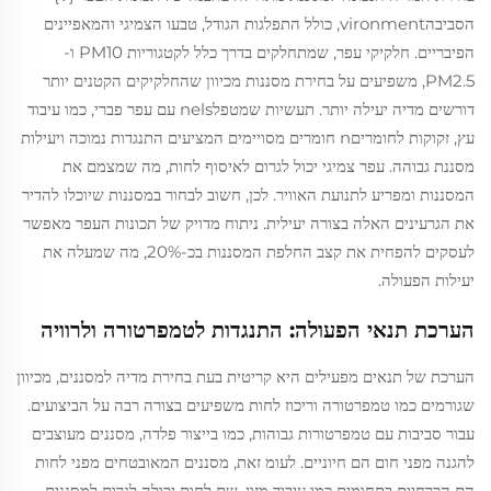
הסביבהvironment, כולל התפלגות הגודל, טבעו הצמיגי והמאפיינים
הפיבריים. חלקיקי עפר, שמתחלקים בדרך כלל לקטגוריות PM10 ו-
PM2.5, משפיעים על בחירת מסננות מכיוון שהחלקיקים הקטנים יותר
דורשים מדיה יעילה יותר. תעשיות שמטפלnels עם עפר פברי, כמו עיבוד
עץ, זקוקות לחומריםn חומרים מסויימים המציעים התנגדות נמוכה ויעילות
מסננת גבוהה. עפר צמיגי יכול לגרום לאיסוף לחות, מה שמצמם את
המסננות ומפריע לתנועת האוויר. לכן, חשוב לבחור במסננות שיוכלו להדיר
את הגרעינים האלה בצורה יעילית. ניתוח מדויק של תכונות העפר מאפשר
לעסקים להפחית את קצב החלפת המסננות בכ-20%, מה שמעלה את
יעילות הפעולה.
הערכת תנאי הפעולה: התנגדות לטמפרטורה ולרוויה
הערכת של תנאים מפעילים היא קריטית בעת בחירת מדיה למסננים, מכיוון
שגורמים כמו טמפרטורה וריכוז לחות משפיעים בצורה רבה על הביצועים.
עבור סביבות עם טמפרטורות גבוהות, כמו בייצור פלדה, מסננים מעוצבים
להגנה מפני חום הם חיוניים. לעומ זאת, מסננים המאובטחים מפני לחות
הם הכרחיים בתחומים כמו עיבוד מזון, שם לחות יכולה לגרום למסננים