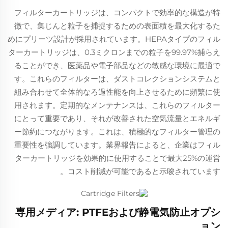
フィルターカートリッジは、コンパクトで効率的な構造が特
徴で、集じんと粒子を捕捉するための表面積を最大化するた
めにプリーツ設計が採用されています。HEPAタイプのフィル
ターカートリッジは、0.3ミクロンまでの粒子を99.97%捕らえ
ることができ、医薬品や電子部品などの敏感な環境に最適で
す。これらのフィルターは、ダストコレクションシステムと
組み合わせて全体的なろ過性能を向上させるために頻繁に使
用されます。定期的なメンテナンスは、これらのフィルター
にとって重要であり、それが改善された空気流量とエネルギ
ー節約につながります。これは、積極的なフィルター管理の
重要性を強調しています。業界報告によると、企業はフィル
ターカートリッジを効果的に使用することで最大25%の運営
コスト削減が可能であると示唆されています。
専用メディア: PTFEおよび静電気防止オプシ
ョン