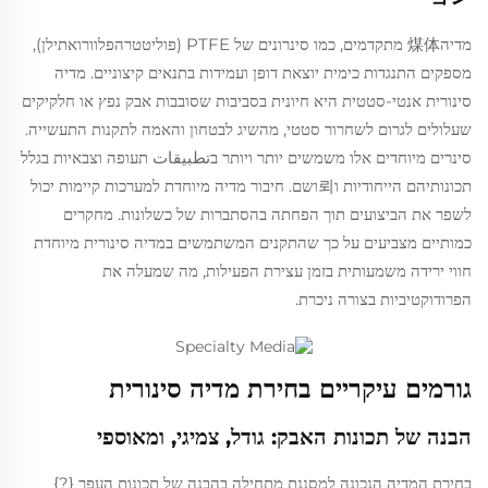
מדיה煤体 מתקדמים, כמו סינרונים של PTFE (פוליטטרהפלוורואתילן),
מספקים התנגדות כימית יוצאת דופן ועמידות בתנאים קיצוניים. מדיה
סינורית אנטי-סטטית היא חיונית בסביבות שסובבות אבק נפץ או חלקיקים
שעלולים לגרום לשחרור סטטי, מהשיג לבטחון והאמה לתקנות התעשייה.
סינרים מיוחדים אלו משמשים יותר ויותר בتطبيقات תעופה וצבאיות בגלל
תכונותיהם הייחודיות ו뢰ושם. חיבור מדיה מיוחדת למערכות קיימות יכול
לשפר את הביצועים תוך הפחתה בהסתברות של כשלונות. מחקרים
כמותיים מצביעים על כך שהתקנים המשתמשים במדיה סינורית מיוחדת
חווי ירידה משמעותית בזמן עצירת הפעילות, מה שמעלה את
הפרודוקטיביות בצורה ניכרת.
גורמים עיקריים בחירת מדיה סינורית
הבנה של תכונות האבק: גודל, צמיגי, ומאוספי
בחירת המדיה הנכונה למסננת מתחילה בהבנה של תכונות העפר {?}