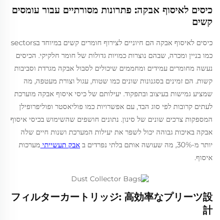
כיסים לאיסוף אבקה: פתרונות מסורתיים עבור עומסים
קשים
כיסים לאיסוף אבקה הם חיוניים לצירוף חומרים קשים במיוחד בsectors
כמו בניין ומכרה, שבהם נוצרות כמויות גדולות של חומר חלקיקי. הכיסים
נעשה מחומרים עמידים ומחממים שיכולים לסבול אבקה מגרדת וסביבות
קשות. הם זמינים בסגנונות שונים כמו שטוח, עגול וצורת מעטפה, מה
שמציע גמישות בעיצוב ובתפקוד. יעילותם של כיסי איסוף אבקה מוערכת
לעתים קרובות לפי סוג הבד, עם אפשרויות כמו פוליאסטר ופוליפרופילן
המספקות צרכים שונים של סינון. נתונים חושפים שהשימוש בכיסי איסוף
אבקה באיכות גבוהה יכול לשפר את יעילות המערכת ושנות חיים שלה
יותר מ-30%, מה שעושה אותם בלתי נפרדים ב
אבק תעשייתי
מערכות
איסוף.
フィルターカートリッジ: 高効率なプリーツ設
計