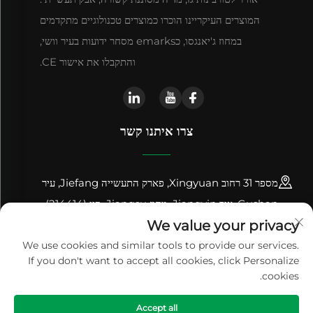
המוצרים העיקריינו הוכרו כמוצרים טכנולוגיים מתקדמים
במחוז ג'יאנגסו, כemarks מסחר ידועות בעיר וושי,
והתקבלו את אישור CE.
צרו איתנו קשר
מספר 31 רחוב Xingyuan, פארק התעשייה Jiefang, עיר
Gushan, עיר Jiangyin, מחוז Jiangsu, סין (214414)
We value your privacy
+86-18961600368
We use cookies and similar tools to provide our services.
If you don't want to accept all cookies, click Personalize
[email protected]
cookies.
הכרה זכויות יוצרים © 2024 Jiangsu Renhe Environmental
Accept all