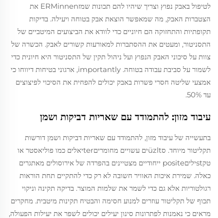
לטיפול באבק נפוץ וצריך שיהיו להם תכונות שמזERMinnen את
הצטברות האבק, מה שמאפשר הוצאת אבק בטוחה ויעילה. בדיקות
תקופתיות והתחזוקה הם חיוניים כדי לוודא את הביצועים המיטביים של
התסניטור, ומעטים את ההסתברות למאורעות קשורים לאבק. הכשרה של
צוות על סיכוני האבק הנפוץ ועל ניהול תקין של התסניטור היא חיונית כדי
לשמור על סביבת עבודה בטוחה. importantly, ארגוני בטיחות דיווחו כי
אמצעי שליטה חסרי פשרות באבק יכולים להפחית את הסיכוי לפיצוצים
עד 50%.
עיבוד מזון: להתמודד עם שאריות דביקות ושמן
בתעשייה של עיבוד מזון, להתמודד עם שאריות דביקות ושמן דורשות
תקליטור מיוחד. סüzltים עשויים מחומריםterיאלים כמו פוליאסטר או
טקstיליםposite ייחודיים מצטיינים בהפרדה של אירוסולים מאתגרים
כאלה. שמירת איכות האוויר חשובה לא רק כדי להתקיים תחת הוראות
רגולטוריות אלא גם כדי לשמר את שלמות המוצר. בדיקה תקינה וניקוי
תכוף של תקליטור עוזרים למנוע חסימה והבטיח תקינות מיטבית. מחקרים
מראים כי נאמנות לפתרונות סינון יעילים יכולים לשפר את יעילות הפעולה,