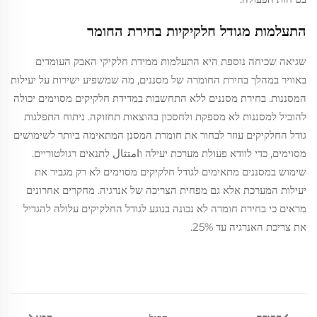
התעלמות מגודל חלקיקיות בחירת החומר
שגיאה שכיחה נוספת היא התעלמות ממידת חלקיקי האבק העומדים
באוויר במהלך בחירת החומרה של מסננים, מה שמשפיע ישירות על יעילות
המסננות. בחירת מסננים ללא התחשבות במדידת חלקיקים מסוימים יכולה
להוביל למסננות לא מספקת ולחסכון בהוצאות תחזוקה. ניתוח התפלגות
גודל החלקיקים עוזר לבחור את חומרת המסנן המתאימה ביותר לשימושים
מסוימים, כדי לוודא פעולת מערכת יעילה וامتثال לתנאים רגולטוריים.
שימוש במסננים מתאימים לגודל חלקיקים מסוימים לא רק מגביר את
יעילות המערכת אלא גם מפחית הצריכה של אנרגיה. מחקרים אחרונים
מראים כי בחירת חומרה לא נכונה בנוגע לגודל החלקיקים עלולה להגדיל
את צריכת האנרגיה עד 25%.