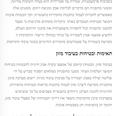
בסביבות פרמצבטיות, שמירה על סטריליות היא בעלת חשיבות עליונה,
ומסנני מחסנית הם מרכזיים לבלימת אבק ומניעת זיהום. מסננים אלה
מאפשרים לחברות לעמוד בתקנות מחמירות בתעשייה, תוך הבטחת איכות
המוצר ובטיחות העובדים כאחד. ביקורות מומחים מדגישות כי מעבר
למסנני מחסנית יכול להפחית משמעותית את סיכוני הזיהום הצולב,
ולהציע אמצעי אמין לשמירה על טוהר במהלך הייצור. התקדמות זו
מסייעת בשמירה על סטנדרטים מחמירים החיוניים במגזר עיבוד התרופות.
תאימות ובטיחות בעיבוד מזון
בעיבוד מזון, הבטחת קיומם של אמצעי בקרת אבק חיונית להבטחת בטיחות
המוצר ושלמות הציוד. מסנני מחסניות ממלאים תפקיד מכריע על ידי
שליטה יעילה באבק ושמירה על סביבות עיבוד נקיות. יישום מערכת סינון
מחסניות מסייעת ליצרני מזון לעמוד בתקנות בריאות ובטיחות מחמירות,
החיוניות להגנת הצרכן. דיווחים בתעשייה מצביעים על כך ששימוש
במערכות סינון מתקדמות משפר את דירוגי הבטיחות של מפעלי עיבוד מזון,
ותומך הן בתאימות והן באבטחת איכות.