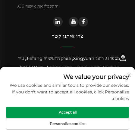
והתקבלו את אישור CE.
צרו איתנו קשר
מספר 31 רחוב Xingyuan, פארק התעשייה Jiefang, עיר
Gushan, עיר Jiangyin, מחוז Jiangsu, סין (214414)
We value your privacy
+86-18961600368
We use cookies and similar tools to provide our services.
If you don't want to accept all cookies, click Personalize
[email protected]
cookies.
הכרה זכויות יוצרים © 2024 Jiangsu Renhe Environmental
Accept all
Equipments Co., Ltd
מדיניות הפרטיות
Personalize cookies
דף הבית
מוצרים
דוא"ל
טל