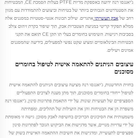
ג'יאנגסו רנה ידועה באספקת מדיות PTFE בעלות הסמכת CE, המבטיחות
את הסטנדרטים הגבוהים ביותר של בטיחות וביצועים להתמודדות עם מגוון
רחב של
אבק תעשייתי
אתגרים. שילוב תכונות אנטי-סטטיות במסננים אלה
ממלא תפקיד קריטי במניעת הצטברות אבק, תוך שיפור בקרת זיהום צולב
בסביבות רגישות. השימוש בחומרים בעלי תו תקן CE תואם את תקני
הבטיחות הבינלאומיים ומציע שקט נפשי למפעילים, בידיעה שהמסננים
אמינים ויעילים.
עיצובים הניתנים להתאמה אישית לטיפול בחומרים
מסוכנים
בחזית החדשנות, ג'יאנגסו רנה מציעה עיצובים הניתנים להתאמה אישית
לטיפול ייחודי בחומרים מסוכנים, תוך מתן מענה לצרכים התפעוליים
הספציפיים של תעשיות שונות. על ידי התאמת פתרונות סינון, ג'יאנגסו רנה
משפרת הן את הבטיחות והן את היעילות של תהליכים, ומפחיתה
משמעותית את הסיכונים הכרוכים בחשיפה לאבק מסוכן. גישה זו מאומתת
על ידי עדויות מנויים, אשר מדגישות את הביקוש הגובר לפתרונות סינון
ספציפיים לתעשייה, ומדגישות את חשיבות ההתאמה האישית בשוק של