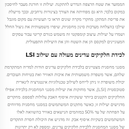
הממזער את שטח הרצפה הנדרש להתקנה. יעילות זו חורגת מעבר לחיסכון
במקום בלבד; היא גם מפחיתה את הצורך בצינורות נרחבים, ובכך מייעלת
את פריסת המתקן. מחקרי מקרה שונים הראו כי תעשיות עם מקום מוגבל
שילבו בהצלחה מערכות סינון מחסניות, שיפרו משמעותית את ניצול החלל
ושמרו על יעילות. עיצוב קומפקטי זה משמש כגורם קריטי עבור עסקים
המעוניינים למקסם הן את השטח והן את היעילות התפעולית.
לכידת חלקיקים עדינים מעולה עם שילוב LSI
מסנני מחסנית מצטיינים בלכידת חלקיקים עדינים הודות למדיה המתקדמת
שלהם, אשר משפרת משמעותית את איכות האוויר ואת בטיחות העובדים.
יכולת משופרת זו ניתן לייחס לשילוב טכנולוגיות אינטגרציה לינארית
סטוכסטית (LSI), אשר מחזקות את יעילות מסנני המחסנית בלכידת אפילו
החלקיקים הקטנים ביותר ששקיות איסוף האבק עלולות לפספס. מחקרים
מדגישים יעילות זו, כאשר מתקנים המשתמשים במסנני מחסנית מדווחים
על הפחתה של עד 50% במזהמים הנישאים באוויר בהשוואה לאלו
המשתמשים בשקיות איסוף אבק. זה מדגיש את היכולת חסרת התקדים
של מסנני המחסנית ללכידת חלקיקים עדינים, ומספק לא רק יתרונות