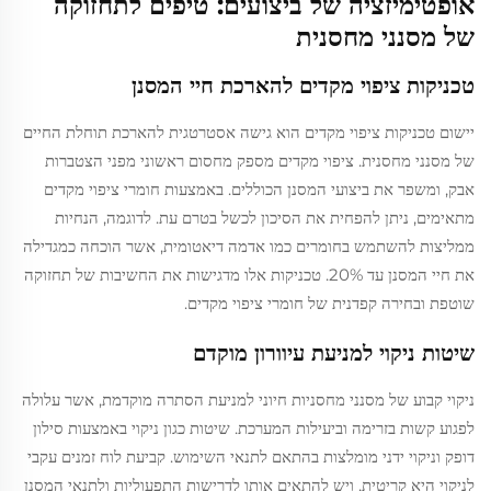
אופטימיזציה של ביצועים: טיפים לתחזוקה
של מסנני מחסנית
טכניקות ציפוי מקדים להארכת חיי המסנן
יישום טכניקות ציפוי מקדים הוא גישה אסטרטגית להארכת תוחלת החיים
של מסנני מחסנית. ציפוי מקדים מספק מחסום ראשוני מפני הצטברות
אבק, ומשפר את ביצועי המסנן הכוללים. באמצעות חומרי ציפוי מקדים
מתאימים, ניתן להפחית את הסיכון לכשל בטרם עת. לדוגמה, הנחיות
ממליצות להשתמש בחומרים כמו אדמה דיאטומית, אשר הוכחה כמגדילה
את חיי המסנן עד 20%. טכניקות אלו מדגישות את החשיבות של תחזוקה
שוטפת ובחירה קפדנית של חומרי ציפוי מקדים.
שיטות ניקוי למניעת עיוורון מוקדם
ניקוי קבוע של מסנני מחסניות חיוני למניעת הסתרה מוקדמת, אשר עלולה
לפגוע קשות בזרימה וביעילות המערכת. שיטות כגון ניקוי באמצעות סילון
דופק וניקוי ידני מומלצות בהתאם לתנאי השימוש. קביעת לוח זמנים עקבי
לניקוי היא קריטית, ויש להתאים אותו לדרישות התפעוליות ולתנאי המסנן