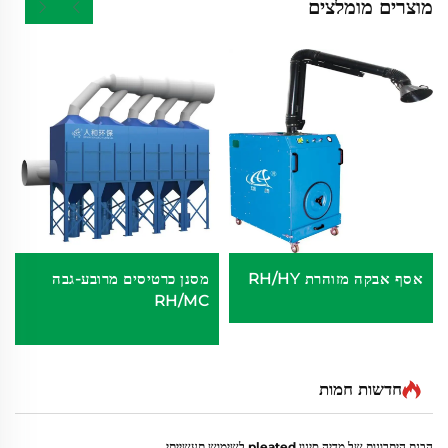
מוצרים מומלצים
אסף אבקה מזוהרת RH/HY
מסנן כרטיסים מרובע-גבה
RH/MC
חדשות חמות
הבנת היתרונות של מדיה סינון pleated לשימוש תעשייתי