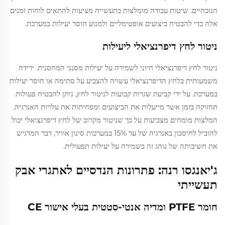
הנוכחיים. שיטות עבודה מומלצות בתעשייה מציעות להתאים לוחות זמנים
אלה כדי להבטיח ביצועים אופטימליים ולמנוע חוסר יעילות במערכת.
ניטור לחץ דיפרנציאלי ליעילות
ניטור לחץ דיפרנציאלי חיוני לשמירה על יעילות מסנני המחסנית. ירידה
משמעותית בלחץ הדיפרנציאלי עשויה להצביע על סתימה או חוסר יעילות
במערכת. על ידי קביעת שגרות קבועות לניטור לחץ, ניתן להבטיח פעולות
תחזוקה בזמן אשר מייעלות את הביצועים ומפחיתות את עלויות האנרגיה.
המלצות מומחים מצביעות על כך שניטור מקרוב של לחץ דיפרנציאלי יכול
להוביל לחיסכון באנרגיה של עד 15% במערכות סינון אוויר, דבר המדגיש
את חשיבותה של נוהג זה בשמירה על יעילות תפעולית.
ג'יאנגסו רנה: פתרונות הנדסיים לאתגרי אבק
תעשייתי
חומר PTFE ומדיה אנטי-סטטית בעלי אישור CE