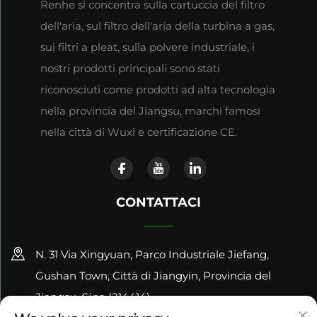
Renhe si concentra sulla cartuccia del filtro
dell'aria, sul filtro dell'aria della turbina a gas,
sui filtri a pleat, sulla polvere industriale, i
nostri prodotti principali sono stati
riconosciuti come prodotti ad alta tecnologia
nella provincia del Jiangsu, marchi famosi
nella città di Wuxi e certificazione CE.
CONTATTACI
N. 31 Via Xingyuan, Parco Industriale Jiefang,
Gushan Town, Città di Jiangyin, Provincia del
Jiangsu, Cina (214414)