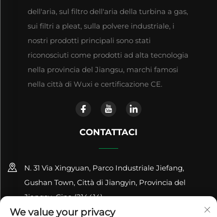
dell'aria, sul filtro dell'aria della turbina a gas,
sui filtri a pleat, sulla polvere industriale, i
nostri prodotti principali sono stati
riconosciuti come prodotti ad alta tecnologia
nella provincia del Jiangsu, marchi famosi
nella città di Wuxi e certificazione CE.
CONTATTACI
N. 31 Via Xingyuan, Parco Industriale Jiefang,
Gushan Town, Città di Jiangyin, Provincia del
Jiangsu, Cina (214414)
We value your privacy