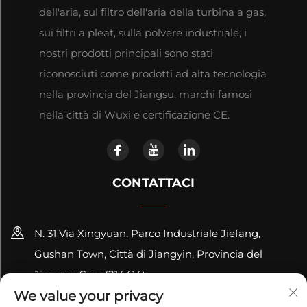
dell'aria, sul filtro dell'aria della turbina a gas,
sui filtri a pleat, sulla polvere industriale, i
nostri prodotti principali sono stati
riconosciuti come prodotti ad alta tecnologia
nella provincia del Jiangsu, marchi famosi
nella città di Wuxi e certificazione CE.
CONTATTACI
N. 31 Via Xingyuan, Parco Industriale Jiefang,
Gushan Town, Città di Jiangyin, Provincia del
Jiangsu, Cina (214414)
We value your privacy
+86-18961600368