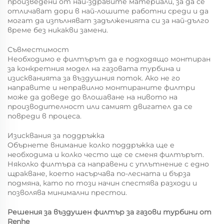
произведени от най-здравите материали, за да се
отличават дори в най-лошите работни среди и да
могат да изпълняват задълженията си за най-дълго
време без никакви замени.
Съвместимост
Необходимо е филтърът да е подходящо монтиран
за конкретния модел на газовата турбина и
изискванията за въздушния поток. Ако не го
направите и неправилно монтираните филтри
може да доведе до влошаване на нивото на
производителност или самият двигател да се
повреди в процеса.
Изисквания за поддръжка
Обърнете внимание колко поддръжка ще е
необходима и колко често ще се сменя филтърът.
Няколко филтъра са направени с уплътнение с едно
щракване, което насърчава по-лесната и бърза
подмяна, като по този начин спестява разходи и
позволява минимални престои.
Решения за въздушен филтър за газови турбини от
Renhe