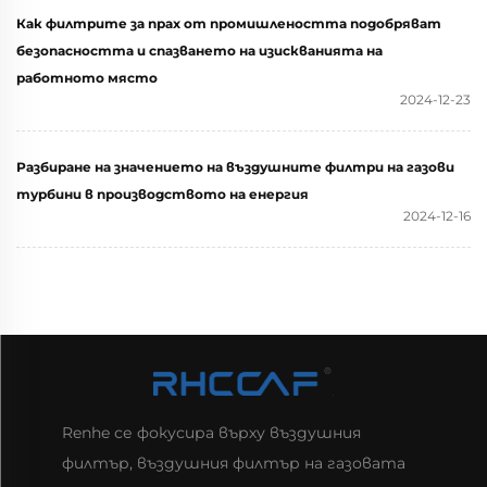
Как филтрите за прах от промишлеността подобряват
безопасността и спазването на изискванията на
работното място
2024-12-23
Разбиране на значението на въздушните филтри на газови
турбини в производството на енергия
2024-12-16
Renhe се фокусира върху въздушния
филтър, въздушния филтър на газовата