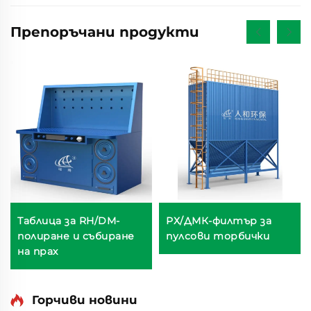
Препоръчани продукти
Таблица за RH/DM-
РХ/ДМК-филтър за
полиране и събиране
пулсови торбички
на прах
Горчиви новини