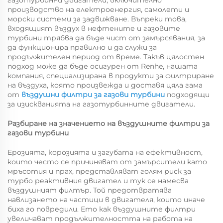
газотурбинни двигатели, включително
производство на електроенергия, самолети и
морски системи за задвижване. Въпреки това,
входящият въздух в нефтените и газовите
турбини трябва да бъде чист от замърсявания, за
да функционира правилно и да служи за
продължителен период от време. Такъв цялостен
подход може да бъде осигурен от Renhe, нашата
компания, специализирана в продукти за филтриране
на въздуха, която произвежда и доставя цяла гама
от
въздушни филтри за газови турбини
подходящи
за изискванията на газотурбинните двигатели.
Разбиране на значението на въздушните филтри за
газови турбини
Ерозията, корозията и загубата на ефективност,
които често се причиняват от замърсители като
мръсотия и прах, представляват голям риск за
турбо реактивния двигател и тук се намесва
въздушният филтър. Той предотвратява
навлизането на частици в двигателя, които иначе
биха го повредили. Ето как въздушните филтри
увеличават продължителността на работа на