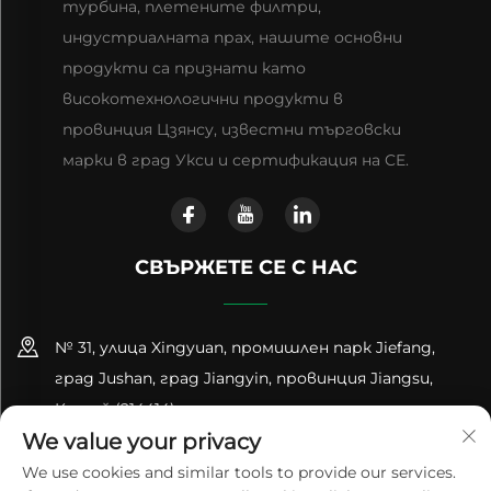
турбина, плетените филтри,
индустриалната прах, нашите основни
продукти са признати като
високотехнологични продукти в
провинция Цзянсу, известни търговски
марки в град Укси и сертификация на CE.
СВЪРЖЕТЕ СЕ С НАС
№ 31, улица Xingyuan, промишлен парк Jiefang,
град Jushan, град Jiangyin, провинция Jiangsu,
Китай (214414)
We value your privacy
+86-18961600368
We use cookies and similar tools to provide our services.