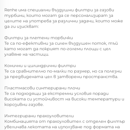
Renhe има специални въздушни филтри за газови
турбини, които могат да се персонализират за
целите на употреба за различни задачи, които може
да ги изискват:
Филтри за плетени торбички
Те са по-ефективни за силен въздушен поток, тъй
като могат да покрият по-големи площи с цел
улавяне на частици.
Конични и цилиндрични филтри
Те са сравнително по-малки по размер, но са полезни
за предвидената цел в затворени пространства.
Пластмасови синтерирани плочи
Те са подходящи за екстремни условия поради
високата си устойчивост на високи температури и
корозивни газове.
Интегрирани прахоуловители
Комбинацията от прахоуловител с отделен филтър
увеличава лекотата на използване под формата на