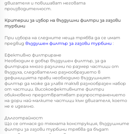
двигателя и повишават неговата
производителност.
Критерии за избор на въздушни филтри за газови
турбини
При избора на следните неща трябва да се имат
предвид
въздушен филтър за газови турбини
:
Ефективно филтриране
Необходим е добър въздушен филтър, за да
филтрира много различни по размер частици от
въздуха, следователно разнообразието в
дефиницията прави необходимо въздушният
филтър да може да улавя такъв разнообразен набор
от частици. Високоефективните филтри
обикновено предотвратяват разпространението
на дори най-малките частици към двигателя, което
не е идеално.
Дълготрайност
Що се отнася до тяхната конструкция, въздушните
филтри за газови турбини трябва да бъдат