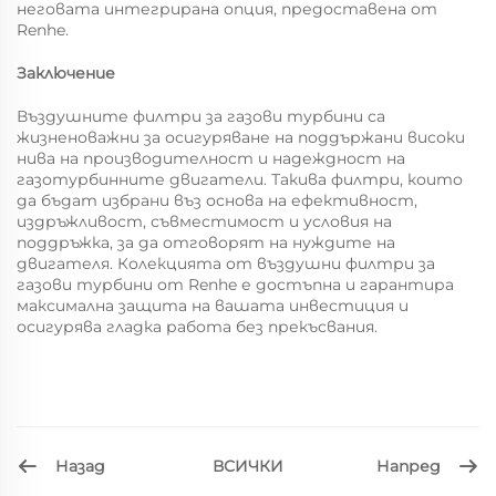
неговата интегрирана опция, предоставена от
Renhe.
Заключение
Въздушните филтри за газови турбини са
жизненоважни за осигуряване на поддържани високи
нива на производителност и надеждност на
газотурбинните двигатели. Такива филтри, които
да бъдат избрани въз основа на ефективност,
издръжливост, съвместимост и условия на
поддръжка, за да отговорят на нуждите на
двигателя. Колекцията от въздушни филтри за
газови турбини от Renhe е достъпна и гарантира
максимална защита на вашата инвестиция и
осигурява гладка работа без прекъсвания.
Назад
Напред
ВСИЧКИ