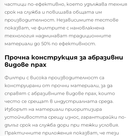
частици по-ефективно, което удължава техния
срок на служба и повишава общата им
производителност. Независимите тестове
показват, че филтрите с нановлакнена
технология надминават традиционните
материали до 50% по ефективност.
Прочна конструкция за абразивни
видове прах
Филтри с висока производителност са
конструирани от прочни материали, за да
справят с абразивните видове прах, които
често се срещат в индустриалната среда.
Изборът на материали приоритизира
устойчивостта срещу износ, гарантирайки по-
дълъг срок на служба дори при тежки условия.
Практичните приложения показват, че тези