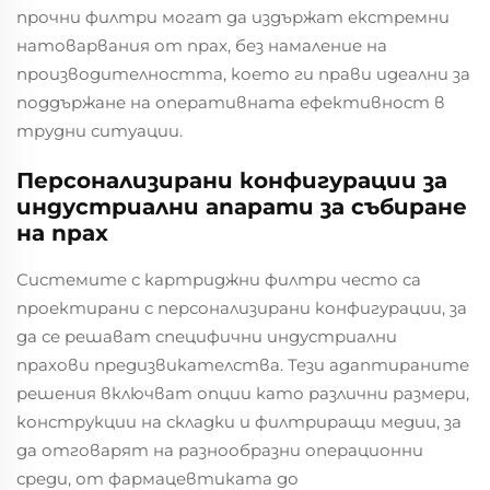
прочни филтри могат да издържат екстремни
натоварвания от прах, без намаление на
производителността, което ги прави идеални за
поддържане на оперативната ефективност в
трудни ситуации.
Персонализирани конфигурации за
индустриални апарати за събиране
на прах
Системите с картриджни филтри често са
проектирани с персонализирани конфигурации, за
да се решават специфични индустриални
прахови предизвикателства. Тези адаптираните
решения включват опции като различни размери,
конструкции на складки и филтриращи медии, за
да отговарят на разнообразни операционни
среди, от фармацевтиката до