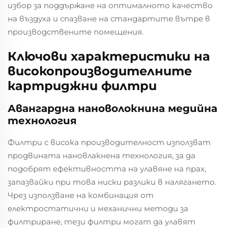
избор за поддържане на оптималното качество
на въздуха и спазване на стандартите вътре в
производствените помещения.
Ключови характеристики на
високопроизводителните
картриджни филтри
Авангардна нановолокнина медийна
технология
Филтри с висока производителност използват
продвината нановлакнена технология, за да
подобрят ефективността на улавяне на прах,
запазвайки при това ниски разлики в налягането.
Чрез използване на комбинация от
електростатични и механични методи за
филтриране, тези филтри могат да улавят