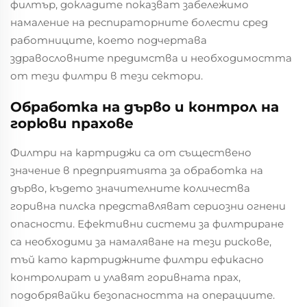
филтър, докладите показват забележимо
намаление на респираторните болести сред
работниците, което подчертава
здравословните предимства и необходимостта
от тези филтри в тези сектори.
Обработка на дърво и контрол на
горюви прахове
Филтри на картриджи са от съществено
значение в предприятията за обработка на
дърво, където значителните количества
горивна пилска представляват сериозни огнени
опасности. Ефективни системи за филтриране
са необходими за намаляване на тези рискове,
тъй като картриджните филтри ефикасно
контролират и улавят горивната прах,
подобрявайки безопасността на операциите.