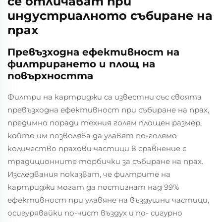
се отличават при
индустриалното събиране на
прах
Превъзходна ефективност на
филтрирането и площ на
повърхността
Филтри на картриджи са известни със своята
превъзходна ефективност при събиране на прах,
предимно поради техния голям площен размер,
който им позволява да улавят по-голямо
количество прахови частици в сравнение с
традиционните торбички за събиране на прах.
Изследвания показват, че филтрите на
картриджи могат да постигнат над 99%
ефективност при улавяне на въздушни частици,
осигурявайки по-чист въздух и по- сигурно