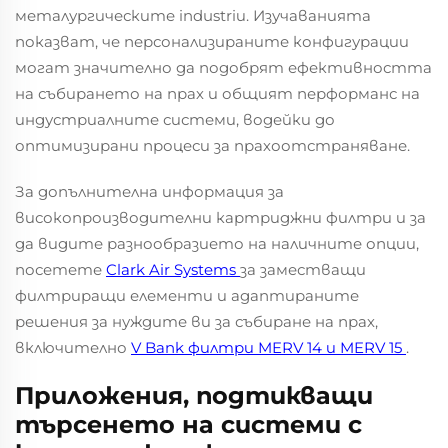
металургическите industriи. Изучаванията
показват, че персонализираните конфигурации
могат значително да подобрят ефективността
на събирането на прах и общият перформанс на
индустриалните системи, водейки до
оптимизирани процеси за прахоотстраняване.
За допълнителна информация за
високопроизводителни картриджни филтри и за
да видите разнообразието на наличните опции,
посетете
Clark Air Systems
за заместващи
филтриращи елементи и адаптираните
решения за нуждите ви за събиране на прах,
включително
V Bank филтри MERV 14 и MERV 15
.
Приложения, подтикващи
търсенето на системи с