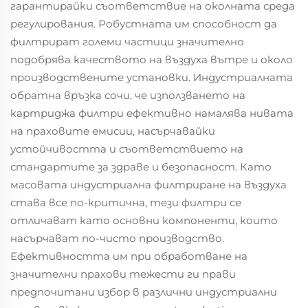
гарантирайки съответствие на околната среда
регулирования. Робустната им способност да
филтрират големи частици значително
подобрява качеството на въздуха вътре и около
производствените установки. Индустриалната
обратна връзка сочи, че използването на
картриджа филтри ефективно намалява нивата
на праховите емисии, насърчавайки
устойчивостта и съответствието на
стандартите за здраве и безопасност. Като
масовата индустриална филтриране на въздуха
става все по-критична, тези филтри се
отличават като основни компоненти, които
насърчават по-чисто производство.
Ефективността им при обработване на
значителни прахови тежести ги прави
предпочитани избор в различни индустриални