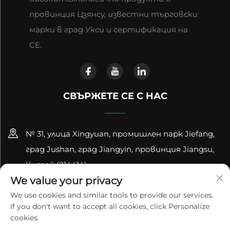
провинция Цзянсу, известни търговски
марки в град Укси и сертификация на
CE.
СВЪРЖЕТЕ СЕ С НАС
№ 31, улица Xingyuan, промишлен парк Jiefang,
град Jushan, град Jiangyin, провинция Jiangsu,
Китай (214414)
We value your privacy
+86-18961600368
We use cookies and similar tools to provide our services.
If you don't want to accept all cookies, click Personalize
[email protected]
cookies.