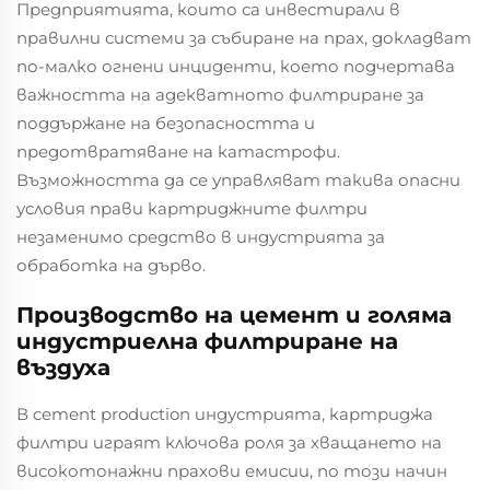
Предприятията, които са инвестирали в
правилни системи за събиране на прах, докладват
по-малко огнени инциденти, което подчертава
важността на адекватното филтриране за
поддържане на безопасността и
предотвратяване на катастрофи.
Възможността да се управляват такива опасни
условия прави картриджните филтри
незаменимо средство в индустрията за
обработка на дърво.
Производство на цемент и голяма
индустриелна филтриране на
въздуха
В cement production индустрията, картриджа
филтри играят ключова роля за хващането на
високотонажни прахови емисии, по този начин