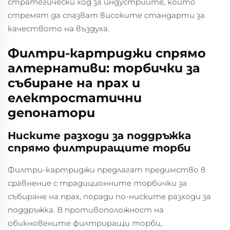
стратегически ход за индустриите, които
стремят да спазват високите стандарти за
качеството на въздуха.
Филтри-картриджи спрямо
алтернативи: торбички за
събиране на прах и
електростатични
депонатори
Ниските разходи за поддръжка
спрямо филтриращите торби
Филтри-картриджи предлагат предимство в
сравнение с традиционните торбички за
събиране на прах, поради по-ниските разходи за
поддръжка. В противоположност на
обикновените филтриращи торби,