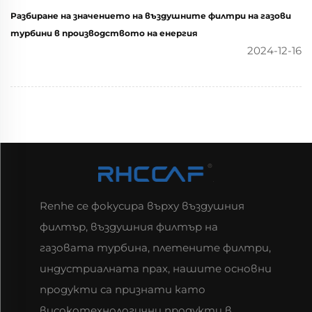
Разбиране на значението на въздушните филтри на газови
турбини в производството на енергия
2024-12-16
Renhe се фокусира върху въздушния
филтър, въздушния филтър на
газовата турбина, плетените филтри,
индустриалната прах, нашите основни
продукти са признати като
високотехнологични продукти в