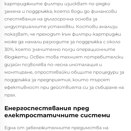
картриджните филтри изискват по-рядко
замяна и поддръжка, което води до финансови
спестявания на дългосрочна основа за
индустриалните установки. Костови анализи
показват, че преходът към филтри-картриджи
може да намали разходите за поддръжка с около
30%, което значително ползи операционните
бюджети. Освен това техният потребителски
дизайн позволява по-лесна инсталация и
монтиране, опростявайки общите процедури за
поддръжка за предприятия, които търсят
ефективност при действията си за събиране на
прах.
Енергоспестявания пред
електростатичните системи
Една от забележителните предимства на