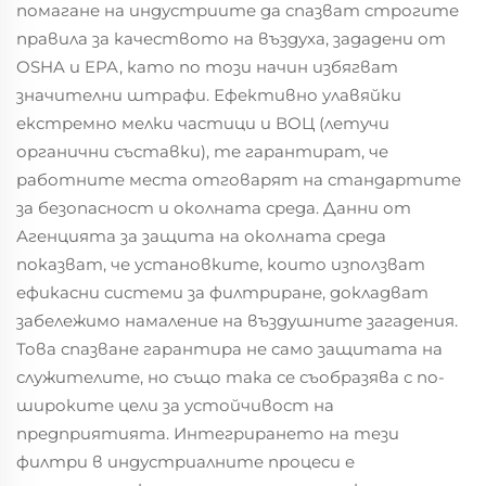
помагане на индустриите да спазват строгите
правила за качеството на въздуха, зададени от
OSHA и EPA, като по този начин избягват
значителни штрафи. Ефективно улавяйки
екстремно мелки частици и ВОЦ (летучи
органични съставки), те гарантират, че
работните места отговарят на стандартите
за безопасност и околната среда. Данни от
Агенцията за защита на околната среда
показват, че установките, които използват
ефикасни системи за филтриране, докладват
забележимо намаление на въздушните загадения.
Това спазване гарантира не само защитата на
служителите, но също така се съобразява с по-
широките цели за устойчивост на
предприятията. Интегрирането на тези
филтри в индустриалните процеси е