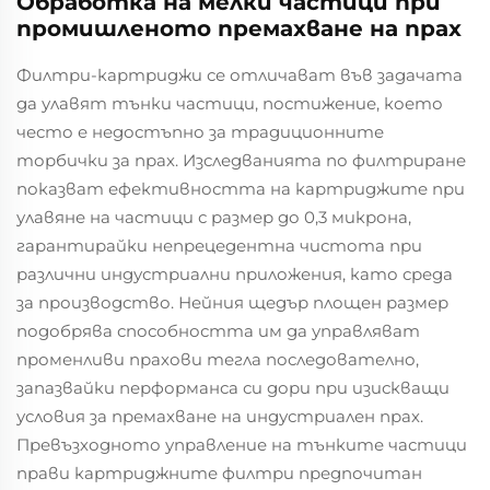
Обработка на мелки частици при
промишленото премахване на прах
Филтри-картриджи се отличават във задачата
да улавят тънки частици, постижение, което
често е недостъпно за традиционните
торбички за прах. Изследванията по филтриране
показват ефективността на картриджите при
улавяне на частици с размер до 0,3 микрона,
гарантирайки непрецедентна чистота при
различни индустриални приложения, като среда
за производство. Нейния щедър площен размер
подобрява способността им да управляват
променливи прахови тегла последователно,
запазвайки перформанса си дори при изискващи
условия за премахване на индустриален прах.
Превъзходното управление на тънките частици
прави картриджните филтри предпочитан