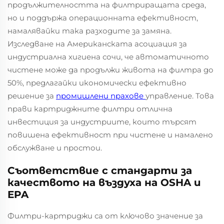
продължителността на филтриращата среда,
но и поддържа операционната ефективност,
намалявайки така разходите за замяна.
Изследване на Американската асоциация за
индустриална хигиена сочи, че автоматичното
чистене може да продължи живота на филтра до
50%, предлагайки икономически ефективно
решение за
промишлени прахове
управление. Това
прави картриджните филтри отлична
инвестиция за индустриите, които търсят
повишена ефективност при чистене и намалено
обслужване и простои.
Съответствие с стандарти за
качеството на въздуха на OSHA и
EPA
Филтри-картриджи са от ключово значение за