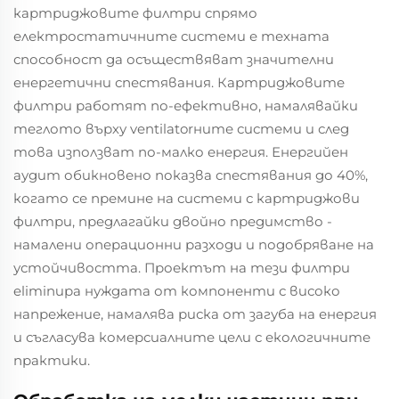
картриджовите филтри спрямо
електростатичните системи е техната
способност да осъществяват значителни
енергетични спестявания. Картриджовите
филтри работят по-ефективно, намалявайки
теглото върху ventilatorните системи и след
това използват по-малко енергия. Енергийен
аудит обикновено показва спестявания до 40%,
когато се премине на системи с картриджови
филтри, предлагайки двойно предимство -
намалени операционни разходи и подобряване на
устойчивостта. Проектът на тези филтри
eliminира нуждата от компоненти с високо
напрежение, намалява риска от загуба на енергия
и съгласува комерсиалните цели с екологичните
практики.