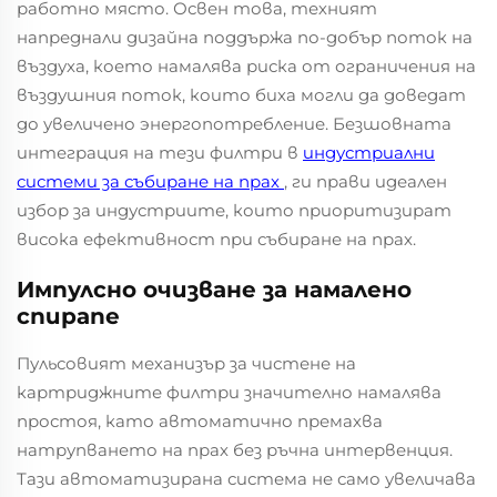
работно място. Освен това, техният
напреднали дизайна поддържа по-добър поток на
въздуха, което намалява риска от ограничения на
въздушния поток, които биха могли да доведат
до увеличено энергопотребление. Безшовната
интеграция на тези филтри в
индустриални
системи за събиране на прах
, ги прави идеален
избор за индустриите, които приоритизират
висока ефективност при събиране на прах.
Импулсно очизване за намалено
спираne
Пульсовият механизър за чистене на
картриджните филтри значително намалява
простоя, като автоматично премахва
натрупването на прах без ръчна интервенция.
Тази автоматизирана система не само увеличава